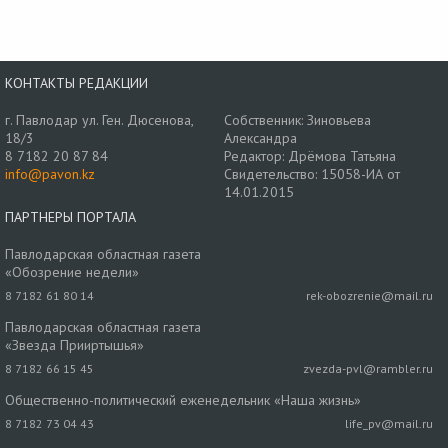
КОНТАКТЫ РЕДАКЦИИ
г. Павлодар ул. Ген. Дюсенова,
Собственник: Зиновьева
18/3
Александра
8 7182 20 87 84
Редактор: Дрёмова Татьяна
info@pavon.kz
Свидетельство: 15058-ИА от
14.01.2015
ПАРТНЕРЫ ПОРТАЛА
Павлодарская областная газета
«Обозрение недели»
8 7182 61 80 14
rek-obozrenie@mail.ru
Павлодарская областная газета
«Звезда Прииртышья»
8 7182 66 15 45
zvezda-pvl@rambler.ru
Общественно-политический еженедельник «Наша жизнь»
8 7182 73 04 43
life_pv@mail.ru