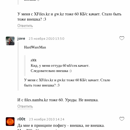
У меня с XFiles.kz и gw.kz тоже 60 КБ/с качает. Стало быть
тоже внешка? :3
Ответить
jove
23 ноября 2010 13:50
HardWareMan
r00t
Кид, у меня оттуда 60 кб/сек качает.
Следовательно внешка :)
У меня с XFiles.kz и gw.kz тоже 60 КБ/с качает. Стало
быть тоже внешка? :3
И с files.namba.kz тоже 60. Уроды. Не внешка.
Ответить
r00t
23 ноября 2010 14:24
Да мне в принципе пофигу - внешка, не внешка.