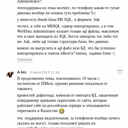
Administrator?
техподдержка их пока молчит, по телефону какая-то тупая
девочка вообще не поняла суть проблемы %)
у меня есть бекаб базы MS SQL, в формате .bak
тестил, к себе на MSSQL сервер импортировал, а в том
WebData Administrator кушает только sql файлы, максимум
что я смог вытащить из SQL Server enterprise это либо тот
же .bak, либо sql только структуры базы, без данных,
можно ли выгрузить в sql файл всю БД, что бы успешно
импортировать в панель idhost'а? пипец, задачка блин :(
Ответить
A-lex
9 июля 2013 21:46
В продолжение темы, поклепавшись 10 часов с
хостингом от IDHost, принял решение отказаться от
такового.
кривостей дофигища, начиная от импорта БД, заканчивая
повидимому кривыми скриптами от сайта, которые
работают себе на российском сервере и отказываются
переезжать в Казахстан
тех. поддержка медлительная, за телефоном вообще нечего
сказать не могут, только посылают решать на