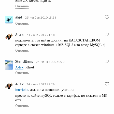
Мне 200 кб/сек надо :).
Ответить
#kid
23 ноября 2010 15:24
Ответить
A-lex
24 июня 2013 21:18
подскажите, где найти хостинг на КАЗАХСТАНСКОМ
windows
MS
сервере в связке
+
SQL? а то везде MySQL :(
Ответить
ЖеньШень
24 июня 2013 21:20
A-lex
, idhost
Ответить
A-lex
24 июня 2013 22:26
ion=john
, ага, я им позвонил, уточнил
просто на сайте mySQL только в тарифах, но сказали и MS
есть
Ответить