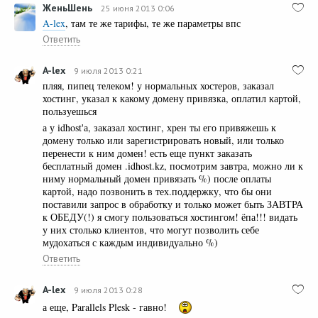
ЖеньШень
25 июня 2013 0:06
A-lex
, там те же тарифы, те же параметры впс
Ответить
A-lex
9 июля 2013 0:21
пляя, пипец телеком! у нормальных хостеров, заказал
хостинг, указал к какому домену привязка, оплатил картой,
пользуешься
а у idhost'а, заказал хостинг, хрен ты его привяжешь к
домену только или зарегистрировать новый, или только
перенести к ним домен! есть еще пункт заказать
бесплатный домен .idhost.kz, посмотрим завтра, можно ли к
ниму нормальный домен привязать %) после оплаты
картой, надо позвонить в тех.поддержку, что бы они
поставили запрос в обработку и только может быть ЗАВТРА
к ОБЕДУ(!) я смогу пользоваться хостингом! ёпа!!! видать
у них столько клиентов, что могут позволить себе
мудохаться с каждым индивидуально %)
Ответить
A-lex
9 июля 2013 0:28
а еще, Parallels Plesk - гавно!