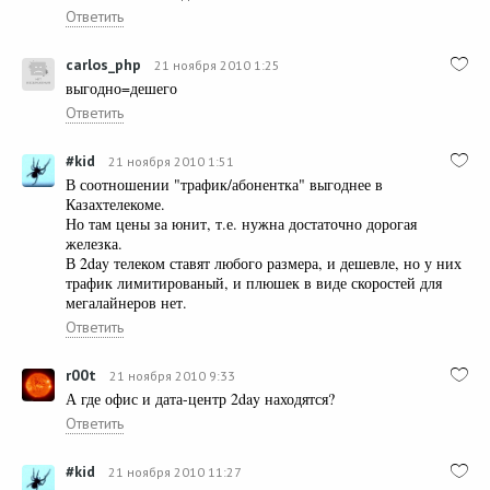
Ответить
carlos_php
21 ноября 2010 1:25
выгодно=дешего
Ответить
#kid
21 ноября 2010 1:51
В соотношении "трафик/абонентка" выгоднее в
Казахтелекоме.
Но там цены за юнит, т.е. нужна достаточно дорогая
железка.
В 2day телеком ставят любого размера, и дешевле, но у них
трафик лимитированый, и плюшек в виде скоростей для
мегалайнеров нет.
Ответить
r00t
21 ноября 2010 9:33
А где офис и дата-центр 2day находятся?
Ответить
#kid
21 ноября 2010 11:27