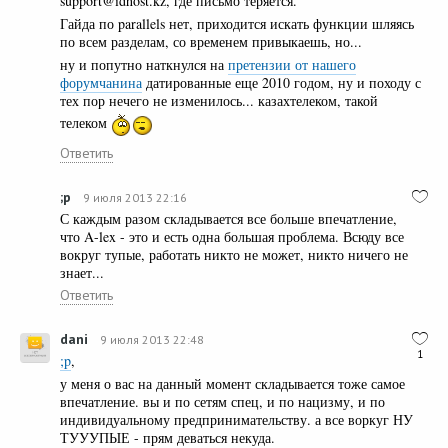
support@idhost.kz, где письмо теряется.
Гайда по parallels нет, приходится искать функции шляясь
по всем разделам, со временем привыкаешь, но...
ну и попутно наткнулся на
претензии от нашего
форумчанина
датированные еще 2010 годом, ну и походу с
тех пор нечего не изменилось... казахтелеком, такой
телеком
Ответить
;p
9 июля 2013 22:16
С каждым разом складывается все больше впечатление,
что A-lex - это и есть одна большая проблема. Всюду все
вокруг тупые, работать никто не может, никто ничего не
знает...
Ответить
dani
9 июля 2013 22:48
1
;p
,
у меня о вас на данный момент складывается тоже самое
впечатление. вы и по сетям спец, и по нацизму, и по
индивидуальному предпринимательству. а все воркуг НУ
ТУУУПЫЕ - прям деваться некуда.