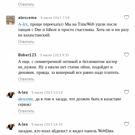
Ответить
alesceme
9 июля 2013 7:58
A-lex
, проще переехать)) Мы на TimeWeb ушли после
танцев с Dnr и Idhost и просто счастливы. Хоть он и ни разу
не казахстанский.
Ответить
Bober123
9 июля 2013 9:35
А еще, с симметричной оптикой и безлимитом хостер
не_нужен. Ну а ежели нет статик ойпи, подойдет и
динамик, правда, за кошерный все равно надо платить.
Ответить
A-lex
9 июля 2013 10:19
alesceme
, да в том и засада, что должен быть в казастане
сервак)
Ответить
A-lex
9 июля 2013 14:33
засадон, кто юзал айдихост и видел панель WebData