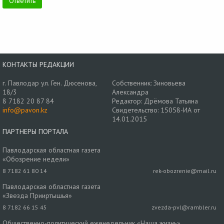
КОНТАКТЫ РЕДАКЦИИ
г. Павлодар ул. Ген. Дюсенова,
Собственник: Зиновьева
18/3
Александра
8 7182 20 87 84
Редактор: Дрёмова Татьяна
info@pavon.kz
Свидетельство: 15058-ИА от
14.01.2015
ПАРТНЕРЫ ПОРТАЛА
Павлодарская областная газета
«Обозрение недели»
8 7182 61 80 14
rek-obozrenie@mail.ru
Павлодарская областная газета
«Звезда Прииртышья»
8 7182 66 15 45
zvezda-pvl@rambler.ru
Общественно-политический еженедельник «Наша жизнь»