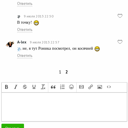
Ответить
;p
9 июля 2013 22:50
В точку!
Ответить
A-lex
9 июля 2013 22:57
;p
, не, я тут Роника посмотрел, он косячней
Ответить
1
2