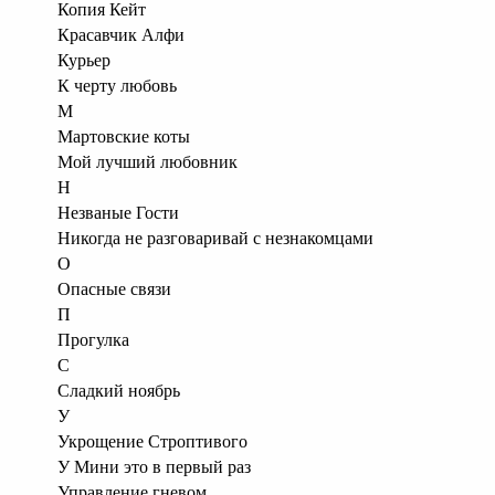
Копия Кейт
Красавчик Алфи
Курьер
К черту любовь
М
Мартовские коты
Мой лучший любовник
Н
Незваные Гости
Никогда не разговаривай с незнакомцами
О
Опасные связи
П
Прогулка
С
Сладкий ноябрь
У
Укрощение Строптивого
У Мини это в первый раз
Управление гневом