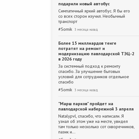
подарили новый автобус
Симпатичный яркий автобус. Я бы его
со всех сторон изучил. Необычный
транспорт
#
Somik
3 месяца назад
Более 15 миллиардов тенге
потратят на ремонт и
модернизацию павлодарской ТЭЦ-2
в 2026 году
За системный подход к ремонту
спасибо. За улучшение бытовых
условий для сотрудников отдельное
спасибо
#
Somik
3 месяца назад
"Марш парков" пройдет на
павлодарской набережной 3 апреля
Natalypvl, спасибо, что написали. Я
узнал об этом уже на месте, увидел
там только несколько сот скворечников,
пазик и…