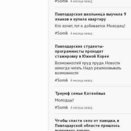
#
Somik
4 месяца назад
Павлодарская школьница выучила 9
языков и купила квартиру
Кто хочет, тот и добивается. Молодец!
#
Somik
4 месяца назад
Павлодарские студенты-
программисты проходят
стажировку в Южной Корее
Возможностей пруд пруди. Новости
некогда читать. Надо реализовывать
возможности
#
Somik
4 месяца назад
Триумф семьи Котенёвых
Молодцы!
#
Somik
4 месяца назад
Чтобы спасти село от паводка, в
Павлодарской области пришлось
вскрывать дорогу