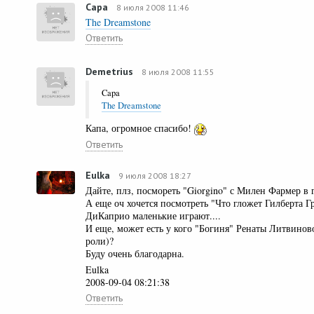
Capa
8 июля 2008 11:46
The Dreamstone
Ответить
Demetrius
8 июля 2008 11:55
Capa
The Dreamstone
Капа, огромное спасибо!
Ответить
Eulka
9 июля 2008 18:27
Дайте, плз, посмореть "Giorgino" с Милен Фармер в 
А еще оч хочется посмотреть "Что гложет Гилберта Г
ДиКаприо маленькие играют....
И еще, может есть у кого "Богиня" Ренаты Литвиново
роли)?
Буду очень благодарна.
Eulka
2008-09-04 08:21:38
Ответить