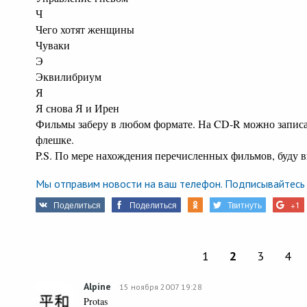
Ч
Чего хотят женщины
Чуваки
Э
Эквилибриум
Я
Я снова Я и Ирен
Фильмы заберу в любом формате. На CD-R можно записат
флешке.
P.S. По мере нахождения перечисленных фильмов, буду в
Мы отправим новости на ваш телефон. Подписывайтесь 
Поделиться
Поделиться
Твитнуть
+1
1
2
3
4
Alpine
15 ноября 2007 19:28
Protas