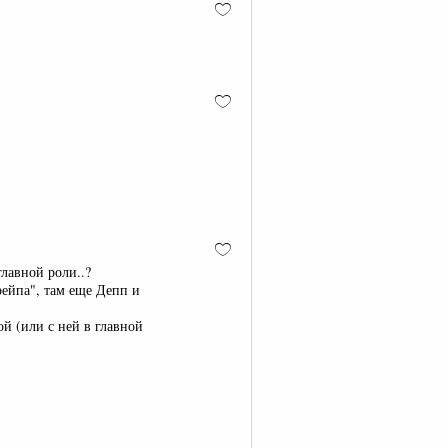
главной роли..?
рейпа", там еще Депп и
й (или с ней в главной