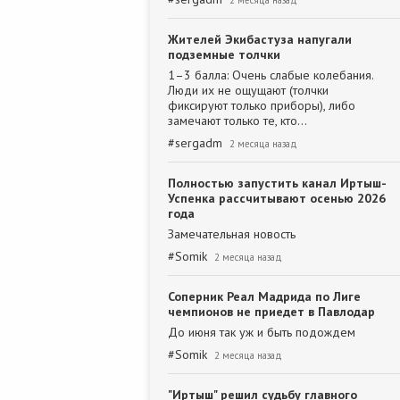
2 месяца назад
Жителей Экибастуза напугали
подземные толчки
1–3 балла: Очень слабые колебания.
Люди их не ощущают (толчки
фиксируют только приборы), либо
замечают только те, кто…
#
sergadm
2 месяца назад
Полностью запустить канал Иртыш-
Успенка рассчитывают осенью 2026
года
Замечательная новость
#
Somik
2 месяца назад
Соперник Реал Мадрида по Лиге
чемпионов не приедет в Павлодар
До июня так уж и быть подождем
#
Somik
2 месяца назад
"Иртыш" решил судьбу главного