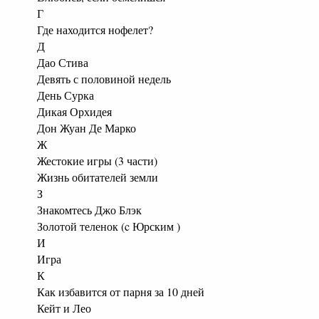
Г
Где находится нофелет?
Д
Дао Стива
Девять с половиной недель
День Сурка
Дикая Орхидея
Дон Жуан Де Марко
Ж
Жестокие игры (3 части)
Жизнь обитателей земли
З
Знакомтесь Джо Блэк
Золотой теленок (c Юрским )
И
Игра
К
Как избавится от парня за 10 дней
Кейт и Лео