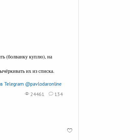
ь (болванку куплю), на
ычёркивать их из списка.
в Telegram @pavlodaronline
24461
134