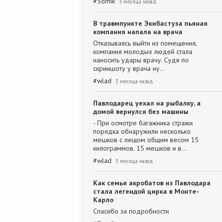
#
Somik
3 месяца назад
В травмпункте Экибастуза пьяная
компания напала на врача
Отказываясь выйти из помещения,
компания молодых людей стала
наносить удары врачу. Судя по
скриншоту у врача ну…
#
wlad
3 месяца назад
Павлодарец уехал на рыбалку, а
домой вернулся без машины
- При осмотре багажника стражи
порядка обнаружили несколько
мешков с лещом общим весом 15
килограммов. 15 мешков и в…
#
wlad
3 месяца назад
Как семья акробатов из Павлодара
стала легендой цирка в Монте-
Карло
Спасибо за подробности