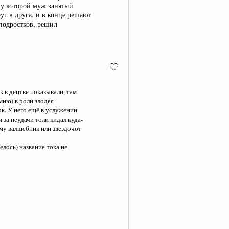
 у которой муж занятый
уг в друга, и в конце решают
 подростков, решил
к в децтве показывали, там
мню) в роли злодея -
к. У него ещё в услужении
 за неудачи толи кидал куда-
йму валшебник или звездочот
елось) название тока не