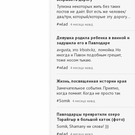
Тупизна некоторых жить без таких
постов не даёт. Вот есть же человек/
два/три, который/которые эту дорогу…
#
wlad
4 месяца назад
Девушка родила ребенка в ванной и
задушила его в Павлодаре
avgusta, это Irbistv.kz, помойка. Но
иногда и Павон подобным грешит,
тоже носом тыкаю.
#
wlad
4 месяца назад
Жизнь, посвященная истории края
Замечательное события. Приятно,
когда помнят. Когда не просто так
#
Somik
4 месяца назад
Павлодарцы превратили озеро
Торайгыр в большой каток (фото)
Somik, Shamanу ни слова! )))
#
wlad
4 месяца назад