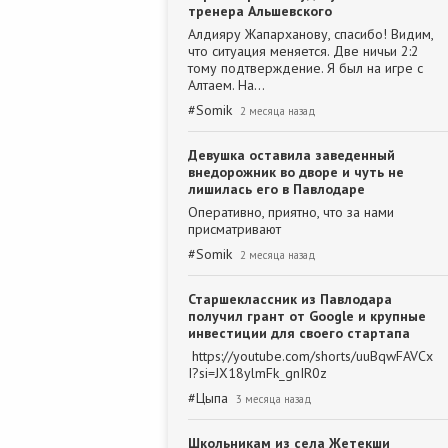
тренера Альшевского
Алдияру Жапарханову, спасибо! Видим,
что ситуация меняется. Две ничьи 2:2
тому подтверждение. Я был на игре с
Алтаем. На…
#
Somik
2 месяца назад
Девушка оставила заведенный
внедорожник во дворе и чуть не
лишилась его в Павлодаре
Оперативно, приятно, что за нами
присматривают
#
Somik
2 месяца назад
Старшеклассник из Павлодара
получил грант от Google и крупные
инвестиции для своего стартапа
https://youtube.com/shorts/uuBqwFAVCx
I?si=JX18ylmFk_gnIR0z
#
Цыпа
3 месяца назад
Школьникам из села Жетекши