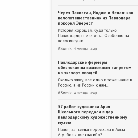
Через Пакистан, Индию и Непал: как
велопутешественник из Павлодара
покорил Эверест
История хорошая. Куда только
Павлодарцы не ездят... Особенно на
велосипедах
#
Somik
4 месяца назад
Павлодарские фермеры
обеспокоены возможным запретом
на экспорт овощей
Сколько живу, все одно и тоже: наше в
Россию, а из России к нам...
#
Somik
4 месяца назад
57 работ художника Ария
Школьного передали в дар
павлодарскому художественному
музею
Павон, за семья переехала в Алма-
Ату большое спасибо?