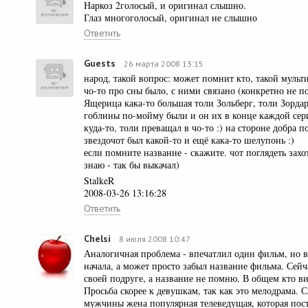
Наркоз 2голосый, и оригинал слышно.
Глаз многоголосый, оригинал не слышно
Ответить
Guests
26 марта 2008 13:15
народ, такой вопрос: может помнит кто, такой мульт
чо-то про сны было, с ними связано (конкретно не п
Ящерица кака-то большая толи Зольберг, толи Зорда
гоблины по-мойму были и он их в конце каждой сери
куда-то, толи преващал в чо-то :) на стороне добра
звездочот был какой-то и ещё кака-то шелупонь :)
если помните название - скажите. чот поглядеть захо
знаю - так бы выкачал)
StalkeR
2008-03-26 13:16:28
Ответить
Chelsi
8 июля 2008 10:47
Аналогичная проблема - впечатлил один фильм, но в
начала, а может просто забыл название фильма. Сейч
своей подруге, а название не помню. В общем кто в
Просьба скорее к девушкам, так как это мелодрама. 
мужчины жена популярная телеведущая, которая посто