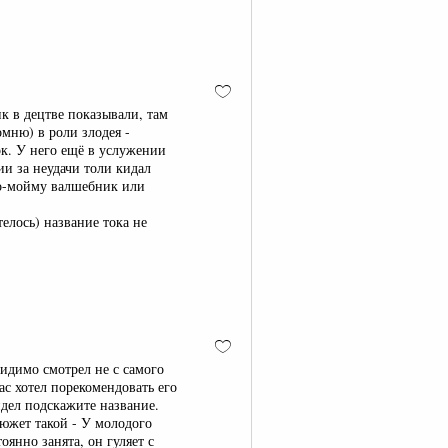
ик в децтве показывали, там
омню) в роли злодея -
рк. У него ещё в услужении
и за неудачи толи кидал
 по-мойму валшебник или
телось) название тока не
идимо смотрел не с самого
ас хотел порекомендовать его
идел подскажите название.
Сюжет такой - У молодого
янно занята, он гуляет с