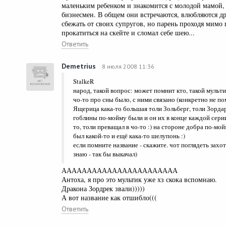
маленьким ребенком и знакомится с молодой мамой,
бизнесмен. В общем они встречаются, влюбляются др
сбежать от своих супругов, но парень проходя мимо
прокатиться на скейте и сломал себе шею...
Ответить
Demetrius
8 июля 2008 11:36
StalkeR
народ, такой вопрос: может помнит кто, такой мульти
чо-то про сны было, с ними связано (конкретно не по
Ящерица кака-то большая толи Зольберг, толи Зордар
гоблины по-мойму были и он их в конце каждой серии
то, толи преващал в чо-то :) на стороне добра по-мо
был какой-то и ещё кака-то шелупонь :)
если помните название - скажите. чот поглядеть захот
знаю - так бы выкачал)
ААААААААААААААААААААААА
Антоха, я про это мультик уже хз скока вспомнаю.
Дракона Зордрек звали)))))
А вот название как отшибло(((
Ответить