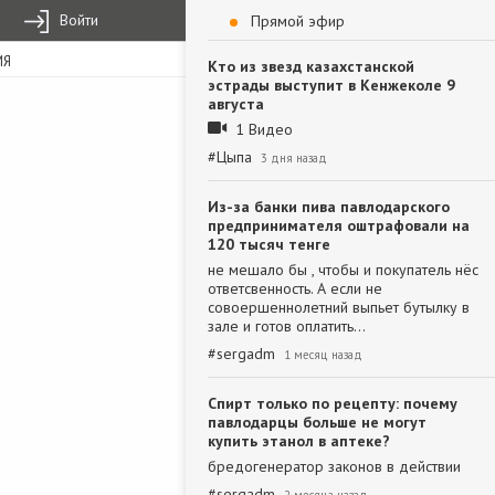
Войти
Прямой эфир
ИЯ
Кто из звезд казахстанской
эстрады выступит в Кенжеколе 9
августа
1 Видео
#
Цыпа
3 дня назад
Из-за банки пива павлодарского
предпринимателя оштрафовали на
120 тысяч тенге
не мешало бы , чтобы и покупатель нёс
ответсвенность. А если не
совоершеннолетний выпьет бутылку в
зале и готов оплатить…
#
sergadm
1 месяц назад
Спирт только по рецепту: почему
павлодарцы больше не могут
купить этанол в аптеке?
бредогенератор законов в действии
#
sergadm