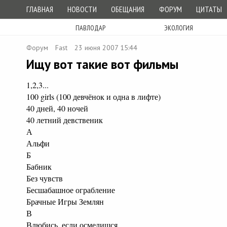
ГЛАВНАЯ
НОВОСТИ
ОБЕЩАНИЯ
ФОРУМ
ЦИТАТЫ
ПАВЛОДАР
ЭКОЛОГИЯ
Форум
Fast
23 июня 2007 15:44
Ищу вот такие вот фильмы
1,2,3...
100 girls (100 девчёнок и одна в лифте)
40 дней, 40 ночей
40 летний девственик
А
Альфи
Б
Бабник
Без чувств
Бесшабашное ограбление
Брачные Игры Землян
В
Влюбись, если осмелишся