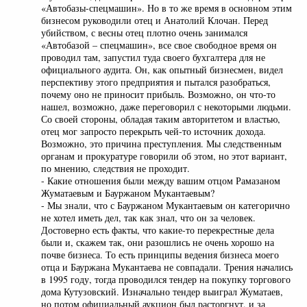
«Автобазы-спецмашин». Но в то же время в основном этим
бизнесом руководили отец и Анатолий Клочан. Перед
убийством, с весны отец плотно очень занимался
«Автобазой – спецмашин», все свое свободное время он
проводил там, запустил туда своего бухгалтера для не
официального аудита. Он, как опытный бизнесмен, видел
перспективу этого предприятия и пытался разобраться,
почему оно не приносит прибыль. Возможно, он что-то
нашел, возможно, даже переговорил с некоторыми людьми.
Со своей стороны, обладая таким авторитетом и властью,
отец мог запросто перекрыть чей-то источник дохода.
Возможно, это причина преступления. Мы следственным
органам и прокуратуре говорили об этом, но этот вариант,
по мнению, следствия не проходит.
- Какие отношения были между вашим отцом Рамазаном
Жуматаевым и Бауржаном Мукантаевым?
- Мы знали, что с Бауржаном Мукантаевым он категорично
не хотел иметь дел, так как знал, что он за человек.
Достоверно есть факты, что какие-то перекрестные дела
были и, скажем так, они разошлись не очень хорошо на
почве бизнеса. То есть принципы ведения бизнеса моего
отца и Бауржана Мукантаева не совпадали. Трения начались
в 1995 году, тогда проводился тендер на покупку торгового
дома Кутузовский. Изначально тендер выиграл Жуматаев,
но потом официальный аукцион был расторгнут, и за