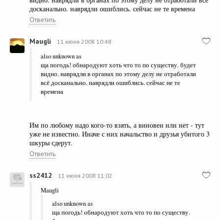
досканально. наврядли ошиблись. сейчас не те времена
Ответить
Maugli
11 июня 2008 10:48
also unknown as
ща погодь! обнародуют хоть что то по существу. будет
видно. наврядли в органах по этому делу не отработали
всё досканально. наврядли ошиблись. сейчас не те
времена
Им по любому надо кого-то взять, а виновен или нет - тут
уже не известно. Иначе с них начальство и друзья убитого 3
шкуры сдерут.
Ответить
ss2412
11 июня 2008 11:02
Maugli
also unknown as
ща погодь! обнародуют хоть что то по существу.