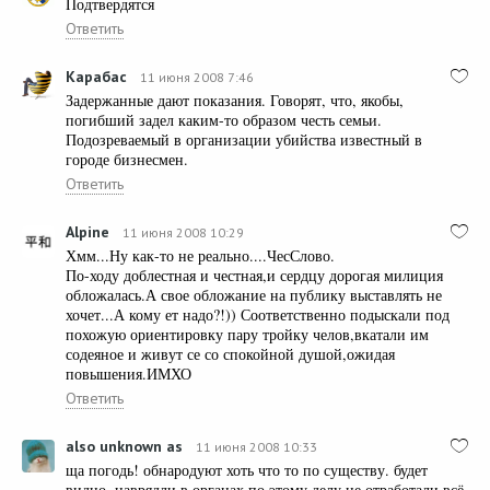
Подтвердятся
Ответить
Карабас
11 июня 2008 7:46
Задержанные дают показания. Говорят, что, якобы,
погибший задел каким-то образом честь семьи.
Подозреваемый в организации убийства известный в
городе бизнесмен.
Ответить
Alpine
11 июня 2008 10:29
Хмм...Ну как-то не реально....ЧесСлово.
По-ходу доблестная и честная,и сердцу дорогая милиция
обложалась.А свое обложание на публику выставлять не
хочет...А кому ет надо?!)) Соответственно подыскали под
похожую ориентировку пару тройку челов,вкатали им
содеяное и живут се со спокойной душой,ожидая
повышения.ИМХО
Ответить
also unknown as
11 июня 2008 10:33
ща погодь! обнародуют хоть что то по существу. будет
видно. наврядли в органах по этому делу не отработали всё