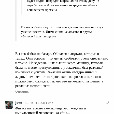
будет видно. наврядли в органах по этому делу не
отработали всё досканально. наврядли ошиблись.
сейчас не те времена
Им по любому надо кого-то взять, а виновен или нет - тут
уже не известно. Иначе с них начальство и друзья
убитого 3 шкуры сдерут.
Вы как бабки на базаре. Общался с людьми, которые в
теме... Они говорят, что менты сработали очень оперативно
и точно. На задержанных вышли через машину, которая
была на месте преступления, а у заказчика был реальный
конфликт с убитым. Заказчик очень несдержанный и
жадный человек, от которого как говорится и не такого
можно было ожидать. так что это не козлы отпущения, а
реальные исполнители...
Ответить
jove
11 июня 2008 13:43
Фигасе интересно сколько еще этот жадный и
импульсивный человечешка убил...