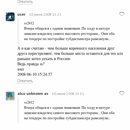
Ответить
user
10 июня 2008 15:23
ss2412
Вчера общался с одним знакомым. По ходу в натуре
замазан владелец самого высокого ресторана... Они оба
на тендере по постройке тубдиспансера рамсанули...
А я как считаю - чем больше коренного населения друг
друга перестреляют, тем больше места останется для тех кто
раньше хотел уехать в Россию
Ведь правда ss?
user
2008-06-10 15:24:57
Ответить
also unknown as
10 июня 2008 15:51
ss2412
Вчера общался с одним знакомым. По ходу в натуре
замазан владелец самого высокого ресторана... Они оба
на тендере по постройке тубдиспансера рамсанули...