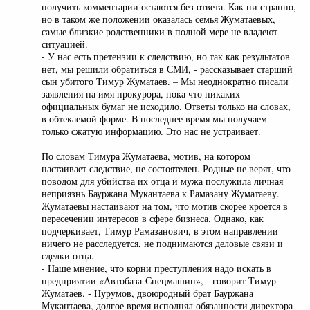
получить комментарии остаются без ответа. Как ни странно,
но в таком же положении оказалась семья Жуматаевых,
самые близкие родственники в полной мере не владеют
ситуацией.
- У нас есть претензии к следствию, но так как результатов
нет, мы решили обратиться в СМИ, - рассказывает старший
сын убитого Тимур Жуматаев. – Мы неоднократно писали
заявления на имя прокурора, пока что никаких
официальных бумаг не исходило. Ответы только на словах,
в обтекаемой форме. В последнее время мы получаем
только сжатую информацию. Это нас не устраивает.
По словам Тимура Жуматаева, мотив, на котором
настаивает следствие, не состоятелен. Родные не верят, что
поводом для убийства их отца и мужа послужила личная
неприязнь Бауржана Мукантаева к Рамазану Жуматаеву.
Жуматаевы настаивают на том, что мотив скорее кроется в
пересечении интересов в сфере бизнеса. Однако, как
подчеркивает, Тимур Рамазанович, в этом направлении
ничего не расследуется, не поднимаются деловые связи и
сделки отца.
- Наше мнение, что корни преступления надо искать в
предприятии «Автобаза-Спецмашин», - говорит Тимур
Жуматаев. - Нурумов, двоюродный брат Бауржана
Мукантаева, долгое время исполнял обязанности директора