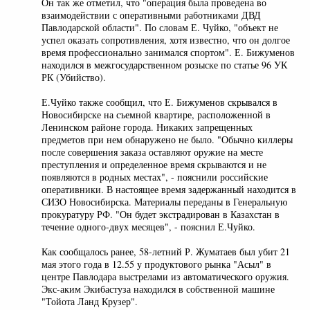
Он так же отметил, что "операция была проведена во
взаимодействии с оперативными работниками ДВД
Павлодарской области". По словам Е. Чуйко, "объект не
успел оказать сопротивления, хотя известно, что он долгое
время профессионально занимался спортом". Е. Бижуменов
находился в межгосударственном розыске по статье 96 УК
РК (Убийство).
Е.Чуйко также сообщил, что Е. Бижуменов скрывался в
Новосибирске на съемной квартире, расположенной в
Ленинском районе города. Никаких запрещенных
предметов при нем обнаружено не было. "Обычно киллеры
после совершения заказа оставляют оружие на месте
преступления и определенное время скрываются и не
появляются в родных местах", - пояснили российские
оперативники. В настоящее время задержанный находится в
СИЗО Новосибирска. Материалы переданы в Генеральную
прокуратуру РФ. "Он будет экстрадирован в Казахстан в
течение одного-двух месяцев", - пояснил Е.Чуйко.
Как сообщалось ранее, 58-летний Р. Жуматаев был убит 21
мая этого года в 12.55 у продуктового рынка "Асыл" в
центре Павлодара выстрелами из автоматического оружия.
Экс-аким Экибастуза находился в собственной машине
"Тойота Ланд Крузер".