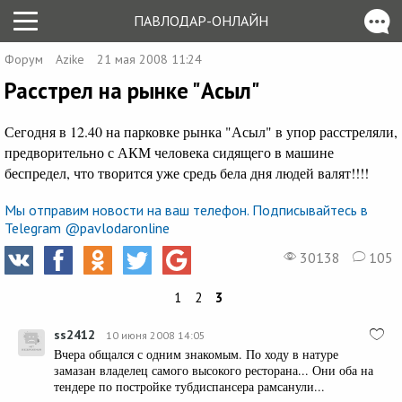
ПАВЛОДАР-ОНЛАЙН
Форум
Azike
21 мая 2008 11:24
Расстрел на рынке "Асыл"
Сегодня в 12.40 на парковке рынка "Асыл" в упор расстреляли,
предворительно с АКМ человека сидящего в машине
беспредел, что творится уже средь бела дня людей валят!!!!
Мы отправим новости на ваш телефон. Подписывайтесь в
Telegram @pavlodaronline
30138
105
1
2
3
ss2412
10 июня 2008 14:05
Вчера общался с одним знакомым. По ходу в натуре
замазан владелец самого высокого ресторана... Они оба на
тендере по постройке тубдиспансера рамсанули...