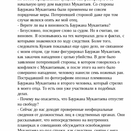
начальную цену дом выкупил Мукантаев. Со стороны
Бауржана Мукантаева были применены не совсем
порядочные меры. Потерпевшей стороной даже при том
случае являлся опять же мой отец.
- Верите ли вы в виновность Бауржана Мукантаева?
- Безусловно, последнее слово за судом. Но я считаю, он
виновен. Я основываюсь на тех материалах дела и фактах, с
которыми знакомился по ходу следствия. Более того,
следователь Кунаев показывал еще одно дело, не связанное
с моим отцом, где тоже фигурировал Бауржан Мукантаев,
как заказчик нападения с целью убийства. В деле было
заявление потерпевшей стороны, в котором говорилось о
конфликте с Мукантаевым, и после этого на него было
совершено нападение, человеку нанесли семь ножевых ран.
Пострадавший по фотографиям опознал племянника
Бауржана Мукантаева и второго человека, который стрелял
в моего отца. То есть они уже участвовали в подобных
делах.
- Почему вы опасаетесь, что Бауржана Мукантаева отпустят
на свободу?
- Сейчас до нас доходят проверенные неофициальные
сведения от должностных лиц в следственных органах. Они
рассказывают, что непосредственно на внутренних
планерках и совещаниях обсуждается освобождение
Мукантаева из-под стражи, как следствие, снятие с него