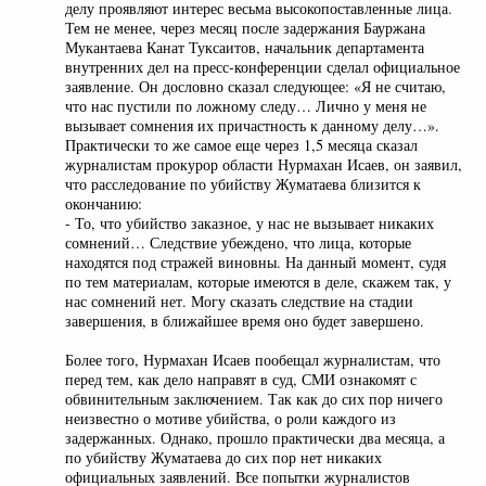
делу проявляют интерес весьма высокопоставленные лица.
Тем не менее, через месяц после задержания Бауржана
Мукантаева Канат Туксаитов, начальник департамента
внутренних дел на пресс-конференции сделал официальное
заявление. Он дословно сказал следующее: «Я не считаю,
что нас пустили по ложному следу… Лично у меня не
вызывает сомнения их причастность к данному делу…».
Практически то же самое еще через 1,5 месяца сказал
журналистам прокурор области Нурмахан Исаев, он заявил,
что расследование по убийству Жуматаева близится к
окончанию:
- То, что убийство заказное, у нас не вызывает никаких
сомнений… Следствие убеждено, что лица, которые
находятся под стражей виновны. На данный момент, судя
по тем материалам, которые имеются в деле, скажем так, у
нас сомнений нет. Могу сказать следствие на стадии
завершения, в ближайшее время оно будет завершено.
Более того, Нурмахан Исаев пообещал журналистам, что
перед тем, как дело направят в суд, СМИ ознакомят с
обвинительным заключением. Так как до сих пор ничего
неизвестно о мотиве убийства, о роли каждого из
задержанных. Однако, прошло практически два месяца, а
по убийству Жуматаева до сих пор нет никаких
официальных заявлений. Все попытки журналистов