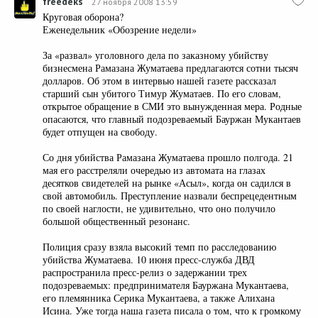
freedeks
27 ноября 2008 13:59
Круговая оборона?
Еженедельник «Обозрение недели»
За «развал» уголовного дела по заказному убийству
бизнесмена Рамазана Жуматаева предлагаются сотни тысяч
долларов. Об этом в интервью нашей газете рассказал
старший сын убитого Тимур Жуматаев. По его словам,
открытое обращение в СМИ это вынужденная мера. Родные
опасаются, что главный подозреваемый Бауржан Мукантаев
будет отпущен на свободу.
Со дня убийства Рамазана Жуматаева прошло полгода. 21
мая его расстреляли очередью из автомата на глазах
десятков свидетелей на рынке «Асыл», когда он садился в
свой автомобиль. Преступление назвали беспрецедентным
по своей наглости, не удивительно, что оно получило
большой общественный резонанс.
Полиция сразу взяла высокий темп по расследованию
убийства Жуматаева. 10 июня пресс-служба ДВД
распространила пресс-релиз о задержании трех
подозреваемых: предпринимателя Бауржана Мукантаева,
его племянника Серика Мукантаева, а также Алихана
Исина. Уже тогда наша газета писала о том, что к громкому