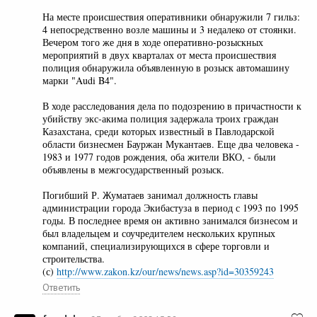
На месте происшествия оперативники обнаружили 7 гильз:
4 непосредственно возле машины и 3 недалеко от стоянки.
Вечером того же дня в ходе оперативно-розыскных
мероприятий в двух кварталах от места происшествия
полиция обнаружила объявленную в розыск автомашину
марки "Audi B4".
В ходе расследования дела по подозрению в причастности к
убийству экс-акима полиция задержала троих граждан
Казахстана, среди которых известный в Павлодарской
области бизнесмен Бауржан Мукантаев. Еще два человека -
1983 и 1977 годов рождения, оба жители ВКО, - были
объявлены в межгосударственный розыск.
Погибший Р. Жуматаев занимал должность главы
администрации города Экибастуза в период с 1993 по 1995
годы. В последнее время он активно занимался бизнесом и
был владельцем и соучредителем нескольких крупных
компаний, специализирующихся в сфере торговли и
строительства.
(с)
http://www.zakon.kz/our/news/news.asp?id=30359243
Ответить