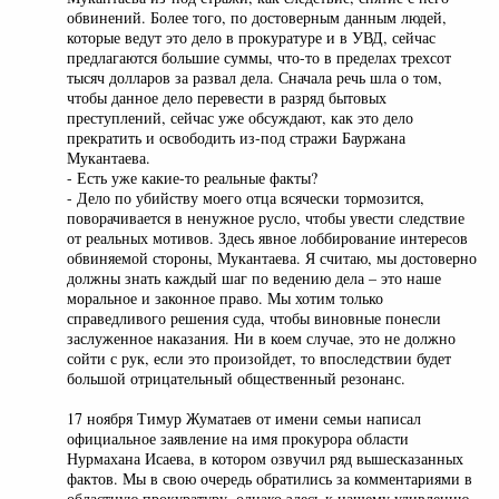
обвинений. Более того, по достоверным данным людей,
которые ведут это дело в прокуратуре и в УВД, сейчас
предлагаются большие суммы, что-то в пределах трехсот
тысяч долларов за развал дела. Сначала речь шла о том,
чтобы данное дело перевести в разряд бытовых
преступлений, сейчас уже обсуждают, как это дело
прекратить и освободить из-под стражи Бауржана
Мукантаева.
- Есть уже какие-то реальные факты?
- Дело по убийству моего отца всячески тормозится,
поворачивается в ненужное русло, чтобы увести следствие
от реальных мотивов. Здесь явное лоббирование интересов
обвиняемой стороны, Мукантаева. Я считаю, мы достоверно
должны знать каждый шаг по ведению дела – это наше
моральное и законное право. Мы хотим только
справедливого решения суда, чтобы виновные понесли
заслуженное наказания. Ни в коем случае, это не должно
сойти с рук, если это произойдет, то впоследствии будет
большой отрицательный общественный резонанс.
17 ноября Тимур Жуматаев от имени семьи написал
официальное заявление на имя прокурора области
Нурмахана Исаева, в котором озвучил ряд вышесказанных
фактов. Мы в свою очередь обратились за комментариями в
областную прокуратуру, однако здесь к нашему удивлению