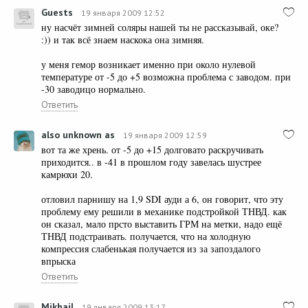
Guests
19 января 2009 12:52
ну насчёт зимней соляры нашей ты не рассказывай, оке?
:)) и так всё знаем наскока она зимняя.
у меня гемор возникает именно при около нулевой
температуре от -5 до +5 возможна проблема с заводом. при
-30 заводицо нормально.
Ответить
also unknown as
19 января 2009 12:59
вот та же хрень. от -5 до +15 долговато раскручивать
приходится.. в -41 в прошлом году завелась шустрее
камрюхи 20.
отловил парнишу на 1,9 SDI ауди а 6, он говорит, что эту
проблему ему решили в механике подстройкой ТНВД. как
он сказал, мало прсто выставить ГРМ на метки, надо ещё
ТНВД подстраивать. получается, что на холодную
компрессия слабенькая получается из за запоздалого
впрыска
Ответить
Mikhail
19 января 2009 13:17