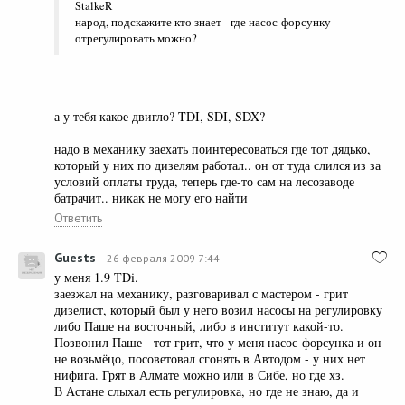
StalkeR
народ, подскажите кто знает - где насос-форсунку
отрегулировать можно?
а у тебя какое двигло? TDI, SDI, SDX?
надо в механику заехать поинтересоваться где тот дядько,
который у них по дизелям работал.. он от туда слился из за
условий оплаты труда, теперь где-то сам на лесозаводе
батрачит.. никак не могу его найти
Ответить
Guests
26 февраля 2009 7:44
у меня 1.9 TDi.
заезжал на механику, разговаривал с мастером - грит
дизелист, который был у него возил насосы на регулировку
либо Паше на восточный, либо в институт какой-то.
Позвонил Паше - тот грит, что у меня насос-форсунка и он
не возьмёцо, посоветовал сгонять в Автодом - у них нет
нифига. Грят в Алмате можно или в Сибе, но где хз.
В Астане слыхал есть регулировка, но где не знаю, да и