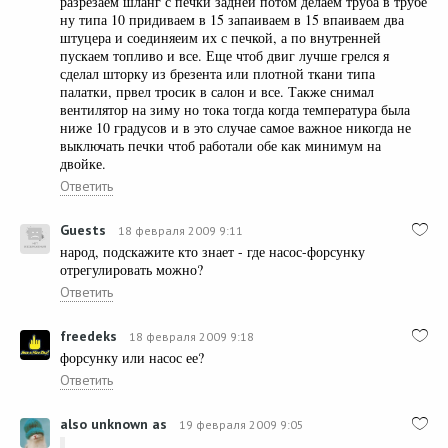
разрезаем шланг с печки задней потом делаем труба в трубе
ну типа 10 придиваем в 15 запаиваем в 15 впаиваем два
штуцера и соединяеим их с печкой, а по внутренней
пускаем топливо и все. Еще чтоб двиг лучше грелся я
сделал шторку из брезента или плотной ткани типа
палатки, првел тросик в салон и все. Также снимал
вентилятор на зиму но тока тогда когда температура была
ниже 10 градусов и в это случае самое важное никогда не
выключать печки чтоб работали обе как минимум на
двойке.
Ответить
Guests
18 февраля 2009 9:11
народ, подскажите кто знает - где насос-форсунку
отрегулировать можно?
Ответить
freedeks
18 февраля 2009 9:18
форсунку или насос ее?
Ответить
also unknown as
19 февраля 2009 9:05