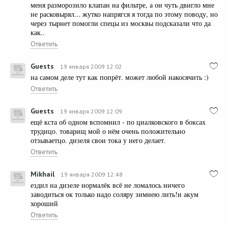
меня разморозило клапан на фильтре, а он чуть двигло мне
не расковырял... жутко напрягся я тогда по этому поводу, но
через тырнет помогли спецы из москвы подсказали что да
как..
Ответить
Guests
19 января 2009 12:02
на самом деле тут как попрёт. может любой накосячить :)
Ответить
Guests
19 января 2009 12:09
ещё кста об одном вспомнил - по циалковского в боксах
трудицо. товарищ мой о нём очень положительно
отзываетцо. дизеля свои тока у него делает.
Ответить
Mikhail
19 января 2009 12:48
ездил на дизеле нормалёк всё не ломалось ничего
заводиться ок только надо соляру зимнею лить!и акум
хороший
Ответить