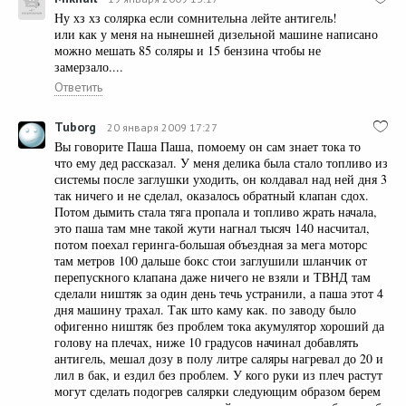
Ну хз хз солярка если сомнительна лейте антигель!
или как у меня на нынешней дизельной машине написано
можно мешать 85 соляры и 15 бензина чтобы не
замерзало....
Ответить
Tuborg
20 января 2009 17:27
Вы говорите Паша Паша, помоему он сам знает тока то
что ему дед рассказал. У меня делика была стало топливо из
системы после заглушки уходить, он колдавал над ней дня 3
так ничего и не сделал, оказалось обратный клапан сдох.
Потом дымить стала тяга пропала и топливо жрать начала,
это паша там мне такой жути нагнал тысяч 140 насчитал,
потом поехал геринга-большая объездная за мега моторс
там метров 100 дальше бокс стои заглушили шланчик от
перепускного клапана даже ничего не взяли и ТВНД там
сделали ништяк за один день течь устранили, а паша этот 4
дня машину трахал. Так што каму как. по заводу было
офигенно ништяк без проблем тока акумулятор хороший да
голову на плечах, ниже 10 градусов начинал добавлять
антигель, мешал дозу в полу литре саляры нагревал до 20 и
лил в бак, и ездил без проблем. У кого руки из плеч растут
могут сделать подогрев салярки следующим образом берем