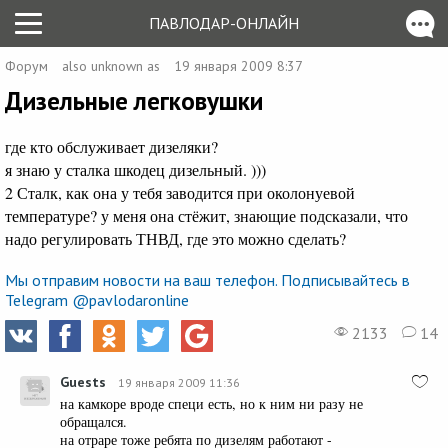
ПАВЛОДАР-ОНЛАЙН
Форум
also unknown as
19 января 2009 8:37
Дизельные легковушки
где кто обслуживает дизеляки?
я знаю у сталка шкодец дизельный. )))
2 Сталк, как она у тебя заводится при околонуевой
температуре? у меня она стёжит, знающие подсказали, что
надо регулировать ТНВД, где это можно сделать?
Мы отправим новости на ваш телефон. Подписывайтесь в
Telegram @pavlodaronline
2133
14
Guests
19 января 2009 11:36
на камкоре вроде специ есть, но к ним ни разу не
обращался.
на отраре тоже ребята по дизелям работают -