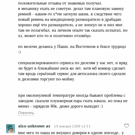
положительные отзывы от знакомых получал.
в механику ехать не советую. делал там плановую замену
ремней - каким-то х*ем загнули шкив, в следствии чего
новый ремень на кондиционер размахратило в драбадан.
хорошо ещё что размахратило, а не лопнул он и них мне
там не позагибал. на личном опыте так сказать испытал, но
хз, может кто-то и позитивно отзовёцо.
по мелочи делаюсь у Паши. на Восточном в боксе трудицо
:)
специализированного сервиса по дизелям у нас нет, и вряд
ли будет в ближайшие неск-ко лет. хотя мб комкор сделает.
там вродь серьёзный сервис для автосалона своего сделали
и дизелями торгуют по-мойму.
при околонулевой температуре иногда бывают проблемы с
заводом. сказали плунжерная пара гнать начала. но пока не
менял - зарядили 80к. дюже дорого выходит :)
Ответить
also unknown as
19 января 2009 11:51
мне чего то паша не внушил доверия в одном эпизоде.. у