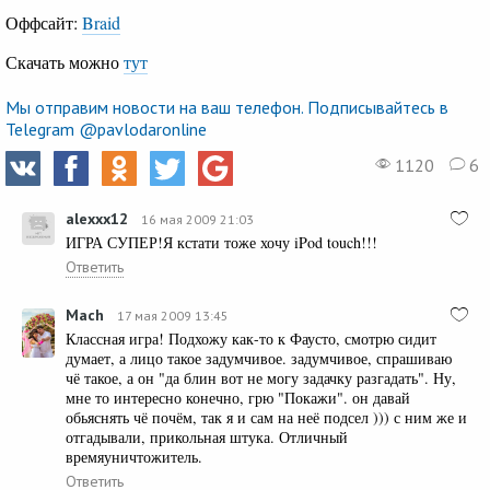
Оффсайт:
Braid
Скачать можно
тут
Мы отправим новости на ваш телефон. Подписывайтесь в
Telegram @pavlodaronline
1120
6
alexxx12
16 мая 2009 21:03
ИГРА СУПЕР!Я кстати тоже хочу iPod touch!!!
Ответить
Mach
17 мая 2009 13:45
Классная игра! Подхожу как-то к Фаусто, смотрю сидит
думает, а лицо такое задумчивое. задумчивое, спрашиваю
чё такое, а он "да блин вот не могу задачку разгадать". Ну,
мне то интересно конечно, грю "Покажи". он давай
обьяснять чё почём, так я и сам на неё подсел ))) с ним же и
отгадывали, прикольная штука. Отличный
времяуничтожитель.
Ответить