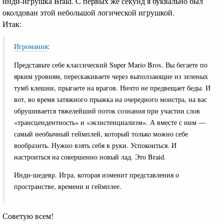
инди-игрушка Braid. С первых же секунд я буквально был
околдован этой небольшой логической игрушкой.
Итак:
Игромания
:
Представьте себе классический Super Mario Bros. Вы бегаете по
ярким уровням, перескакиваете через выползающие из зеленых
тумб клешни, прыгаете на врагов. Ничто не предвещает беды. И
вот, во время затяжного прыжка на очередного монстра, на вас
обрушивается тяжелейший поток сознания при участии слов
«трансцендентность» и «экзистенциализм». А вместе с ним —
самый необычный геймплей, который только можно себе
вообразить. Нужно взять себя в руки. Успокоиться. И
настроиться на совершенно новый лад. Это Braid.
Инди-шедевр. Игра, которая изменит представления о
пространстве, времени и геймплее.
Советую всем!