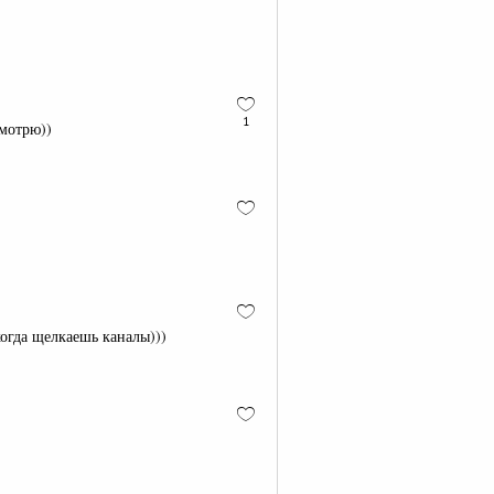
1
смотрю))
когда щелкаешь каналы)))