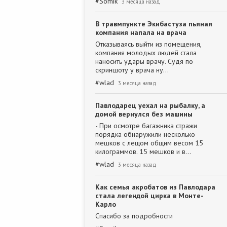
#
Somik
3 месяца назад
В травмпункте Экибастуза пьяная
компания напала на врача
Отказываясь выйти из помещения,
компания молодых людей стала
наносить удары врачу. Судя по
скриншоту у врача ну…
#
wlad
3 месяца назад
Павлодарец уехал на рыбалку, а
домой вернулся без машины
- При осмотре багажника стражи
порядка обнаружили несколько
мешков с лещом общим весом 15
килограммов. 15 мешков и в…
#
wlad
3 месяца назад
Как семья акробатов из Павлодара
стала легендой цирка в Монте-
Карло
Спасибо за подробности