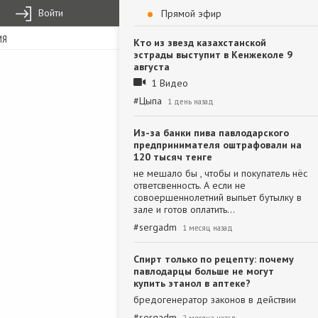
Войти
Прямой эфир
ИЯ
Кто из звезд казахстанской
эстрады выступит в Кенжеколе 9
августа
1 Видео
#
Цыпа
1 день назад
Из-за банки пива павлодарского
предпринимателя оштрафовали на
120 тысяч тенге
не мешало бы , чтобы и покупатель нёс
ответсвенность. А если не
совоершеннолетний выпьет бутылку в
зале и готов оплатить…
#
sergadm
1 месяц назад
Спирт только по рецепту: почему
павлодарцы больше не могут
купить этанол в аптеке?
бредогенератор законов в действии
#
sergadm