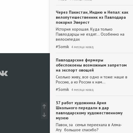
Через Пакистан, Индию и Непал: как
велопутешественник из Павлодара
покорил Эверест
История хорошая. Куда только
Павлодарцы не ездят... Особенно на
велосипедах
#
Somik
4 месяца назад
Павлодарские фермеры
обеспокоены возможным запретом
на экспорт овощей
Сколько живу, все одно и тоже: наше в
Россию, а из России к нам...
#
Somik
4 месяца назад
57 работ художника Ария
Школьного передали в дар
павлодарскому художественному
музею
Павон, за семья переехала в Алма-
Ату большое спасибо?