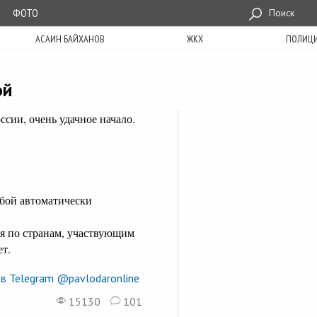
ФОТО
Поиск
АСАИН БАЙХАНОВ
ЖКХ
ПОЛИЦ
ой
сии, очень удачное начало.
обой автоматически
я по странам, участвующим
ет.
в Telegram @pavlodaronline
15130
101