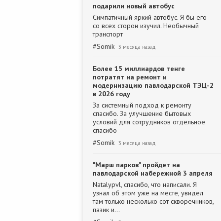
подарили новый автобус
Симпатичный яркий автобус. Я бы его
со всех сторон изучил. Необычный
транспорт
#
Somik
3 месяца назад
Более 15 миллиардов тенге
потратят на ремонт и
модернизацию павлодарской ТЭЦ-2
в 2026 году
За системный подход к ремонту
спасибо. За улучшение бытовых
условий для сотрудников отдельное
спасибо
#
Somik
3 месяца назад
"Марш парков" пройдет на
павлодарской набережной 3 апреля
Natalypvl, спасибо, что написали. Я
узнал об этом уже на месте, увидел
там только несколько сот скворечников,
пазик и…