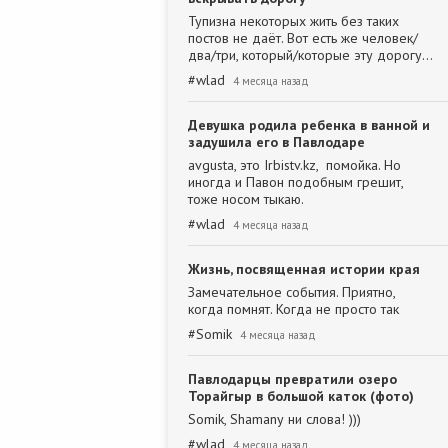
Тупизна некоторых жить без таких
постов не даёт. Вот есть же человек/
два/три, который/которые эту дорогу…
#
wlad
4 месяца назад
Девушка родила ребенка в ванной и
задушила его в Павлодаре
avgusta, это Irbistv.kz, помойка. Но
иногда и Павон подобным грешит,
тоже носом тыкаю.
#
wlad
4 месяца назад
Жизнь, посвященная истории края
Замечательное события. Приятно,
когда помнят. Когда не просто так
#
Somik
4 месяца назад
Павлодарцы превратили озеро
Торайгыр в большой каток (фото)
Somik, Shamanу ни слова! )))
#
wlad
4 месяца назад