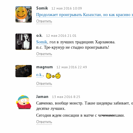
Somik
12 мая 2016 10:09
Продолжает проигрывать Казахстан, но как красиво з
Ответить
o.k.
12 мая 2016 21:01
Somik
, гол в лучших традициях Харламова.
п.с. Тре-крунур не стыдно проигрывать!
Ответить
magnum
12 мая 2016 22:49
o.k.
,
Ответить
Jamаn
13 мая 2016 8:25
Савченко, вообще монстр. Такие шедевры забивает, 
десятке лучших.
Сегодня ждем сенсации в матче с че
ченами
хами.
Ответить