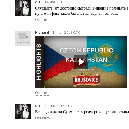
o.k.
14 мая 2016 0:03
Слушайте, ну достойно сыграли!Решение поменять вр
ну его нафик, такой бы счёт шикарный бы был.
Ответить
Richard
14 мая 2016 0:30
Ответить
o.k.
21 мая 2016 21:50
Вся надежда на Суоми, североамериканцев им остана
Ответить