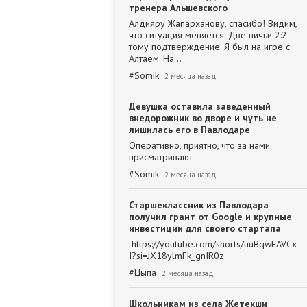
тренера Альшевского
Алдияру Жапарханову, спасибо! Видим,
что ситуация меняется. Две ничьи 2:2
тому подтверждение. Я был на игре с
Алтаем. На…
#
Somik
2 месяца назад
Девушка оставила заведенный
внедорожник во дворе и чуть не
лишилась его в Павлодаре
Оперативно, приятно, что за нами
присматривают
#
Somik
2 месяца назад
Старшеклассник из Павлодара
получил грант от Google и крупные
инвестиции для своего стартапа
https://youtube.com/shorts/uuBqwFAVCx
I?si=JX18ylmFk_gnIR0z
#
Цыпа
2 месяца назад
Школьникам из села Жетекши