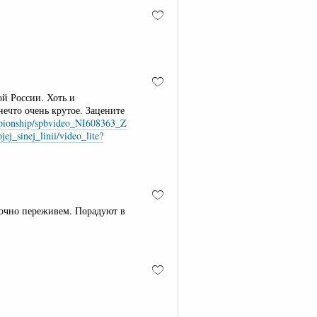
ой России. Хоть и
нечто очень крутое. Зацените
mpionship/spbvideo_NI608363_Z
ej_sinej_linii/video_lite?
точно переживем. Порадуют в