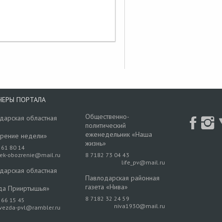
НЕРЫ ПОРТАЛА
Общественно-
дарская областная
политический
еженедельник «Наша
рение недели»
жизнь»
 61 80 14
rek-obozrenie@mail.ru
8 7182 73 04 43
life_pv@mail.ru
дарская областная
Павлодарская районная
газета «Нива»
да Прииртышья»
8 7182 32 24 59
 66 15 45
niva1930@mail.ru
vezda-pvl@rambler.ru