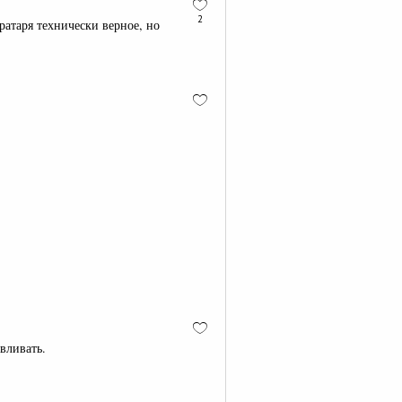
2
атаря технически верное, но
вливать.