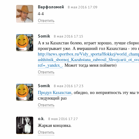
Варфоломей
8 мая 2016 17:09
4-4
Ответить
Somik
8 мая 2016 17:15
А я за Казахстан болею, играет хорошо, лучше сборн
проигрывает уже. А вчерашний гол Казахстана - это 
http://news.sportbox.ru/Vidy_sporta/Hokkej/world_cha
ashhitnik_sbornoj_Kazahstana_zabrosil_Shvejcarii_ot_svoj
ref=_yandex_.
Может тогда меня поймете)
Ответить
Somik
8 мая 2016 17:23
Продул Казахстан
, обидно, но неприятность эту мы 
следующий раз
Ответить
o.k.
8 мая 2016 17:27
Жаркая концовка.
Ответить