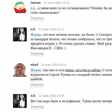
Jamаn
22 мая 2016 11:31
o.k.
, а зачем кому-то их останавливать? Почему бы р
стать чемпионами?
Ответить
o.k.
22 мая 2016 12:17
Жаман
, это мои личные хотелки, не более )) Смотре
за канадцев болела, что позже сообразила, что за тр
придётся играть )) Я готова сделать ставки. Мой раскла
Финляндия II - США :)
Ответить
wlad
22 мая 2016 16:21
Жаман
, так они и есть
вчера, сегодня и сейчас
(с исп
журналиста Сергея Туника из соседней ветки) чемпи
шайбой.
Ответить
o.k.
22 мая 2016 21:34
Вот так надо было в полуфинале. Такие матчи интере
Ответить