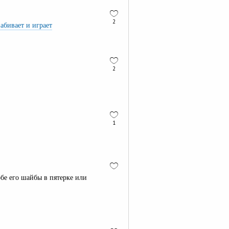
2
абивает и играет
2
1
обе его шайбы в пятерке или