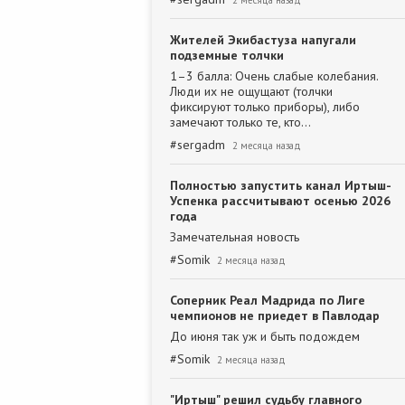
2 месяца назад
Жителей Экибастуза напугали
подземные толчки
1–3 балла: Очень слабые колебания.
Люди их не ощущают (толчки
фиксируют только приборы), либо
замечают только те, кто…
#
sergadm
2 месяца назад
Полностью запустить канал Иртыш-
Успенка рассчитывают осенью 2026
года
Замечательная новость
#
Somik
2 месяца назад
Соперник Реал Мадрида по Лиге
чемпионов не приедет в Павлодар
До июня так уж и быть подождем
#
Somik
2 месяца назад
"Иртыш" решил судьбу главного