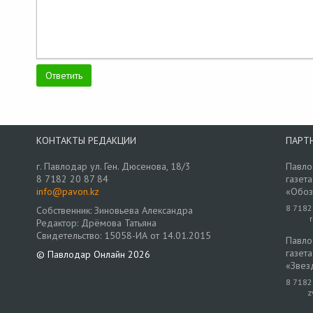
КОНТАКТЫ РЕДАКЦИИ
ПАРТ
г. Павлодар ул. Ген. Дюсенова, 18/3
Павло
8 7182 20 87 84
газета
info@pavon.kz
«Обоз
8 7182
Собственник: Зиновьева Александра
Редактор: Дрёмова Татьяна
Свидетельство: 15058-ИА от 14.01.2015
Павло
газета
© Павлодар Онлайн 2026
«Звез
8 7182
z