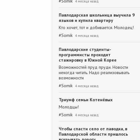
#
Somik
4 месяца назад
Павлодарская школьница выучила 9
языков и купила квартиру
Кто хочет, тот и добивается. Молодец!
#
Somik
4 месяца назад
Павлодарские студенты-
программисты проходят
стажировку в Южной Корее
Возможностей пруд пруди. Новости
некогда читать. Надо реализовывать
возможности
#
Somik
4 месяца назад
Триумф семьи Котенёвых
Молодцы!
#
Somik
4 месяца назад
Чтобы спасти село от паводка, в
Павлодарской области пришлось
вскрывать дорогу