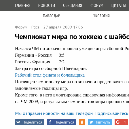
ГЛАВНАЯ
НОВОСТИ
ОБЕЩАНИЯ
ФОРУМ
ЦИТАТЫ
ПАВЛОДАР
ЭКОЛОГИЯ
Форум
Ptica
27 апреля 2009 17:06
Чемпионат мира по хоккею с шайб
Начался ЧМ по хоккею, прошло уже две игры сборной Рос
Германии - Россия 0:5
Россия - Франция 7:2
Завтра игра со сборной Швейцарии.
Рабочий стол фаната и болельщика
Посвящен чемпионату мира по хоккею и представляет с
заполняемые таблицы игр.
Кроме того, в него вмонтирована справочная информаци
на ЧМ 2009, и результатам чемпионатов мира прошлых л
Мы отправим новости на ваш телефон. Подписывайтесь 
Поделиться
Поделиться
Твитнуть
+1