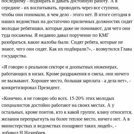
последнему - подбирать и давать достойную работу. А в
середине - их воспитывать, проводить через все ступени,
чтобы они понимали, в чем дело - этого нет. В итоге сегодня в
наших ведомствах на достаточно приличных должностях сидят
молодые ребятишки, которые даже не понимают, для чего они
туда посажены. Я недавно давал поручение по КМГ
разобраться, какие жалобы были. Сидят ребята, которые не
знают, чего они сидят. Как их подбирали?», - возмутился Глава
государства.
«Я говорю о реальном секторе и доопытных инженерах,
работающих в низах. Кроме раздражения и смеха, они ничего
не вызывают. Хорошее место, большая зарплата - а дела нет», -
конкретизировал Президент.
«Конечно, я не говорю обо всех. 15-20% этих молодых
специалистов достойно работают на своих местах. А у
остальных, кроме понтов, кто к какой группе, клану относится,
желания перепрыгнуть на более теплое место, ничего нет. А в
министерствах и ведомствах поощряют таких людей», -
добавил Н.Назарбаев.