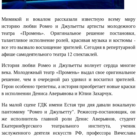
Мимикой и вокалом рассказали известную всему миру
историю любви Ромео и Джульетты артисты молодежного
театра «Промень». Оригинальное решение постановки,
талантливое исполнение ролей, красивая музыка и костюмы -
все это вызвало восхищение зрителей. Сегодня в репертуарной
афише самодеятельного театра 12 спектаклей.
История любви Ромео и Джульетты волнует сердца многие
века. Молодежный театр «Промень» выдал свое оригинальное
решение, чем в очередной раз удивил и восхитил зрителей.
Герои особенно трепетны, а история приобретает новые краски
в исполнении Дениса Аверьянова и Юлии Захарчук.
На малой сцене ГДК имени Естая три дня давали вокальную
пантомиму "Ромео и Джульетту". Режиссер-постановщик, он
же исполнитель главной роли Денис Аверьянов, студент
Екатеринбургского театрального института, ученик
заслуженного деятеля искусств РФ, профессора Вячеслава