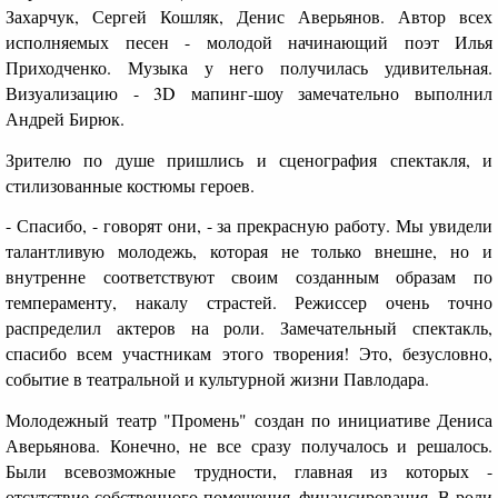
Захарчук, Сергей Кошляк, Денис Аверьянов. Автор всех
исполняемых песен - молодой начинающий поэт Илья
Приходченко. Музыка у него получилась удивительная.
Визуализацию - 3D мапинг-шоу замечательно выполнил
Андрей Бирюк.
Зрителю по душе пришлись и сценография спектакля, и
стилизованные костюмы героев.
- Спасибо, - говорят они, - за прекрасную работу. Мы увидели
талантливую молодежь, которая не только внешне, но и
внутренне соответствуют своим созданным образам по
темпераменту, накалу страстей. Режиссер очень точно
распределил актеров на роли. Замечательный спектакль,
спасибо всем участникам этого творения! Это, безусловно,
событие в театральной и культурной жизни Павлодара.
Молодежный театр "Промень" создан по инициативе Дениса
Аверьянова. Конечно, не все сразу получалось и решалось.
Были всевозможные трудности, главная из которых -
отсутствие собственного помещения, финансирования. В роли