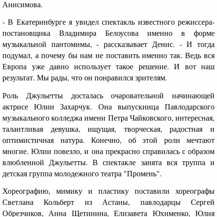
Анисимова.
- В Екатеринбурге я увидел спектакль известного режиссера-
постановщика Владимира Белоусова именно в форме
музыкальной пантомимы, - рассказывает Денис. - И тогда
подумал, а почему бы нам не поставить именно так. Ведь вся
Европа уже давно использует такое решение. И вот наш
результат. Мы рады, что он понравился зрителям.
Роль Джульетты досталась очаровательной начинающей
актрисе Юлии Захарчук. Она выпускница Павлодарского
музыкального колледжа имени Петра Чайковского, интересная,
талантливая девушка, ищущая, творческая, радостная и
оптимистичная натура. Конечно, об этой роли мечтают
многие. Юлии повезло, и она прекрасно справилась с образом
влюбленной Джульетты. В спектакле занята вся труппа и
детская группа молодежного театра "Промень".
Хореографию, мимику и пластику поставили хореографы
Светлана Кольберт из Астаны, павлодарцы Сергей
Обрезчиков, Анна Щетинина, Елизавета Юхименко, Юлия