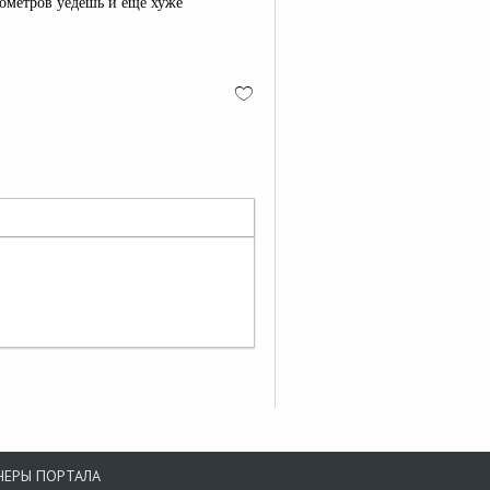
лометров уедешь и ещё хуже
НЕРЫ ПОРТАЛА