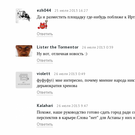
ezh044
25 июля 2013 16:27
Да и разместить площадку где-нибудь поближе к Ир
Ответить
Lister the Tormentor
26 июля 2013 0:39
Ну вот, отличная новость :)
Ответить
violett
26 июля 2013 0:49
фуфуфу(( мне интересно, почему мнение народа ник
дерьмократия хренова
Ответить
Kalahari
26 июля 2013 9:47
Похоже, наше руководство готово сдать город ради 
перспектив в карьере.Слова "нет" для Астаны у них 
Ответить