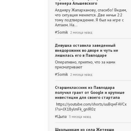
тренера Альшевского
Алдияру Жапарханову, спасибо! Видим,
что ситуация меняется. Две ничьи 2:2
тому подтверждение. Я был на игре с
Алтаем. На…
#
Somik
2 месяца назад
Девушка оставила заведенный
внедорожник во дворе и чуть не
лишилась его в Павлодаре
Оперативно, приятно, что за нами
присматривают
#
Somik
2 месяца назад
Старшеклассник из Павлодара
получил грант от Google и крупные
инвестиции для своего стартапа
https://youtube.com/shorts/uuBqwFAVCx
I?si=JX18ylmFk_gnIR0z
#
Цыпа
3 месяца назад
Школьникам из села Жетекши