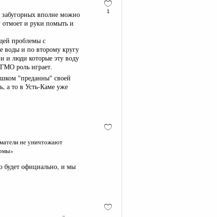
1
в забугорных вполне можно
у отмоет и руки помыть и
юдей проблемы с
ые воды и по второму кругу
и и люди которые эту воду
 ГМО роль играет.
ишком "преданны" своей
, а то в Усть-Каме уже
иматели не уничтожают
ормы»
о будет официально, и мы