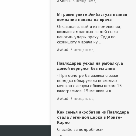
#
Somik
3 месяца назад
В травмпункте Экибастуза пьяная
компания напала на врача
Отказываясь выйти из помещения,
компания молодых людей стала
наносить удары врачу. Судя по
скриншоту у врача ну…
#
wlad
3 месяца назад
Павлодарец уехал на рыбалку, а
домой вернулся без машины
- При осмотре багажника стражи
порядка обнаружили несколько
мешков с лещом общим весом 15
килограммов. 15 мешков и в…
#
wlad
3 месяца назад
Как семья акробатов из Павлодара
стала легендой цирка в Монте-
Карло
Спасибо за подробности