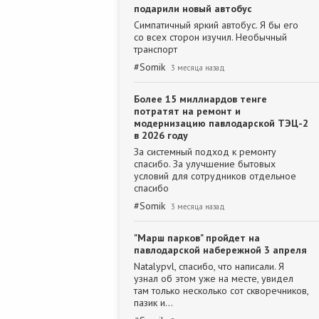
подарили новый автобус
Симпатичный яркий автобус. Я бы его
со всех сторон изучил. Необычный
транспорт
#
Somik
3 месяца назад
Более 15 миллиардов тенге
потратят на ремонт и
модернизацию павлодарской ТЭЦ-2
в 2026 году
За системный подход к ремонту
спасибо. За улучшение бытовых
условий для сотрудников отдельное
спасибо
#
Somik
3 месяца назад
"Марш парков" пройдет на
павлодарской набережной 3 апреля
Natalypvl, спасибо, что написали. Я
узнал об этом уже на месте, увидел
там только несколько сот скворечников,
пазик и…