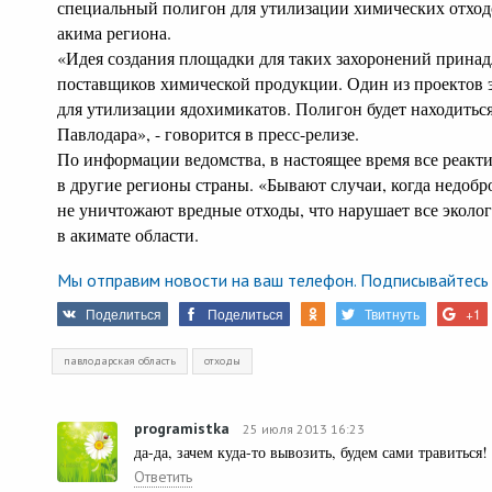
специальный полигон для утилизации химических отход
акима региона.
«Идея создания площадки для таких захоронений прина
поставщиков химической продукции. Один из проектов 
для утилизации ядохимикатов. Полигон будет находиться
Павлодара», - говорится в пресс-релизе.
По информации ведомства, в настоящее время все реакт
в другие регионы страны. «Бывают случаи, когда недоб
не уничтожают вредные отходы, что нарушает все эколо
в акимате области.
Мы отправим новости на ваш телефон. Подписывайтесь 
Поделиться
Поделиться
Твитнуть
+1
павлодарская область
отходы
programistka
25 июля 2013 16:23
да-да, зачем куда-то вывозить, будем сами травиться!
Ответить