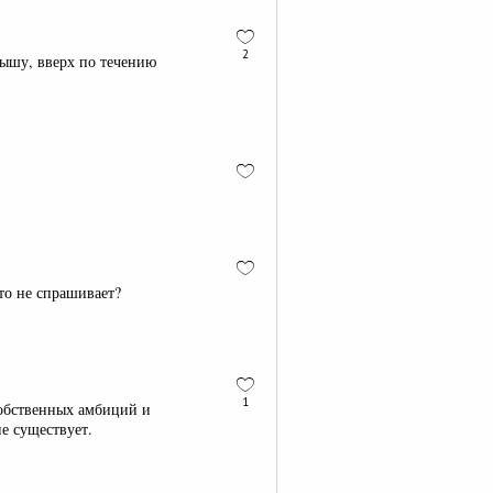
2
тышу, вверх по течению
то не спрашивает?
1
собственных амбиций и
не существует.