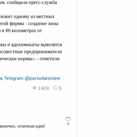
ов, сообщила пресс-служба
длежит одному из местных
этой фирмы - создание зоны
 в 80 километрах от
ивы и ядохимикаты вывозятся
росовестные предприниматели
гические нормы», - отметили
в Telegram @pavlodaronline
1409
9
3
 конечно, отличная идея!