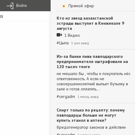
Войти
Прямой эфир
ИЯ
Кто из звезд казахстанской
эстрады выступит в Кенжеколе 9
августа
1 Видео
#
Цыпа
3 дня назад
Из-за банки пива павлодарского
предпринимателя оштрафовали на
120 тысяч тенге
не мешало бы , чтобы и покупатель нёс
ответсвенность. А если не
совоершеннолетний выпьет бутылку в
зале и готов оплатить…
#
sergadm
1 месяц назад
Спирт только по рецепту: почему
павлодарцы больше не могут
купить этанол в аптеке?
бредогенератор законов в действии
#
sergadm