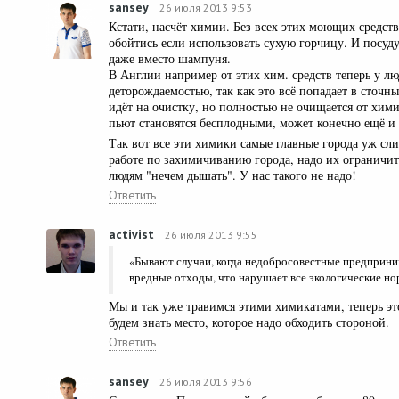
sansey
26 июля 2013 9:53
Кстати, насчёт химии. Без всех этих моющих средст
обойтись если использовать сухую горчицу. И посуд
даже вместо шампуня.
В Англии например от этих хим. средств теперь у л
деторождаемостью, так как это всё попадает в сточн
идёт на очистку, но полностью не очищается от хими
пьют становятся бесплодными, может конечно ещё и
Так вот все эти химики самые главные города уж сл
работе по захимичиванию города, надо их ограничить
людям "нечем дышать". У нас такого не надо!
Ответить
activist
26 июля 2013 9:55
«Бывают случаи, когда недобросовестные предприн
вредные отходы, что нарушает все экологические н
Мы и так уже травимся этими химикатами, теперь эт
будем знать место, которое надо обходить стороной.
Ответить
sansey
26 июля 2013 9:56