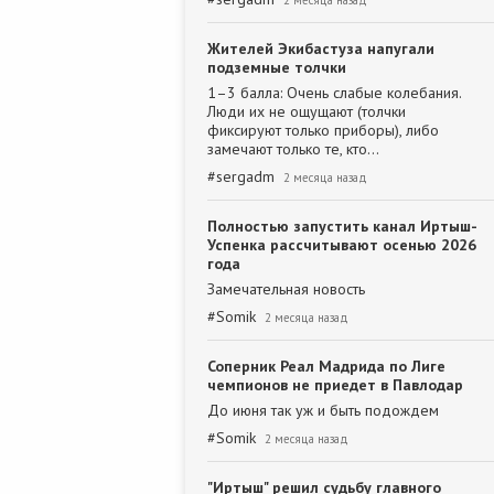
2 месяца назад
Жителей Экибастуза напугали
подземные толчки
1–3 балла: Очень слабые колебания.
Люди их не ощущают (толчки
фиксируют только приборы), либо
замечают только те, кто…
#
sergadm
2 месяца назад
Полностью запустить канал Иртыш-
Успенка рассчитывают осенью 2026
года
Замечательная новость
#
Somik
2 месяца назад
Соперник Реал Мадрида по Лиге
чемпионов не приедет в Павлодар
До июня так уж и быть подождем
#
Somik
2 месяца назад
"Иртыш" решил судьбу главного