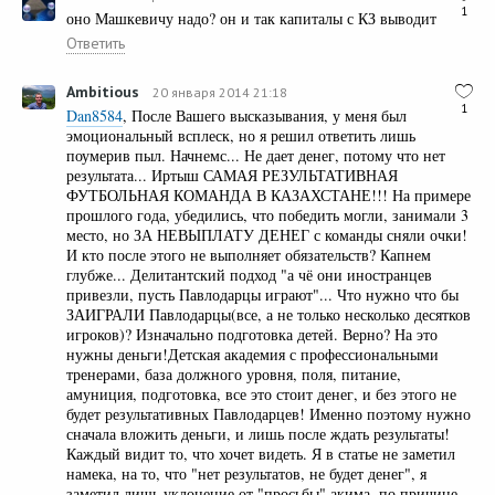
1
оно Машкевичу надо? он и так капиталы с КЗ выводит
Ответить
Ambitious
20 января 2014 21:18
1
Dan8584
, После Вашего высказывания, у меня был
эмоциональный всплеск, но я решил ответить лишь
поумерив пыл. Начнемс... Не дает денег, потому что нет
результата... Иртыш САМАЯ РЕЗУЛЬТАТИВНАЯ
ФУТБОЛЬНАЯ КОМАНДА В КАЗАХСТАНЕ!!! На примере
прошлого года, убедились, что победить могли, занимали 3
место, но ЗА НЕВЫПЛАТУ ДЕНЕГ с команды сняли очки!
И кто после этого не выполняет обязательств? Капнем
глубже... Делитантский подход "а чё они иностранцев
привезли, пусть Павлодарцы играют"... Что нужно что бы
ЗАИГРАЛИ Павлодарцы(все, а не только несколько десятков
игроков)? Изначально подготовка детей. Верно? На это
нужны деньги!Детская академия с профессиональными
тренерами, база должного уровня, поля, питание,
амуниция, подготовка, все это стоит денег, и без этого не
будет результативных Павлодарцев! Именно поэтому нужно
сначала вложить деньги, и лишь после ждать результаты!
Каждый видит то, что хочет видеть. Я в статье не заметил
намека, на то, что "нет результатов, не будет денег", я
заметил лишь уклонение от "просьбы" акима, по причине