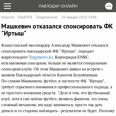
ПАВЛОДАР-ОНЛАЙН
Новости
Dan8584
Tengrinews.kz
20 января 2014 14:46
Машкевич отказался спонсировать ФК
"Иртыш"
Казахстанский миллиардер Александр Машкевич отказался
спонсировать павлодарский ФК "Иртыш", передает
корреспондент
Tengrinews.kz
. Корпорация ENRC,
возглавляемая олигархом, больше не является генеральным
спонсором клуба. Об этом Машкевич заявил на встрече с
акимом Павлодарской области Канатом Бозумбаевым.
По словам Машкевича, футбол, в частности ФК "Иртыш",
требует серьезного внимания и профессионального подхода, а
не простого вложения средств. "Дело в том, что футбольный
клуб, хотя я сам люблю футбол, являюсь фанатом, это очень
сложный механизм, им надо заниматься, просто так дать
деньги и со стороны наблюдать - результатов не будет. Поэтому