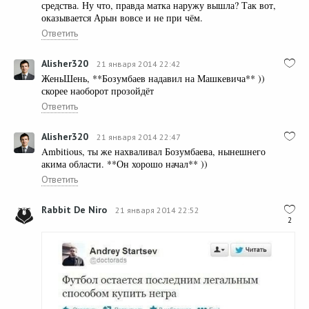
средства. Ну что, правда матка наружу вышла? Так вот,
оказывается Арын вовсе и не при чём.
Ответить
Alisher320
21 января 2014 22:42
ЖеньШень, **Бозумбаев надавил на Машкевича** ))
скорее наоборот прозойдёт
Ответить
Alisher320
21 января 2014 22:47
Ambitious, ты же нахваливал Бозумбаева, нынешнего
акима области. **Он хорошо начал** ))
Ответить
Rabbit De Niro
21 января 2014 22:52
2