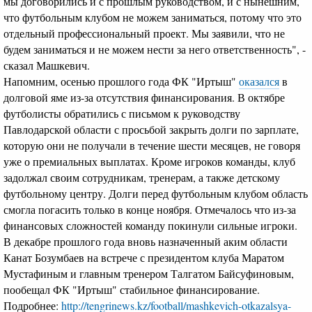
мы договорились и с прошлым руководством, и с нынешним,
что футбольным клубом не можем заниматься, потому что это
отдельный профессиональный проект. Мы заявили, что не
будем заниматься и не можем нести за него ответственность", -
сказал Машкевич.
Напомним, осенью прошлого года ФК "Иртыш"
оказался
в
долговой яме из-за отсутствия финансирования. В октябре
футболисты обратились с письмом к руководству
Павлодарской области с просьбой закрыть долги по зарплате,
которую они не получали в течение шести месяцев, не говоря
уже о премиальных выплатах. Кроме игроков команды, клуб
задолжал своим сотрудникам, тренерам, а также детскому
футбольному центру. Долги перед футбольным клубом область
смогла погасить только в конце ноября. Отмечалось что из-за
финансовых сложностей команду покинули сильные игроки.
В декабре прошлого года вновь назначенный аким области
Канат Бозумбаев на встрече с президентом клуба Маратом
Мустафиным и главным тренером Талгатом Байсуфиновым,
пообещал ФК "Иртыш" стабильное финансирование.
Подробнее:
http://tengrinews.kz/football/mashkevich-otkazalsya-