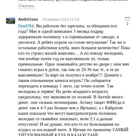
Ответить
Ambitious
20 января 2014 22:50
2
Dan8584
, Вы работали без зарплаты, за обещания пол
года? Мне в одной компании 3 месяца подряд
задерживали половину з.п.(премиальные от завода), я
уволился. А ребята играли на голом энтузиазме! Так же и
остальные работники клуба, коих большое количество! Пока
кто-то строил жилой комплекс... А по поводу молодежи,
тем вообще почти год не выплачивали зп, только
премиальные. Один знакомый(в детстве во дворе с ним мяч
гоняли) играл в дубле, так там зп 20-30 тыс тг, и те не
выплачивали! За март он получил в ноябре!!! Думаете с
таким отношением хочется играть? Он собирается
переходить в команду 1 лиги, где точно платят. Так
молодежь и теряем! На детях младшего возраста,
предположу, что экономили по полной. В Актобе много
денег, они сильны легионерами, Астану тащит ФФК(да и
денег там в 4-5 раз больше чем у Иртыша), а с Кайратом
наши показали что могут выиграть(играли половина
молодых со скамейки запасных), вели 2:1 а дальше
отпустили! И не думаю, что кто-то из болельщиков их
осудил за последний матч. А Иртыш по прежнему САМЫЙ
ТИТУЛОВАННЫЙ КЛУБ В КАЗАХСТАНЕ.