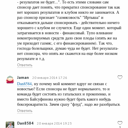
- результатов не будет...". То есть этими словами сам
спонсор дает понять, что прекратил спонсирование так как
нет хороших результатов и клубом никто не занимается. А
раз спонсор признает "газмясовость" "Иртыша" и
отказывается дальше спонсировать - действительно ничего
хорошего с клубом не случится. Еще один момент. который
затрагивается в новости - финансовый. Тупо вливание
неконтролируемых средств дало свои плоды (опять же на
ум приходит газмяс, с его финансированием). Так что,
господа болельщики, думаю чуда не будет. Нет результата-
нет спонсора, что опять же скажется на еще более низком
результате и т.д.
Ответить
Jaman
20 января 2014 17:26
Dan8584
, ну почему мой коммент вдруг не связан с
новостью? Если спонсора не будет нормального, то и
команда будет состоять из гатальских и прокопенко, и
вместо Байсуфинова нужно будет брать какого нибудь
боксерокаратиста. Зачем сразу "флуд", надо же разобраться.
Ответить
Dan8584
20 января 2014 19:23
1