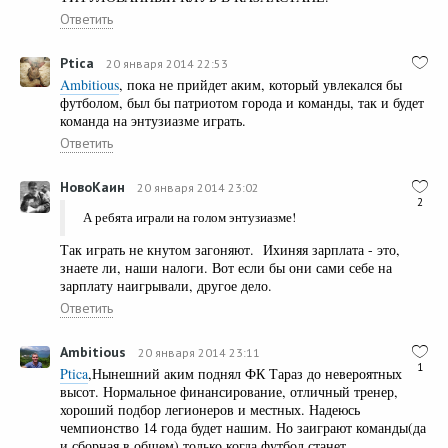
Ответить
Ptica
20 января 2014 22:53
Ambitious
, пока не прийдет аким, который увлекался бы
футболом, был бы патриотом города и команды, так и будет
команда на энтузиазме играть.
Ответить
НовоКаин
20 января 2014 23:02
2
А ребята играли на голом энтузиазме!
Так играть не кнутом загоняют. Ихиняя зарплата - это,
знаете ли, наши налоги. Вот если бы они сами себе на
зарплату наигрывали, другое дело.
Ответить
Ambitious
20 января 2014 23:11
1
Ptica
,Нынешний аким поднял ФК Тараз до невероятных
высот. Нормальное финансирование, отличный тренер,
хороший подбор легионеров и местных. Надеюсь
чемпионство 14 года будет нашим. Но заиграют команды(да
и сборная в общем) только когда футбол станет