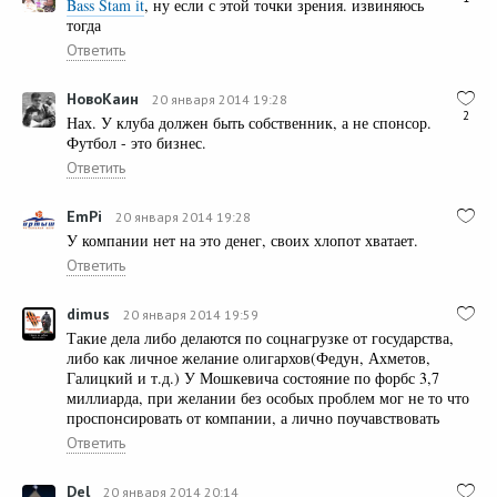
Bass Stam it
, ну если с этой точки зрения. извиняюсь
тогда
Ответить
НовоКаин
20 января 2014 19:28
2
Нах. У клуба должен быть собственник, а не спонсор.
Футбол - это бизнес.
Ответить
EmPi
20 января 2014 19:28
У компании нет на это денег, своих хлопот хватает.
Ответить
dimus
20 января 2014 19:59
Такие дела либо делаются по соцнагрузке от государства,
либо как личное желание олигархов(Федун, Ахметов,
Галицкий и т.д.) У Мошкевича состояние по форбс 3,7
миллиарда, при желании без особых проблем мог не то что
проспонсировать от компании, а лично поучавствовать
Ответить
Del
20 января 2014 20:14