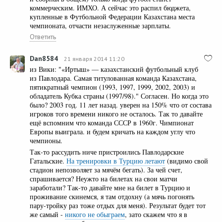
коммерческим. ИМХО. А сейчас это распил бюджета,
купленные в Футбольной Федерации Казахстана места
чемпионата, отчасти незаслуженные зарплаты.
Ответить
Dan8584
21 января 2014 11:20
из Вики: "«Иртыш» — казахстанский футбольный клуб
из Павлодара. Самая титулованная команда Казахстана,
пятикратный чемпион (1993, 1997, 1999, 2002, 2003) и
обладатель Кубка страны (1997/98)." Согласен. Но когда это
было? 2003 год. 11 лет назад. уверен на 150% что от состава
игроков того времени никого не осталось. Так то давайте
ещё вспомним что команда СССР в 1960г. Чимпионат
Европы выиграла. и будем кричать на каждом углу что
чемпионы.
Так-то рассудить ниче пристроились Павлодарские
Гатальские.
На тренировки в Турцию летают
(видимо свой
стадион непозволяет за мячём бегать). За чей счет,
спрашивается? Неужто на билетах на свои матчи
заработали? Так-то давайте мне на билет в Турцию и
проживание скинемся, я там отдохну (а мячь погонять
пару-тройку раз тоже отдых для меня). Результат будет тот
же самый -
никого не обыграем
, зато скажем что я в