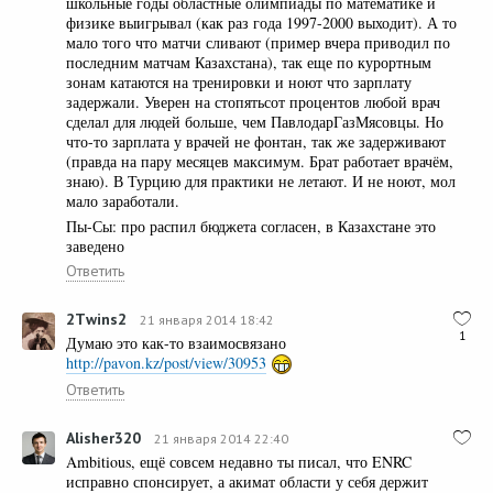
школьные годы областные олимпиады по математике и
физике выигрывал (как раз года 1997-2000 выходит). А то
мало того что матчи сливают (пример вчера приводил по
последним матчам Казахстана), так еще по курортным
зонам катаются на тренировки и ноют что зарплату
задержали. Уверен на стопятьсот процентов любой врач
сделал для людей больше, чем ПавлодарГазМясовцы. Но
что-то зарплата у врачей не фонтан, так же задерживают
(правда на пару месяцев максимум. Брат работает врачём,
знаю). В Турцию для практики не летают. И не ноют, мол
мало заработали.
Пы-Сы: про распил бюджета согласен, в Казахстане это
заведено
Ответить
2Тwins2
21 января 2014 18:42
1
Думаю это как-то взаимосвязано
http://pavon.kz/post/view/30953
Ответить
Alisher320
21 января 2014 22:40
Ambitious, ещё совсем недавно ты писал, что ENRC
исправно спонсирует, а акимат области у себя держит