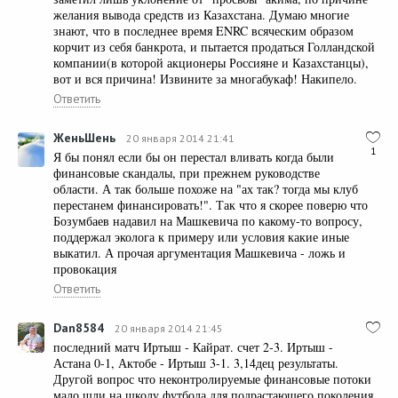
желания вывода средств из Казахстана. Думаю многие
знают, что в последнее время ENRC всяческим образом
корчит из себя банкрота, и пытается продаться Голландской
компании(в которой акционеры Россияне и Казахстанцы),
вот и вся причина! Извините за многабукаф! Накипело.
Ответить
ЖеньШень
20 января 2014 21:41
1
Я бы понял если бы он перестал вливать когда были
финансовые скандалы, при прежнем руководстве
области. А так больше похоже на "ах так? тогда мы клуб
перестанем финансировать!". Так что я скорее поверю что
Бозумбаев надавил на Машкевича по какому-то вопросу,
поддержал эколога к примеру или условия какие иные
выкатил. А прочая аргументация Машкевича - ложь и
провокация
Ответить
Dan8584
20 января 2014 21:45
последний матч Иртыш - Кайрат. счет 2-3. Иртыш -
Астана 0-1, Актобе - Иртыш 3-1. 3,14дец результаты.
Другой вопрос что неконтролируемые финансовые потоки
мало шли на школу футбола для подрастающего поколения