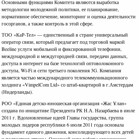
Основными функциями Комитета являются выработка
методологии молодежной политики, ее планирование,
нормативное обеспечение, мониторинг и оценка деятельности
госорганов, а также контроль в этой сфере.
ТОО «КаР-Тел» — единственный в стране универсальный
оператор связи, который предлагает под торговой маркой
Beeline услуги мобильной и фиксированной телефонии,
международной и междугородней связи, передачи данных,
доступа в интернет на базе технологий оптоволоконного
доступа, Wi-Fi и сети третьего поколения 3G. Компания
является частью международного телекоммуникационного
холдинга «VimpelCom Ltd» со штаб-квартирой в г.Амстердам
(Нидерланды).
РОО «Единая детско-юношеская организация «Жас Ұлан»
создана по иницитиве Президента РК Н.А. Назарбаева в июле
2011 г. Вдохновленные идеей Главы государства, группа
молодых лидеров республики 6 июля 2011 года основала
фундамент единого движения, консолидирующего всех детей
и подростков страны. Основной курс работы организации