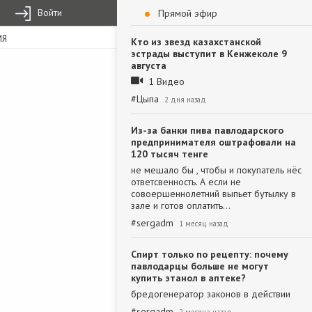
Войти
Прямой эфир
ИЯ
Кто из звезд казахстанской
эстрады выступит в Кенжеколе 9
августа
1 Видео
#
Цыпа
2 дня назад
Из-за банки пива павлодарского
предпринимателя оштрафовали на
120 тысяч тенге
не мешало бы , чтобы и покупатель нёс
ответсвенность. А если не
совоершеннолетний выпьет бутылку в
зале и готов оплатить…
#
sergadm
1 месяц назад
Спирт только по рецепту: почему
павлодарцы больше не могут
купить этанол в аптеке?
бредогенератор законов в действии
#
sergadm