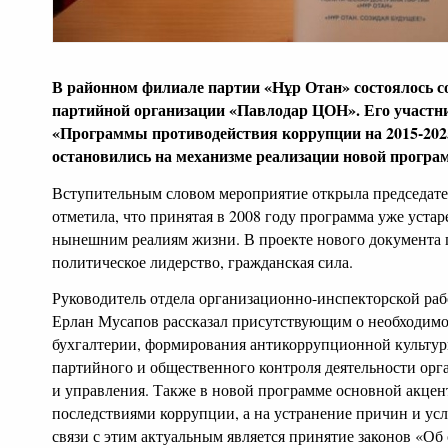
В районном филиале партии «Нұр Отан» состоялось с
партийной организации «Павлодар ЦОН». Его участни
«Программы противодействия коррупции на 2015-202
остановились на механизме реализации новой програ
Вступительным словом мероприятие открыла председате
отметила, что принятая в 2008 году программа уже устаре
нынешним реалиям жизни. В проекте нового документа п
политическое лидерство, гражданская сила.
Руководитель отдела организационно-инспекторской раб
Ерлан Мусапов рассказал присутствующим о необходимо
бухгалтерии, формирования антикоррупционной культур
партийного и общественного контроля деятельности орг
и управления. Также в новой программе основной акцент
последствиями коррупции, а на устранение причин и ус
связи с этим актуальным является принятие законов «Об