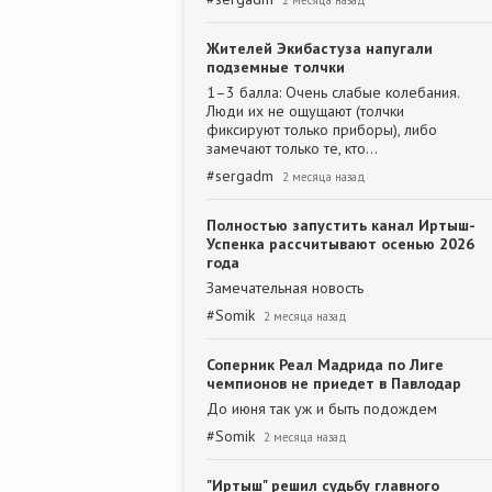
2 месяца назад
Жителей Экибастуза напугали
подземные толчки
1–3 балла: Очень слабые колебания.
Люди их не ощущают (толчки
фиксируют только приборы), либо
замечают только те, кто…
#
sergadm
2 месяца назад
Полностью запустить канал Иртыш-
Успенка рассчитывают осенью 2026
года
Замечательная новость
#
Somik
2 месяца назад
Соперник Реал Мадрида по Лиге
чемпионов не приедет в Павлодар
До июня так уж и быть подождем
#
Somik
2 месяца назад
"Иртыш" решил судьбу главного