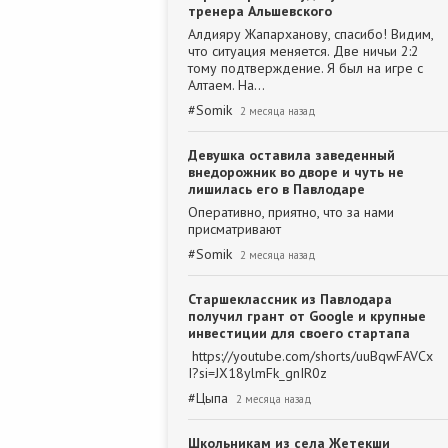
тренера Альшевского
Алдияру Жапарханову, спасибо! Видим,
что ситуация меняется. Две ничьи 2:2
тому подтверждение. Я был на игре с
Алтаем. На…
#
Somik
2 месяца назад
Девушка оставила заведенный
внедорожник во дворе и чуть не
лишилась его в Павлодаре
Оперативно, приятно, что за нами
присматривают
#
Somik
2 месяца назад
Старшеклассник из Павлодара
получил грант от Google и крупные
инвестиции для своего стартапа
https://youtube.com/shorts/uuBqwFAVCx
I?si=JX18ylmFk_gnIR0z
#
Цыпа
2 месяца назад
Школьникам из села Жетекши