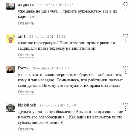
avgusta
28 ноября 2014 11:25
1
уже даже не удивляет.... трясите руководство- всё в их
карманах
Ответить
zmt
28 ноября 2014 12:26
1
а как же прокуратура? Помнится они прям с рвением
защищали права тех кому не заплатили зп.
Ответить
Гость
28 ноября 2014 12:30
1
у нас какая-то закономерность в обществе - добивать тех,
кому и так несладко. Сомневаюсь, что работники получат
свои деньги. Никому это не нужно, их права отстаивать
Ответить
kipishock
28 ноября 2014 12:49
2
Деньги ушли на освобождение Арына и на празднование
в честь его освобождения... Как один из вариантов чисто
субъективного мнения ))
Ответить