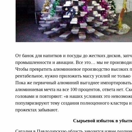
От банок для напитков и посуды до жестких дисков, зап
промышленности и авиации. Все это… мы не производи
Чтобы превратить алюминиевое производство высоких п
рентабельное, нужно приложить массу усилий не только б
Пока же первичный алюминий выгоднее импортировать. 
алюминиевая мечта на все 100 процентов, ответа нет. С
головами и повторяют: «в наших условиях это невозмож
популяризируют тему создания полноценного кластера и 
прожектах забывают.
Сырьевой избыток в убыт
Сегодня в Павлодарскую область завозится извне разли