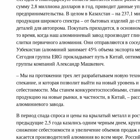
сумму 2,8 миллиона долларов в год, приводит данные у
предпринимательства. В целом в Казахстан – на 237,1 м
продукция широкого спектра – от бытовых изделий до с
деталей для автопрома. Покупать приходится, в основн
то время, когда наш алюминиевый завод производит гли
слитки первичного алюминия. Они отправляются в сосед
Узбекистан (алюминий занимает 45% объема экспорта ме
Сегодня группа ERG прокладывает путь в Китай, оптим
группы компаний Александр Машкевич.
– Мы на протяжении трех лет разрабатываем новую техн
спекание, и которая позволит выйти на новый уровень и 
себестоимости. Мы станем конкурентоспособными, стан
продукцию на новые рынки, в частности, в Китай, – расс
алюминиевого завода.
В период спада спроса и цены на крылатый металл и рост
предыдущие 2,5 года казались одним черным днем, кру
снижение себестоимости и увеличение объемов продаж 
касается производителей алюминия во всем мире. Россий