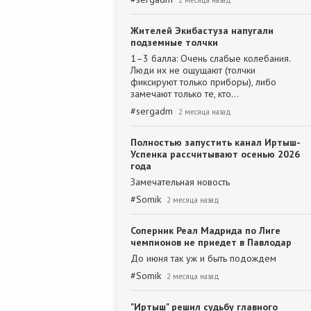
2 месяца назад
Жителей Экибастуза напугали
подземные толчки
1–3 балла: Очень слабые колебания.
Люди их не ощущают (толчки
фиксируют только приборы), либо
замечают только те, кто…
#
sergadm
2 месяца назад
Полностью запустить канал Иртыш-
Успенка рассчитывают осенью 2026
года
Замечательная новость
#
Somik
2 месяца назад
Соперник Реал Мадрида по Лиге
чемпионов не приедет в Павлодар
До июня так уж и быть подождем
#
Somik
2 месяца назад
"Иртыш" решил судьбу главного