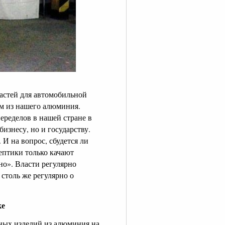
частей для автомобильной
м из нашего алюминия.
еределов в нашей стране в
изнесу, но и государству.
И на вопрос, сбудется ли
кептики только качают
но». Власти регулярно
столь же регулярно о
ке
чных изделий из алюминия на