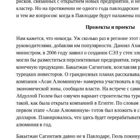
рисков, связанных с открытием новых предприятий, и н
кластер. Но на протяжении не одного года павлодарски
и тем же вопросом: когда в Павлодаре будут налажены 
Прожекты и проекты
Нам кажется, что никогда. Уж сколько раз в регионе это
руководителями, добавляя им популярности. Даниял Ахм
министром, в 2006 году заявил о создании СЭЗ у стен эле
могли бы разместиться перспективные предприятия, пе
конечную продукцию. Бакытжан Сагинтаев, возглавляя р
турецких инвесторов. О грандиозных планах рассказывал
компания «Асан Алюминиум» намерена участвовать в пр
экономической зоны, сообщали власти. На встрече с са
Абдуллой Гюлем был озвучен вариант строительства тур
такой, как была открыта компанией в Египте. По словам
первом этапе «Асан Алюминиум» готов был вложить в с
долларов. Планировалось, что здесь будет перерабатыват
алюминия в год.
Бакытжан Сагинтаев давно не в Павлодаре, Гюль покинул