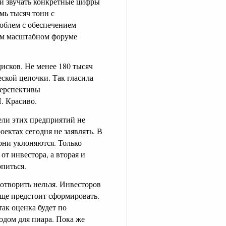
ли звучать конкретные цифры
мь тысяч тонн с
роблем с обеспечением
ом масштабном форуме
исков. Не менее 180 тысяч
еской цепочки. Так гласила
перспективы
. Красиво.
ели этих предприятий не
ектах сегодня не заявлять. В
они уклоняются. Только
от инвестора, а вторая и
питься.
отворить нельзя. Инвесторов
еще предстоит сформировать.
ак оценка будет по
одом для пиара. Пока же