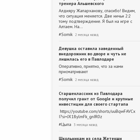
тренера Альшевского
Алдияру Жапарханову, спасибо! Видим,
что ситуация меняется. Две ничьи 2:2
тому подтверждение. Я был на игре с
Алтаем. На…
#
Somik
2 месяца назад
Девушка оставила заведенный
внедорожник во дворе и чуть не
лишилась его в Павлодаре
Оперативно, приятно, что за нами
присматривают
#
Somik
2 месяца назад
Старшеклассник из Павлодара
получил грант от Google и крупные
инвестиции для своего стартапа
https://youtube.com/shorts/uuBqwFAVCx
I?si=JX18ylmFk_gnIR0z
#
Цыпа
3 месяца назад
Школьникам из села Жетекши