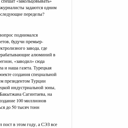
е спешат «закольцовывать»
е журналисты задаются одним
последующие переделы?
т вопрос поднимался
етов, будучи премьер-
ктролизного завода, где
рерабатывающие алюминий в
егион, «заводил» сюда
а и наша газета. Турецкая
оекте создания специальной
мим президентом Турции
ецкой индустриальной зоны,
 Бакытжана Сагинтаева, на
оздание 100 миллионов
ься до 50 тысяч тонн
 пост в этом году, а СЭЗ все