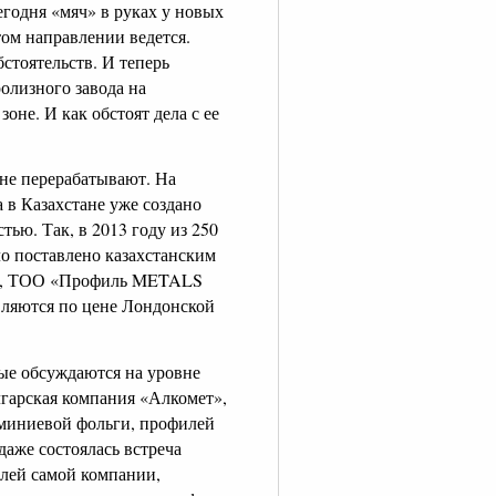
егодня «мяч» в руках у новых
том направлении ведется.
стоятельств. И теперь
олизного завода на
не. И как обстоят дела с ее
 не перерабатывают. На
в Казахстане уже создано
ью. Так, в 2013 году из 250
о поставлено казахстанским
л», ТОО «Профиль METALS
ляются по цене Лондонской
рые обсуждаются на уровне
лгарская компания «Алкомет»,
юминиевой фольги, профилей
даже состоялась встреча
елей самой компании,