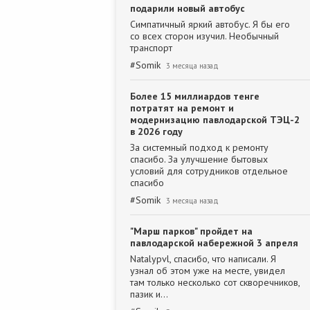
подарили новый автобус
Симпатичный яркий автобус. Я бы его
со всех сторон изучил. Необычный
транспорт
#
Somik
3 месяца назад
Более 15 миллиардов тенге
потратят на ремонт и
модернизацию павлодарской ТЭЦ-2
в 2026 году
За системный подход к ремонту
спасибо. За улучшение бытовых
условий для сотрудников отдельное
спасибо
#
Somik
3 месяца назад
"Марш парков" пройдет на
павлодарской набережной 3 апреля
Natalypvl, спасибо, что написали. Я
узнал об этом уже на месте, увидел
там только несколько сот скворечников,
пазик и…