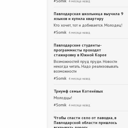
#
Somik
4 месяца назад
Павлодарская школьница выучила 9
языков и купила квартиру
Кто хочет, тот и добивается. Молодец!
#
Somik
4 месяца назад
Павлодарские студенты-
программисты проходят
стажировку в Южной Корее
Возможностей пруд пруди. Новости
некогда читать. Надо реализовывать
возможности
#
Somik
4 месяца назад
Триумф семьи Котенёвых
Молодцы!
#
Somik
4 месяца назад
Чтобы спасти село от паводка, в
Павлодарской области пришлось
вскрывать дорогу