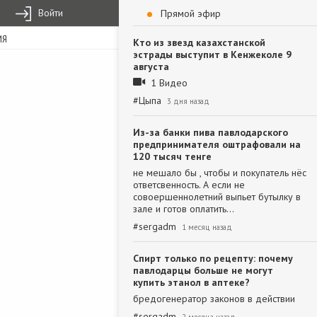
Войти
Прямой эфир
ИЯ
Кто из звезд казахстанской
эстрады выступит в Кенжеколе 9
августа
1 Видео
#
Цыпа
3 дня назад
Из-за банки пива павлодарского
предпринимателя оштрафовали на
120 тысяч тенге
не мешало бы , чтобы и покупатель нёс
ответсвенность. А если не
совоершеннолетний выпьет бутылку в
зале и готов оплатить…
#
sergadm
1 месяц назад
Спирт только по рецепту: почему
павлодарцы больше не могут
купить этанол в аптеке?
бредогенератор законов в действии
#
sergadm