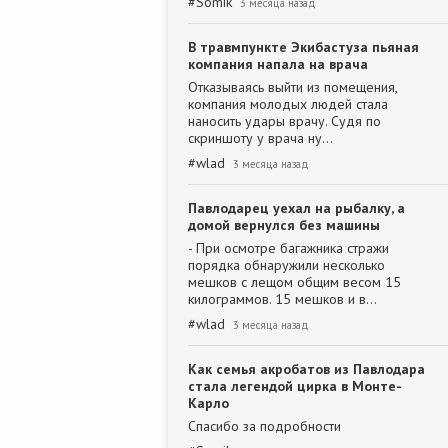
#
Somik
3 месяца назад
В травмпункте Экибастуза пьяная
компания напала на врача
Отказываясь выйти из помещения,
компания молодых людей стала
наносить удары врачу. Судя по
скриншоту у врача ну…
#
wlad
3 месяца назад
Павлодарец уехал на рыбалку, а
домой вернулся без машины
- При осмотре багажника стражи
порядка обнаружили несколько
мешков с лещом общим весом 15
килограммов. 15 мешков и в…
#
wlad
3 месяца назад
Как семья акробатов из Павлодара
стала легендой цирка в Монте-
Карло
Спасибо за подробности