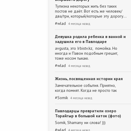
Тупизна некоторых жить без таких
постов не даёт. Вот есть же человек/
два/три, который/которые эту дорогу…
#
wlad
4 месяца назад
Девушка родила ребенка в ванной и
задушила его в Павлодаре
avgusta, это Irbistv.kz, помойка. Но
иногда и Павон подобным грешит,
тоже носом тыкаю.
#
wlad
4 месяца назад
Жизнь, посвященная истории края
Замечательное события. Приятно,
когда помнят. Когда не просто так
#
Somik
4 месяца назад
Павлодарцы превратили озеро
Торайгыр в большой каток (фото)
Somik, Shamanу ни слова! )))
#
wlad
4 месяца назад