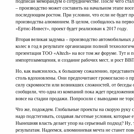
подписан меморандум о сотрудничестве. После чего ста
– производство может составить на начальном этапе восе
последующим ростом. При условии, что если не будет п
производства алюминием. В целом, сообщалось на перв
«Ертис-Инвест», проект будет реализован к 2017 году.
Вторая великая задумка – производство автомобильных д
колес в год в результате организации полной технологич
презентация ТОО «Altech» на все том же форуме. Тут и 
импортозамещения, и создание рабочих мест, и рост ВВП
Но, как выяснилось, к большому сожалению, представит
столь вдохновлены. Они предпочитают громогласно о про
силу скромности или возникших сложностей, от беседы 
сообщили, что одна из компаний пока ждет предложения 
вовсе на стадии продажи. Попросили с выводами не торо
Что же, подождем. Глобальные проекты на скорую руку с
надо подстегивать, создавая льготные условия, которые 
Нынешняя власть делает упор на серьезный подход? Ну, т
результатам. Надеемся, алюминиевая мечта не станет пов