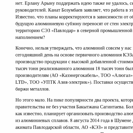
нет. Ерлану Арыну поддержать идею также не удалось, с
руководителей. Канат Бозумбаев заявляет, что работа в э
Известно, что планы корректируются в зависимости от об
будущую алюминиевую субзону переносят от стен электр
территорию СЭЗ «Павлодар» в северной промышленной зо
наполнением?
Конечно, нельзя утверждать, что алюминий совсем у нас
сегодняшний день на основе первичного алюминия КЭЗа 
производство продукции с высокой добавленной стоимост
тысяч тонн реализованного алюминия 18 тысяч тонн был
производителям (АО «Казэнергокабель», ТОО «Алюга
LTD», ТОО «УПТК Азия-электрик»). Поставки осуществ
биржи металлов.
Но этого мало. На пике популярности два проекта, кото
правительства не без участия Бакытжана Сагинтаева. Бо
как известно, планирует организовать производство ал
из алюминиевых сплавов. 8 августа 2014 года в Шумене 
акимата Павлодарской области, АО «КЭЗ» и представит