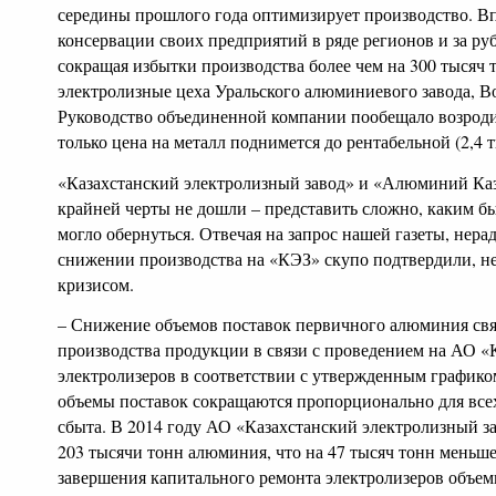
середины прошлого года оптимизирует производство. Вп
консервации своих предприятий в ряде регионов и за ру
сокращая избытки производства более чем на 300 тысяч т
электролизные цеха Уральского алюминиевого завода, Во
Руководство объединенной компании пообещало возродит
только цена на металл поднимется до рентабельной (2,4 т
«Казахстанский электролизный завод» и «Алюминий Каза
крайней черты не дошли – представить сложно, каким б
могло обернуться. Отвечая на запрос нашей газеты, не
снижении производства на «КЭЗ» скупо подтвердили, не 
кризисом.
– Снижение объемов поставок первичного алюминия свя
производства продукции в связи с проведением на АО «
электролизеров в соответствии с утвержденным графиком
объемы поставок сокращаются пропорционально для всех
сбыта. В 2014 году АО «Казахстанский электролизный з
203 тысячи тонн алюминия, что на 47 тысяч тонн меньше
завершения капитального ремонта электролизеров объем