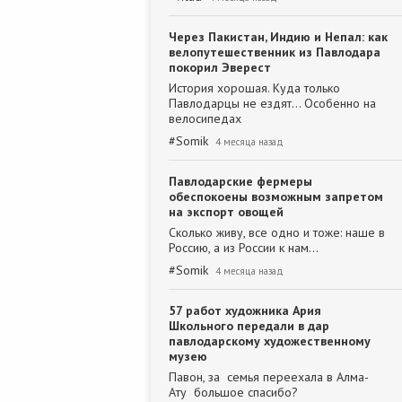
Через Пакистан, Индию и Непал: как
велопутешественник из Павлодара
покорил Эверест
История хорошая. Куда только
Павлодарцы не ездят... Особенно на
велосипедах
#
Somik
4 месяца назад
Павлодарские фермеры
обеспокоены возможным запретом
на экспорт овощей
Сколько живу, все одно и тоже: наше в
Россию, а из России к нам...
#
Somik
4 месяца назад
57 работ художника Ария
Школьного передали в дар
павлодарскому художественному
музею
Павон, за семья переехала в Алма-
Ату большое спасибо?