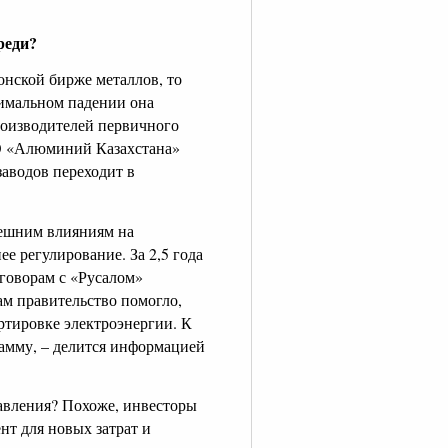
реди?
онской бирже металлов, то
симальном падении она
роизводителей первичного
АО «Алюминий Казахстана»
заводов переходит в
нешним влияниям на
е регулирование. За 2,5 года
еговорам с «Русалом»
ам правительство помогло,
ортировке электроэнергии. К
амму, – делится информацией
авления? Похоже, инвесторы
нт для новых затрат и