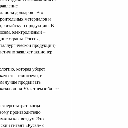
правление
иллиона долларов! Это
троительных материалов и
ом, китайскую продукцию. В
нозем, электролизный –
ние страны. Россия,
таллургической продукции).
истично заявляет акционер
ологию, которая уберет
качества глинозема, и
ем лучше продвигать
казал он на 50-летнем юбилее
 энергозатрат, когда
пному производителю
нужны как воздух. Это
ский гигант «Русал» с