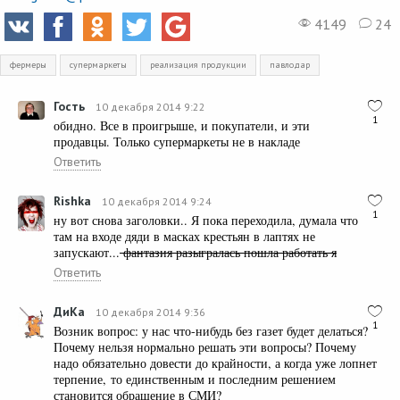
4149
24
фермеры
супермаркеты
реализация продукции
павлодар
Гость
10 декабря 2014 9:22
1
обидно. Все в проигрыше, и покупатели, и эти
продавцы. Только супермаркеты не в накладе
Ответить
Rishka
10 декабря 2014 9:24
1
ну вот снова заголовки.. Я пока переходила, думала что
там на входе дяди в масках крестьян в лаптях не
запускают...
фантазия разыгралась пошла работать я
Ответить
ДиКа
10 декабря 2014 9:36
1
Возник вопрос: у нас что-нибудь без газет будет делаться?
Почему нельзя нормально решать эти вопросы? Почему
надо обязательно довести до крайности, а когда уже лопнет
терпение, то единственным и последним решением
становится обращение в СМИ?