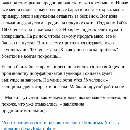
ряды на этом рынке предоставлялись только крестьянам. Иначе
все места снова займут базарные барыги, из-за которых мы, к
примеру, мясо вынуждены отдавать за бесценок. Вот взял
сельчанин, допустим, кредит на покупку скота. Отдал по 1400-
1600 тенге за кг в живом весе. Но время идёт, кредит нужно
возвращать. На рынок, чтобы самому продать мясо, его и
близко не пустят. В итоге ему приходится отдавать мясо
скупщику по 700 тенге за кг. Какая у него тогда прибыль?
Убытки не всегда покроешь…
Если в ближайшее время ничего не изменится, то свой цех по
производству полуфабрикатов Гульнара Токпаева будет
вынуждена закрыть. На улице останутся 38 человек –
женщины, для которых в посёлке Майкаин другой работы нет.
– Мы вот тут сами, как можем, крылышками машем-машем, но,
похоже, что уже отмахались, – заключила
предпринимательница.
Мы отправим новости на ваш телефон. Подписывайтесь в
Telegram @pavlodaronline