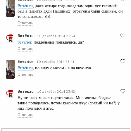
Витёк.ru
, даже четыре года назад там один лук галимый
был в (мантах дяди Пашиных) отрыгоны были смачные, ой
то есть изжога ))))
Ответить
Витёк.ru
10 декабря 2014 23:34
Sevarior
, поддельные попадались, да?
Ответить
Sevarior
10 декабря 2014 23:41
Витёк.ru
, по виду с мясом - а на вкус лук
Ответить
Витёк.ru
10 декабря 2014 23:42
Ну незнаю, может партия такая. Мне мясные бодрые
такие попадались, потом какой-то вкус (соевый чи не?) у
них появился и атас.
Ответить