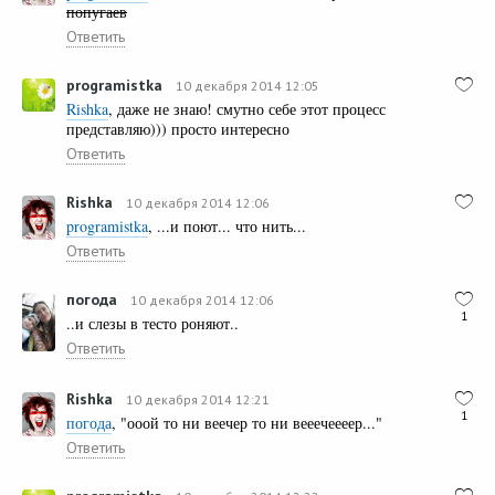
попугаев
Ответить
programistka
10 декабря 2014 12:05
Rishka
, даже не знаю! смутно себе этот процесс
представляю))) просто интересно
Ответить
Rishka
10 декабря 2014 12:06
programistka
, ...и поют... что нить...
Ответить
погода
10 декабря 2014 12:06
1
..и слезы в тесто роняют..
Ответить
Rishka
10 декабря 2014 12:21
1
погода
, "ооой то ни веечер то ни вееечеееер..."
Ответить