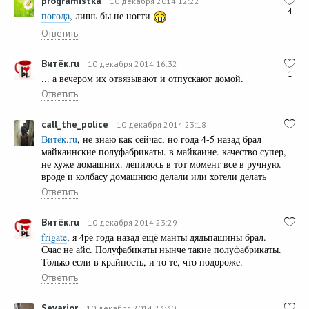
programistka
10 декабря 2014 12:22
4
погода
, лишь бы не ногти
Ответить
Витёк.ru
10 декабря 2014 16:32
1
... а вечером их отвязывают и отпускают домой.
Ответить
call_the_police
10 декабря 2014 23:18
Витёк.ru
, не знаю как сейчас, но года 4-5 назад брал
майкаинские полуфабрикаты. в майкаине. качество супер,
не хуже домашних. лепилось в тот момент все в ручную.
вроде и колбасу домашнюю делали или хотели делать
Ответить
Витёк.ru
10 декабря 2014 23:29
frigate
, я 4ре года назад ещё манты дядьпашины брал.
Счас не айс. Полуфабикаты нынче такие полуфабрикаты.
Только если в крайность, и то те, что подороже.
Ответить
Sevarior
10 декабря 2014 23:30