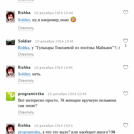
Rishka
10 декабря 2014 10:44
Soldier
, ну,я например,знаю
Ответить
Soldier
10 декабря 2014 10:45
1
Rishka
, у "Гульнары Токпаевой из посёлка Майкаин"?;-)
Ответить
Rishka
10 декабря 2014 10:45
Soldier
, неть.
Ответить
programistka
10 декабря 2014 10:49
Вот интересно просто, 38 женщин вручную пельмени
там лепят?
Ответить
Rishka
10 декабря 2014 10:51
programistka
, а что это мало? или наоборот,много?
38