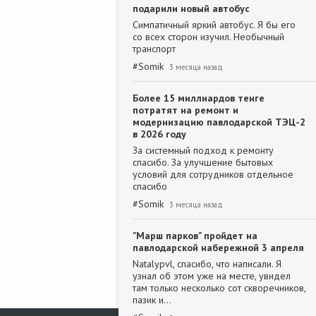
подарили новый автобус
Симпатичный яркий автобус. Я бы его
со всех сторон изучил. Необычный
транспорт
#
Somik
3 месяца назад
Более 15 миллиардов тенге
потратят на ремонт и
модернизацию павлодарской ТЭЦ-2
в 2026 году
За системный подход к ремонту
спасибо. За улучшение бытовых
условий для сотрудников отдельное
спасибо
#
Somik
3 месяца назад
"Марш парков" пройдет на
павлодарской набережной 3 апреля
Natalypvl, спасибо, что написали. Я
узнал об этом уже на месте, увидел
там только несколько сот скворечников,
пазик и…