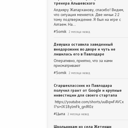
тренера Альшевского
Алдияру Жапарханову, спасибо! Видим,
что ситуация меняется. Две ничьи 2:2
тому подтверждение. Я был на игре с
Алтаем. На…
#
Somik
2 месяца назад
Девушка оставила заведенный
внедорожник во дворе и чуть не
лишилась его в Павлодаре
Оперативно, приятно, что за нами
присматривают
#
Somik
2 месяца назад
Старшеклассник из Павлодара
получил грант от Google и крупные
инвестиции для своего стартапа
https://youtube.com/shorts/uuBqwFAVCx
I?si=JX18ylmFk_gnIR0z
#
Цыпа
2 месяца назад
Школьникам из села Жетекши