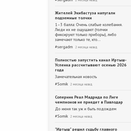
2 месяца назад
Жителей Экибастуза напугали
подземные толчки
1–3 балла: Очень слабые колебания.
Люди их не ощущают (толчки
фиксируют только приборы), либо
замечают только те, кто…
#
sergadm
2 месяца назад
Полностью запустить канал Иртыш-
Успенка рассчитывают осенью 2026
года
Замечательная новость
#
Somik
2 месяца назад
Соперник Реал Мадрида по Лиге
чемпионов не приедет в Павлодар
До июня так уж и быть подождем
#
Somik
2 месяца назад
"Иртыш" решил судьбу главного