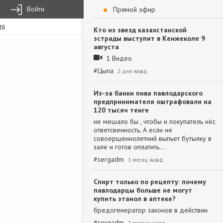
Войти
Прямой эфир
ИЯ
Кто из звезд казахстанской
эстрады выступит в Кенжеколе 9
августа
1 Видео
#
Цыпа
2 дня назад
Из-за банки пива павлодарского
предпринимателя оштрафовали на
120 тысяч тенге
не мешало бы , чтобы и покупатель нёс
ответсвенность. А если не
совоершеннолетний выпьет бутылку в
зале и готов оплатить…
#
sergadm
1 месяц назад
Спирт только по рецепту: почему
павлодарцы больше не могут
купить этанол в аптеке?
бредогенератор законов в действии
#
sergadm