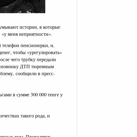
умывают истории, в которые
, «у меня неприятности».
 телефон пенсионерки, и,
денег, чтобы «урегулировать»
осле чего трубку передали
 виновнику ДТП тюремным
облему, сообщили в пресс-
ами в сумме 300 000 тенге у
ествах такого рода, и
овные дела. Проводятся