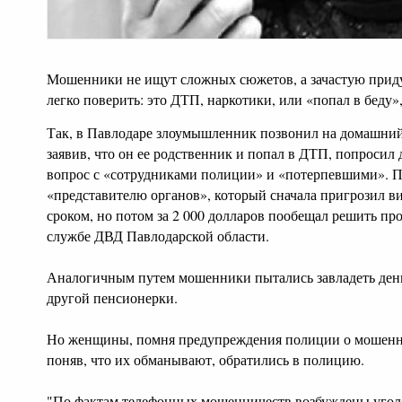
Мошенники не ищут сложных сюжетов, а зачастую прид
легко поверить: это ДТП, наркотики, или «попал в беду»
Так, в Павлодаре злоумышленник позвонил на домашний
заявив, что он ее родственник и попал в ДТП, попросил 
вопрос с «сотрудниками полиции» и «потерпевшими». П
«представителю органов», который сначала пригрозил
сроком, но потом за 2 000 долларов пообещал решить пр
службе ДВД Павлодарской области.
Аналогичным путем мошенники пытались завладеть деньг
другой пенсионерки.
Но женщины, помня предупреждения полиции о мошеннич
поняв, что их обманывают, обратились в полицию.
"По фактам телефонных мошенничеств возбуждены угол