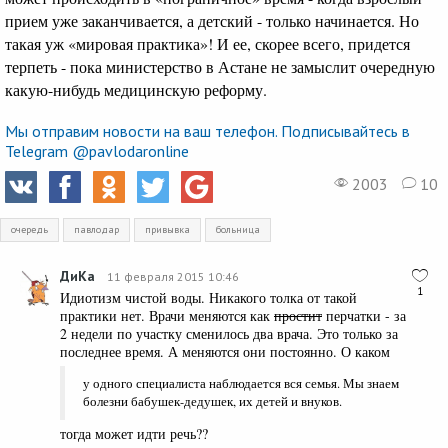
прием уже заканчивается, а детский - только начинается. Но
такая уж «мировая практика»! И ее, скорее всего, придется
терпеть - пока министерство в Астане не замыслит очередную
какую-нибудь медицинскую реформу.
Мы отправим новости на ваш телефон. Подписывайтесь в
Telegram @pavlodaronline
2003
10
очередь
павлодар
привывка
больница
ДиКа
11 февраля 2015 10:46
1
Идиотизм чистой воды. Никакого толка от такой
практики нет. Врачи меняются как
простит
перчатки - за
2 недели по участку сменилось два врача. Это только за
последнее время. А меняются они постоянно. О каком
у одного специалиста наблюдается вся семья. Мы знаем
болезни бабушек-дедушек, их детей и внуков.
тогда может идти речь??