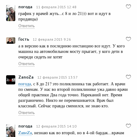
погода
11 февраля 2015 12:48
график у врачей жуть...с 8 и ло 21))) вот и идут в
продавцы)
Ответить
Гость
12 февраля 2015 9:26
а в версию как в последнюю инстанцию все идут. У кого
машина на автомобильном мосту прыгает, у кого дети в
очереди сидеть не хотят
Ответить
ZanoZa
12 февраля 2015 13:57
погода
, с 8 до 21? это поликлиника так работает. А врачи
по сменам. У нас во второй поликлинике ужа давно врачи
общей практики Два года точно. Нареканий нет. Время
разграничено. Никто не перемешивается. Врач был
классный. Сейчас правда сменился, не знаю кто.
Ответить
погода
12 февраля 2015 14:10
ZanoZa
, незнаю как во второй, но в 4-ой бардак...врачам