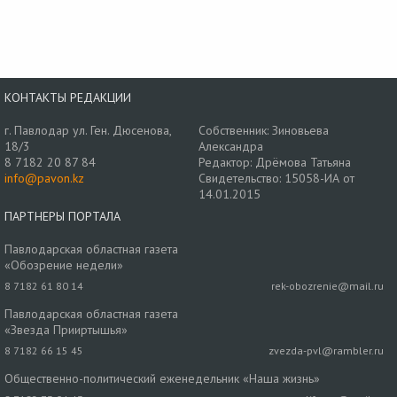
КОНТАКТЫ РЕДАКЦИИ
г. Павлодар ул. Ген. Дюсенова,
Собственник: Зиновьева
18/3
Александра
8 7182 20 87 84
Редактор: Дрёмова Татьяна
info@pavon.kz
Свидетельство: 15058-ИА от
14.01.2015
ПАРТНЕРЫ ПОРТАЛА
Павлодарская областная газета
«Обозрение недели»
8 7182 61 80 14
rek-obozrenie@mail.ru
Павлодарская областная газета
«Звезда Прииртышья»
8 7182 66 15 45
zvezda-pvl@rambler.ru
Общественно-политический еженедельник «Наша жизнь»