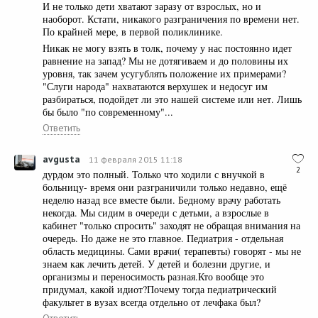
И не только дети хватают заразу от взрослых, но и
наоборот. Кстати, никакого разграничения по времени нет.
По крайней мере, в первой поликлинике.
Никак не могу взять в толк, почему у нас постоянно идет
равнение на запад? Мы не дотягиваем и до половины их
уровня, так зачем усугублять положение их примерами?
"Слуги народа" нахватаются верхушек и недосуг им
разбираться, подойдет ли это нашей системе или нет. Лишь
бы было "по современному"...
Ответить
avgusta
11 февраля 2015 11:18
2
дурдом это полный. Только что ходили с внучкой в
больницу- время они разграничили только недавно, ещё
неделю назад все вместе были. Бедному врачу работать
некогда. Мы сидим в очереди с детьми, а взрослые в
кабинет "только спросить" заходят не обращая внимания на
очередь. Но даже не это главное. Педиатрия - отдельная
область медицины. Сами врачи( терапевты) говорят - мы не
знаем как лечить детей. У детей и болезни другие, и
организмы и переносимость разная.Кто вообще это
придумал, какой идиот?Почему тогда педиатрический
факультет в вузах всегда отдельно от лечфака был?
Ответить