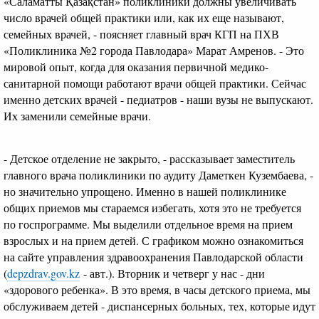
«Саламатты Қазақстан» поликлиники должны увеличивать
число врачей общей практики или, как их еще называют,
семейных врачей, - поясняет главный врач КГП на ПХВ
«Поликлиника №2 города Павлодара» Марат Амренов. - Это
мировой опыт, когда для оказания первичной медико-
санитарной помощи работают врачи общей практики. Сейчас
именно детских врачей - педиатров - наши вузы не выпускают.
Их заменили семейные врачи.
- Детское отделение не закрыто, - рассказывает заместитель
главного врача поликлиники по аудиту Даметкен Кузембаева, -
но значительно упрощено. Именно в нашей поликлинике
общих приемов мы стараемся избегать, хотя это не требуется
по госпрограмме. Мы выделили отдельное время на прием
взрослых и на прием детей. С графиком можно ознакомиться
на сайте управления здравоохранения Павлодарской области
(
depzdrav.gov.kz
- авт.). Вторник и четверг у нас - дни
«здорового ребенка». В это время, в часы детского приема, мы
обслуживаем детей - диспансерных больных, тех, которые идут