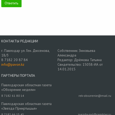
КОНТАКТЫ РЕДАКЦИИ
г. Павлодар ул. Ген. Дюсенова,
Собственник: Зиновьева
18/3
Александра
8 7182 20 87 84
Редактор: Дрёмова Татьяна
info@pavon.kz
Свидетельство: 15058-ИА от
14.01.2015
ПАРТНЕРЫ ПОРТАЛА
Павлодарская областная газета
«Обозрение недели»
8 7182 61 80 14
rek-obozrenie@mail.ru
Павлодарская областная газета
«Звезда Прииртышья»
8 7182 66 15 45
zvezda-pvl@rambler.ru