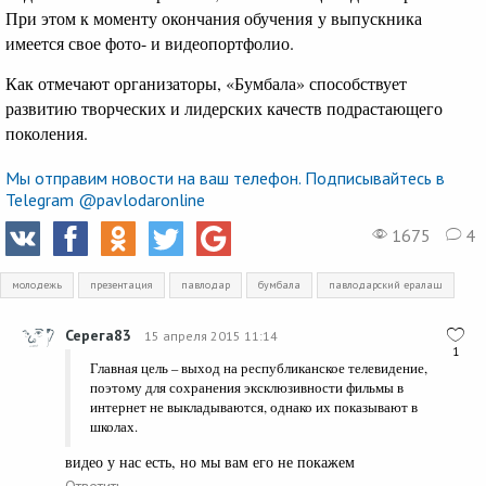
При этом к моменту окончания обучения у выпускника
имеется свое фото- и видеопортфолио.
Как отмечают организаторы, «Бумбала» способствует
развитию творческих и лидерских качеств подрастающего
поколения.
Мы отправим новости на ваш телефон. Подписывайтесь в
Telegram @pavlodaronline
1675
4
молодежь
презентация
павлодар
бумбала
павлодарский ералаш
Серега83
15 апреля 2015 11:14
1
Главная цель – выход на республиканское телевидение,
поэтому для сохранения эксклюзивности фильмы в
интернет не выкладываются, однако их показывают в
школах.
видео у нас есть, но мы вам его не покажем
Ответить