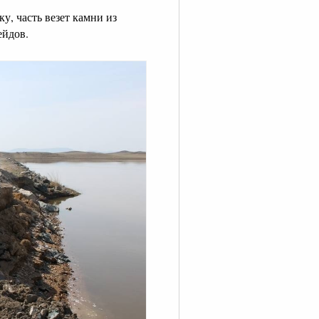
у, часть везет камни из
ейдов.