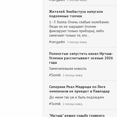
2 месяца назад
Жителей Экибастуза напугали
подземные толчки
1–3 балла: Очень слабые колебания.
Люди их не ощущают (толчки
фиксируют только приборы), либо
замечают только те, кто…
#
sergadm
2 месяца назад
Полностью запустить канал Иртыш-
Успенка рассчитывают осенью 2026
года
Замечательная новость
#
Somik
2 месяца назад
Соперник Реал Мадрида по Лиге
чемпионов не приедет в Павлодар
До июня так уж и быть подождем
#
Somik
2 месяца назад
"Иртыш" решил судьбу главного