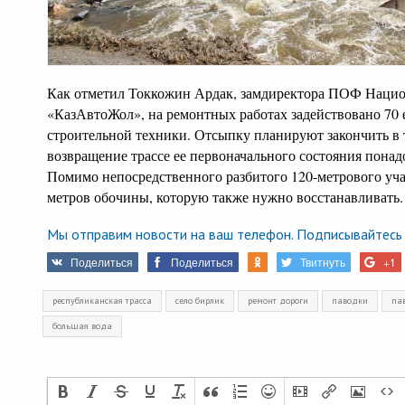
Как отметил Токкожин Ардак, замдиректора ПОФ Наци
«КазАвтоЖол», на ремонтных работах задействовано 70
строительной техники. Отсыпку планируют закончить в 
возвращение трассе ее первоначального состояния понад
Помимо непосредственного разбитого 120-метрового уча
метров обочины, которую также нужно восстанавливать.
Мы отправим новости на ваш телефон. Подписывайтесь 
Поделиться
Поделиться
Твитнуть
+1
республиканская трасса
село бирлик
ремонт дороги
паводки
па
большая вода