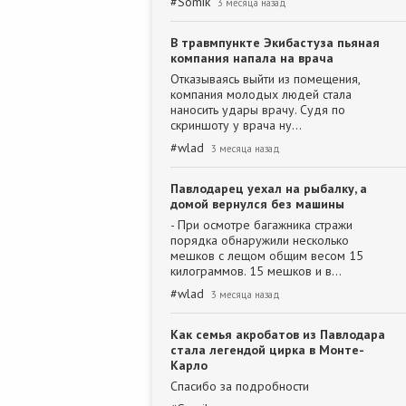
#
Somik
3 месяца назад
В травмпункте Экибастуза пьяная
компания напала на врача
Отказываясь выйти из помещения,
компания молодых людей стала
наносить удары врачу. Судя по
скриншоту у врача ну…
#
wlad
3 месяца назад
Павлодарец уехал на рыбалку, а
домой вернулся без машины
- При осмотре багажника стражи
порядка обнаружили несколько
мешков с лещом общим весом 15
килограммов. 15 мешков и в…
#
wlad
3 месяца назад
Как семья акробатов из Павлодара
стала легендой цирка в Монте-
Карло
Спасибо за подробности