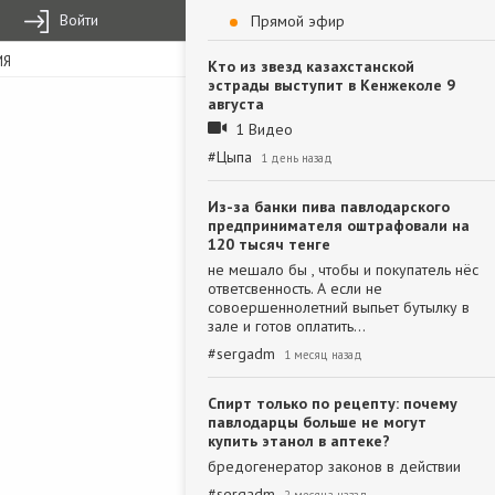
Войти
Прямой эфир
ИЯ
Кто из звезд казахстанской
эстрады выступит в Кенжеколе 9
августа
1 Видео
#
Цыпа
1 день назад
Из-за банки пива павлодарского
предпринимателя оштрафовали на
120 тысяч тенге
не мешало бы , чтобы и покупатель нёс
ответсвенность. А если не
совоершеннолетний выпьет бутылку в
зале и готов оплатить…
#
sergadm
1 месяц назад
Спирт только по рецепту: почему
павлодарцы больше не могут
купить этанол в аптеке?
бредогенератор законов в действии
#
sergadm