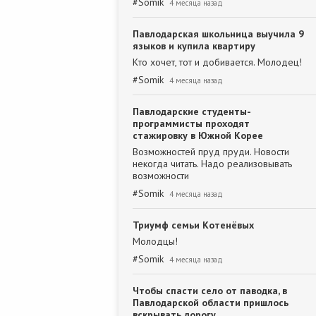
#
Somik
4 месяца назад
Павлодарская школьница выучила 9
языков и купила квартиру
Кто хочет, тот и добивается. Молодец!
#
Somik
4 месяца назад
Павлодарские студенты-
программисты проходят
стажировку в Южной Корее
Возможностей пруд пруди. Новости
некогда читать. Надо реализовывать
возможности
#
Somik
4 месяца назад
Триумф семьи Котенёвых
Молодцы!
#
Somik
4 месяца назад
Чтобы спасти село от паводка, в
Павлодарской области пришлось
вскрывать дорогу