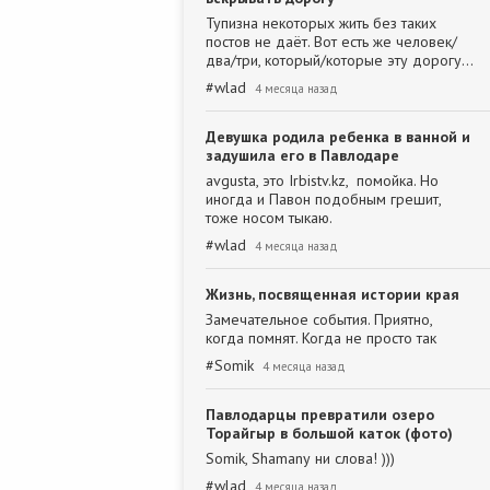
Тупизна некоторых жить без таких
постов не даёт. Вот есть же человек/
два/три, который/которые эту дорогу…
#
wlad
4 месяца назад
Девушка родила ребенка в ванной и
задушила его в Павлодаре
avgusta, это Irbistv.kz, помойка. Но
иногда и Павон подобным грешит,
тоже носом тыкаю.
#
wlad
4 месяца назад
Жизнь, посвященная истории края
Замечательное события. Приятно,
когда помнят. Когда не просто так
#
Somik
4 месяца назад
Павлодарцы превратили озеро
Торайгыр в большой каток (фото)
Somik, Shamanу ни слова! )))
#
wlad
4 месяца назад