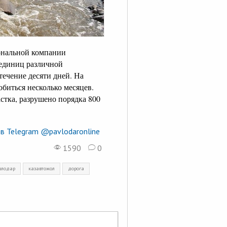
ональной компании
 единиц различной
течение десяти дней. На
обиться несколько месяцев.
стка, разрушено порядка 800
в Telegram @pavlodaronline
1590
0
влодар
казавтожол
дорога