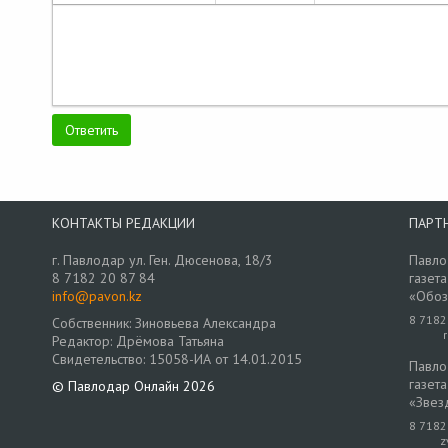
КОНТАКТЫ РЕДАКЦИИ
ПАРТ
г. Павлодар ул. Ген. Дюсенова, 18/3
Павло
8 7182 20 87 84
газета
info@pavon.kz
«Обоз
8 7182
Собственник: Зиновьева Александра
Редактор: Дрёмова Татьяна
Свидетельство: 15058-ИА от 14.01.2015
Павло
газета
© Павлодар Онлайн 2026
«Звез
8 7182
z