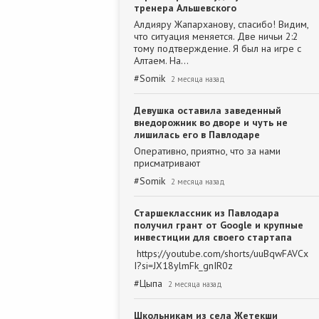
тренера Альшевского
Алдияру Жапарханову, спасибо! Видим,
что ситуация меняется. Две ничьи 2:2
тому подтверждение. Я был на игре с
Алтаем. На…
#
Somik
2 месяца назад
Девушка оставила заведенный
внедорожник во дворе и чуть не
лишилась его в Павлодаре
Оперативно, приятно, что за нами
присматривают
#
Somik
2 месяца назад
Старшеклассник из Павлодара
получил грант от Google и крупные
инвестиции для своего стартапа
https://youtube.com/shorts/uuBqwFAVCx
I?si=JX18ylmFk_gnIR0z
#
Цыпа
2 месяца назад
Школьникам из села Жетекши