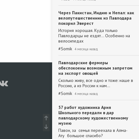
Через Пакистан, Индию и Непал: как
велопутешественник из Павлодара
покорил Эверест
История хорошая. Куда только
Павлодарцы не ездят... Особенно на
велосипедах
#
Somik
4 месяца назад
Павлодарские фермеры
обеспокоены возможным запретом
на экспорт овощей
Сколько живу, все одно и тоже: наше в
Россию, а из России к нам...
#
Somik
4 месяца назад
57 работ художника Ария
Школьного передали в дар
павлодарскому художественному
музею
Павон, за семья переехала в Алма-
Ату большое спасибо?