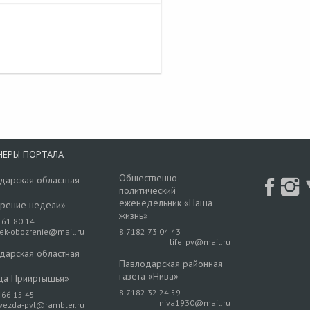
НЕРЫ ПОРТАЛА
Общественно-
дарская областная
политический
еженедельник «Наша
рение недели»
жизнь»
 61 80 14
rek-obozrenie@mail.ru
8 7182 73 04 43
life_pv@mail.ru
дарская областная
Павлодарская районная
газета «Нива»
да Прииртышья»
8 7182 32 24 59
 66 15 45
niva1930@mail.ru
vezda-pvl@rambler.ru