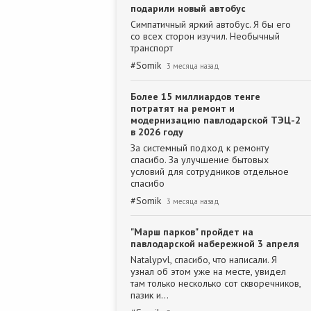
подарили новый автобус
Симпатичный яркий автобус. Я бы его
со всех сторон изучил. Необычный
транспорт
#
Somik
3 месяца назад
Более 15 миллиардов тенге
потратят на ремонт и
модернизацию павлодарской ТЭЦ-2
в 2026 году
За системный подход к ремонту
спасибо. За улучшение бытовых
условий для сотрудников отдельное
спасибо
#
Somik
3 месяца назад
"Марш парков" пройдет на
павлодарской набережной 3 апреля
Natalypvl, спасибо, что написали. Я
узнал об этом уже на месте, увидел
там только несколько сот скворечников,
пазик и…