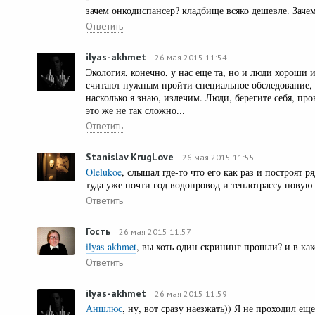
зачем онкодиспансер? кладбище всяко дешевле. Заче
Ответить
ilyas-akhmet
26 мая 2015 11:54
Экология, конечно, у нас еще та, но и люди хороши 
считают нужным пройти специальное обследование, а
насколько я знаю, излечим. Люди, берегите себя, пров
это же не так сложно...
Ответить
Stanislav KrugLove
26 мая 2015 11:55
Olelukoe
, слышал где-то что его как раз и построят 
туда уже почти год водопровод и теплотрассу новую 
Ответить
Гость
26 мая 2015 11:57
ilyas-akhmet
, вы хоть один скрининг прошли? и в ка
Ответить
ilyas-akhmet
26 мая 2015 11:59
Аншлюс
, ну, вот сразу наезжать)) Я не проходил е