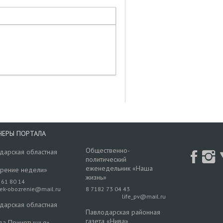
НЕРЫ ПОРТАЛА
Общественно-
дарская областная
политический
еженедельник «Наша
рение недели»
жизнь»
 61 80 14
rek-obozrenie@mail.ru
8 7182 73 04 43
life_pv@mail.ru
дарская областная
Павлодарская районная
газета «Нива»
да Прииртышья»