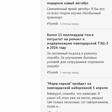
подарили новый автобус
Симпатичный яркий автобус. Я бы его
со всех сторон изучил. Необычный
транспорт
#
Somik
3 месяца назад
Более 15 миллиардов тенге
потратят на ремонт и
модернизацию павлодарской ТЭЦ-2
в 2026 году
За системный подход к ремонту
спасибо. За улучшение бытовых
условий для сотрудников отдельное
спасибо
#
Somik
3 месяца назад
"Марш парков" пройдет на
павлодарской набережной 3 апреля
Natalypvl, спасибо, что написали. Я
узнал об этом уже на месте, увидел
там только несколько сот скворечников,
пазик и…