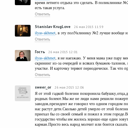
время летнего отдыха это сделать. В поликлинике №2
есть такая услуга.
Ответить
Stanislav KrugLove
26 мая 2015 11:59
ilyas-akhmet
, в эту полУклинику №2 лучше вообще н
Ответить
Гость
26 мая 2015 12:01
ilyas-akhmet
, я не наезжаю. У меня мама уже пару м
скрининг из-за очередей и всяких бумажек-талонов, 
участке. И карточку теряют периодически. Так что пр
Ответить
sweer_or
26 мая 2015 12:06
Я от этой гадкой болезни похоронила бабушку,отца,
родных болеют.Мы же не люди нами решили пожертв
заводов,президент же говорил что одним городом по
нас растут дети.Сколько детей умерло от этой болезн
приехал бы со своей семьей и пожил в этом городе.Вс
государство чтобы им жилось хорошо еще один зову
карман.Просто весь народ молчит или боится сказать