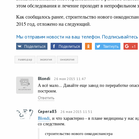
этом обследования и лечение проходят в непрофильном 
Как сообщалось ранее, строительство нового онкодиспан
2015 год, отложено на следующий.
Мы отправим новости на ваш телефон. Подписывайтесь 
Поделиться
Поделиться
Твитнуть
+1
павлодар
экология
онкология
Blondi
26 мая 2015 11:47
А всё мало... Давайте еще завод по переработке опас
построим.
Ответить
Серега83
26 мая 2015 11:51
Blondi
, и что характерно - в плане медицины у нас и
со следствием.
строительство нового онкодиспансера