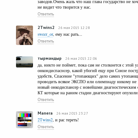
заводов.Очень жаль что наш глава государство не хоч
не видит что творится у нас.
Ответить
2Тwins2
26 мая 2015 12:28
sweer_or
, ему нас рать...
Ответить
тырмандыр
26 мая 2015 22:06
да, никто не поймет, пока сам не столкнется с этой
онкондиспаснсер, какой убогий ещу при Союзе пост
удобств, Спасение "утопающих" дело самих утопающ
проводить всякое ЭКСПО или олимпиаду никому не
новый онкодиспансер с новейшми диагностическим 
КТ которые на раним стадии диагностируют опухоли
Ответить
Manera
26 мая 2015 23:27
2Тwins2
, и рас тереть!
Ответить