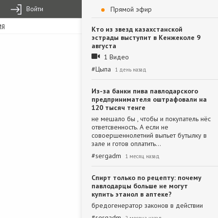
Войти
Прямой эфир
ИЯ
Кто из звезд казахстанской
эстрады выступит в Кенжеколе 9
августа
1 Видео
#
Цыпа
1 день назад
Из-за банки пива павлодарского
предпринимателя оштрафовали на
120 тысяч тенге
не мешало бы , чтобы и покупатель нёс
ответсвенность. А если не
совоершеннолетний выпьет бутылку в
зале и готов оплатить…
#
sergadm
1 месяц назад
Спирт только по рецепту: почему
павлодарцы больше не могут
купить этанол в аптеке?
бредогенератор законов в действии
#
sergadm