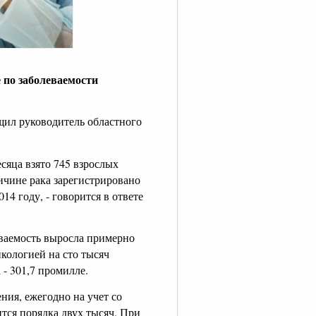
 по заболеваемости
щил руководитель областного
есяца взято 745 взрослых
ричине рака зарегистрировано
14 году, - говорится в ответе
еваемость выросла примерно
нкологией на сто тысяч
 - 301,7 промилле.
ия, ежегодно на учет со
тся порядка двух тысяч. При