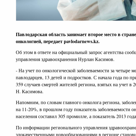
Павлодарская область занимает второе место в стране
онкологией, передает pavlodarnews.kz.
Об этом в ответе на официальный запрос агентства сооб
управления здравоохранения Нурлан Касимов.
- На учет по онкологической заболеваемости за четыре м
павлодарцев, 13 детей и подростков. С начала года по п
359 случаев смертей жителей региона, взятых на учет в 20
Н. Касимова.
Напомним, по словам главного онколога региона, забол
на 11-20%, в прошлом году показатель заболеваемости о
населения составил 305 промилле, а показатель 2013 года
По информации регионального управления здравоохранен
злокачественными новообразованиями в регионе станови