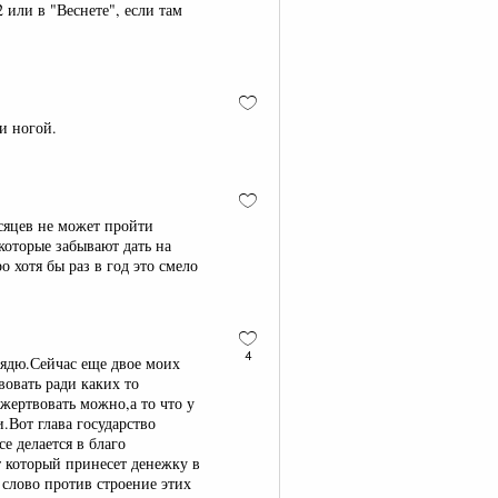
 или в "Веснете", если там
и ногой.
есяцев не может пройти
которые забывают дать на
о хотя бы раз в год это смело
4
дядю.Сейчас еще двое моих
овать ради каких то
жертвовать можно,а то что у
и.Вот глава государство
е делается в благо
т который принесет денежку в
 слово против строение этих