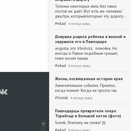
Тупизна некоторых жить без таких
постов не даёт. Вот есть же человек/
два/три, который/которые эту дорогу…
#
wlad
4 месяца назад
Девушка родила ребенка в ванной и
задушила его в Павлодаре
avgusta, это Irbistv.kz, помойка. Но
иногда и Павон подобным грешит,
тоже носом тыкаю.
#
wlad
4 месяца назад
Жизнь, посвященная истории края
Замечательное события. Приятно,
когда помнят. Когда не просто так
#
Somik
4 месяца назад
Павлодарцы превратили озеро
Торайгыр в большой каток (фото)
Somik, Shamanу ни слова! )))
#
wlad
4 месяца назад