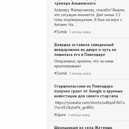
тренера Альшевского
Алдияру Жапарханову, спасибо! Видим,
что ситуация меняется. Две ничьи 2:2
тому подтверждение. Я был на игре с
Алтаем. На…
#
Somik
2 месяца назад
Девушка оставила заведенный
внедорожник во дворе и чуть не
лишилась его в Павлодаре
Оперативно, приятно, что за нами
присматривают
#
Somik
2 месяца назад
Старшеклассник из Павлодара
получил грант от Google и крупные
инвестиции для своего стартапа
https://youtube.com/shorts/uuBqwFAVCx
I?si=JX18ylmFk_gnIR0z
#
Цыпа
2 месяца назад
Школьникам из села Жетекши