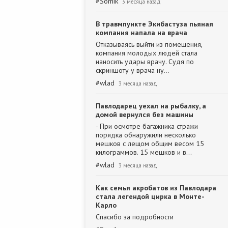
#
Somik
3 месяца назад
В травмпункте Экибастуза пьяная
компания напала на врача
Отказываясь выйти из помещения,
компания молодых людей стала
наносить удары врачу. Судя по
скриншоту у врача ну…
#
wlad
3 месяца назад
Павлодарец уехал на рыбалку, а
домой вернулся без машины
- При осмотре багажника стражи
порядка обнаружили несколько
мешков с лещом общим весом 15
килограммов. 15 мешков и в…
#
wlad
3 месяца назад
Как семья акробатов из Павлодара
стала легендой цирка в Монте-
Карло
Спасибо за подробности