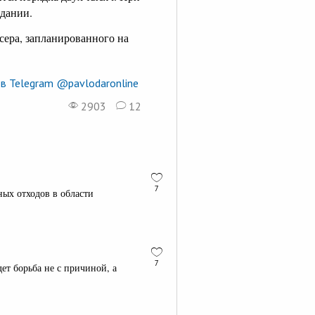
здании.
сера, запланированного на
в Telegram @pavlodaronline
2903
12
7
ных отходов в области
7
дет борьба не с причиной, а