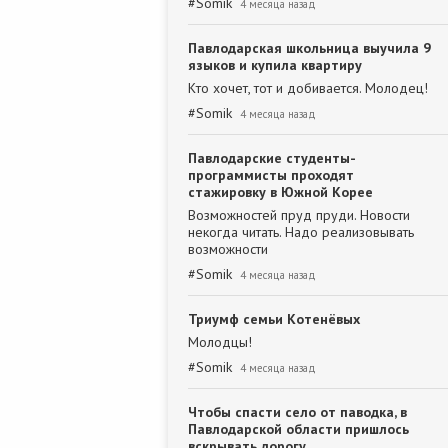
#
Somik
4 месяца назад
Павлодарская школьница выучила 9
языков и купила квартиру
Кто хочет, тот и добивается. Молодец!
#
Somik
4 месяца назад
Павлодарские студенты-
программисты проходят
стажировку в Южной Корее
Возможностей пруд пруди. Новости
некогда читать. Надо реализовывать
возможности
#
Somik
4 месяца назад
Триумф семьи Котенёвых
Молодцы!
#
Somik
4 месяца назад
Чтобы спасти село от паводка, в
Павлодарской области пришлось
вскрывать дорогу