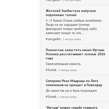
2 месяца назад
Жителей Экибастуза напугали
подземные толчки
1–3 балла: Очень слабые колебания.
Люди их не ощущают (толчки
фиксируют только приборы), либо
замечают только те, кто…
#
sergadm
2 месяца назад
Полностью запустить канал Иртыш-
Успенка рассчитывают осенью 2026
года
Замечательная новость
#
Somik
2 месяца назад
Соперник Реал Мадрида по Лиге
чемпионов не приедет в Павлодар
До июня так уж и быть подождем
#
Somik
2 месяца назад
"Иртыш" решил судьбу главного