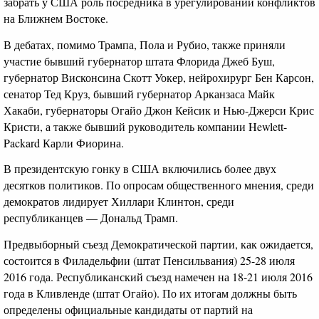
забрать у США роль посредника в урегулировании конфликтов
на Ближнем Востоке.
В дебатах, помимо Трампа, Пола и Рубио, также приняли
участие бывший губернатор штата Флорида Джеб Буш,
губернатор Висконсина Скотт Уокер, нейрохирург Бен Карсон,
сенатор Тед Круз, бывший губернатор Арканзаса Майк
Хакаби, губернаторы Огайо Джон Кейсик и Нью-Джерси Крис
Кристи, а также бывший руководитель компании Hewlett-
Packard Карли Фиорина.
В президентскую гонку в США включились более двух
десятков политиков. По опросам общественного мнения, среди
демократов лидирует Хиллари Клинтон, среди
республиканцев — Дональд Трамп.
Предвыборный съезд Демократической партии, как ожидается,
состоится в Филадельфии (штат Пенсильвания) 25-28 июля
2016 года. Республиканский съезд намечен на 18-21 июля 2016
года в Кливленде (штат Огайо). По их итогам должны быть
определены официальные кандидаты от партий на