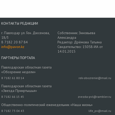
КОНТАКТЫ РЕДАКЦИИ
г. Павлодар ул. Ген. Дюсенова,
Собственник: Зиновьева
18/3
Александра
8 7182 20 87 84
Редактор: Дрёмова Татьяна
info@pavon.kz
Свидетельство: 15058-ИА от
14.01.2015
ПАРТНЕРЫ ПОРТАЛА
Павлодарская областная газета
«Обозрение недели»
8 7182 61 80 14
rek-obozrenie@mail.ru
Павлодарская областная газета
«Звезда Прииртышья»
8 7182 66 15 45
zvezda-pvl@rambler.ru
Общественно-политический еженедельник «Наша жизнь»
8 7182 73 04 43
life_pv@mail.ru