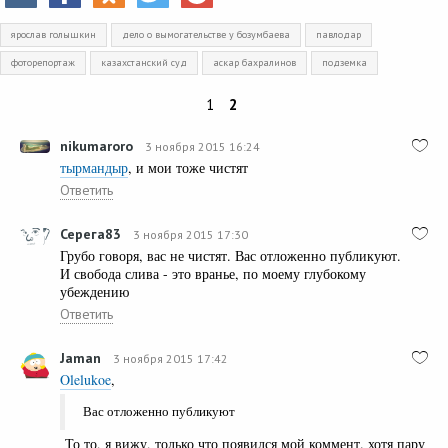
ярослав голышкин
дело о вымогательстве у бозумбаева
павлодар
фоторепортаж
казахстанский суд
аскар бахралинов
подземка
1
2
nikumaroro
3 ноября 2015 16:24
тырмандыр
, и мои тоже чистят
Ответить
Серега83
3 ноября 2015 17:30
Грубо говоря, вас не чистят. Вас отложенно публикуют.
И свобода слива - это вранье, по моему глубокому
убеждению
Ответить
Jamаn
3 ноября 2015 17:42
Olelukoe
,
Вас отложенно публикуют
То то, я вижу, только что появился мой коммент. хотя пару