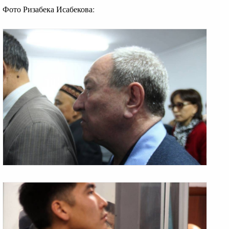
Фото Ризабека Исабекова: