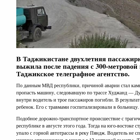
В Таджикистане двухлетняя пассажир
выжила после падения с 300-метровой
Таджикское телеграфное агентство.
По данным МВД республики, причиной аварии стал камн
пропасть машину, следовавшую по трассе Худжанд — Д
внутри водитель и трое пассажиров погибли. В результа
ребенок. Его с травмами госпитализировали в больницу.
Подобное дорожно-транспортное происшествие с трагич
республике в августе этого года. Тогда на юго-востоке 
упало с горной автотрассы в реку Пяндж. Водитель не сп
машина опрокинулась в ущелье с 12-метровой высоты. Д