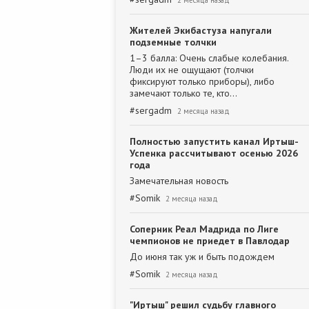
2 месяца назад
Жителей Экибастуза напугали
подземные толчки
1–3 балла: Очень слабые колебания.
Люди их не ощущают (толчки
фиксируют только приборы), либо
замечают только те, кто…
#
sergadm
2 месяца назад
Полностью запустить канал Иртыш-
Успенка рассчитывают осенью 2026
года
Замечательная новость
#
Somik
2 месяца назад
Соперник Реал Мадрида по Лиге
чемпионов не приедет в Павлодар
До июня так уж и быть подождем
#
Somik
2 месяца назад
"Иртыш" решил судьбу главного