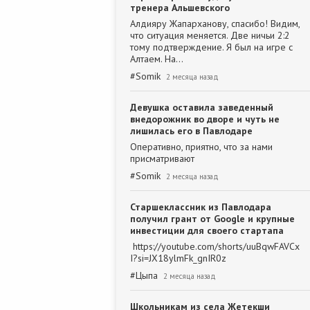
тренера Альшевского
Алдияру Жапарханову, спасибо! Видим,
что ситуация меняется. Две ничьи 2:2
тому подтверждение. Я был на игре с
Алтаем. На…
#
Somik
2 месяца назад
Девушка оставила заведенный
внедорожник во дворе и чуть не
лишилась его в Павлодаре
Оперативно, приятно, что за нами
присматривают
#
Somik
2 месяца назад
Старшеклассник из Павлодара
получил грант от Google и крупные
инвестиции для своего стартапа
https://youtube.com/shorts/uuBqwFAVCx
I?si=JX18ylmFk_gnIR0z
#
Цыпа
2 месяца назад
Школьникам из села Жетекши