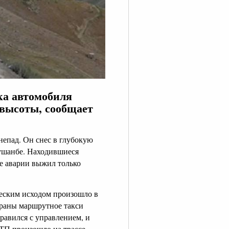
ка автомобиля
 высоты, сообщает
епад. Он снес в глубокую
ушанбе. Находившиеся
те аварии выжил только
еским исходом произошло в
страны маршрутное такси
равился с управлением, и
ТП произошло на трассе