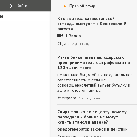
Войти
Прямой эфир
ИЯ
Кто из звезд казахстанской
эстрады выступит в Кенжеколе 9
августа
1 Видео
#
Цыпа
2 дня назад
Из-за банки пива павлодарского
предпринимателя оштрафовали на
120 тысяч тенге
не мешало бы , чтобы и покупатель нёс
ответсвенность. А если не
совоершеннолетний выпьет бутылку в
зале и готов оплатить…
#
sergadm
1 месяц назад
Спирт только по рецепту: почему
павлодарцы больше не могут
купить этанол в аптеке?
бредогенератор законов в действии
#
sergadm