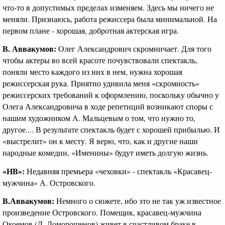
что-то в допустимых пределах изменяем. Здесь мы ничего не
меняли. Признаюсь, работа режиссера была минимальной. На
первом плане - хорошая, добротная актерская игра.
В. Аввакумов:
Олег Александрович скромничает. Для того
чтобы актеры во всей красоте почувствовали спектакль,
поняли место каждого из них в нем, нужна хорошая
режиссерская рука. Приятно удивила меня «скромность»
режиссерских требований к оформлению, поскольку обычно у
Олега Александровича в ходе репетиций возникают споры с
нашим художником А. Мальцевым о том, что нужно то,
другое.... В результате спектакль будет с хорошей прибылью. И
«выстрелит» он к месту. Я верю, что, как и другие наши
народные комедии, «Именины» будут иметь долгую жизнь.
«НВ»:
Недавняя премьера «чеховки» - спектакль «Красавец-
мужчина» А. Островского.
В.Аввакумов:
Немного о сюжете, ибо это не так уж известное
произведение Островского. Помещик, красавец-мужчина
Окоемов (Д. Доморощенов) живет в счастливом браке в