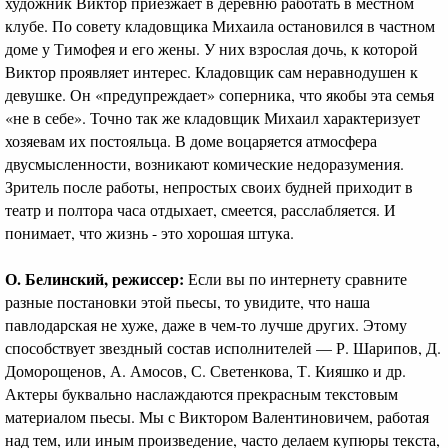
художник Виктор приезжает в деревню работать в местном
клубе. По совету кладовщика Михаила остановился в частном
доме у Тимофея и его жены. У них взрослая дочь, к которой
Виктор проявляет интерес. Кладовщик сам неравнодушен к
девушке. Он «предупреждает» соперника, что якобы эта семья
«не в себе». Точно так же кладовщик Михаил характеризует
хозяевам их постояльца. В доме воцаряется атмосфера
двусмысленности, возникают комические недоразумения.
Зритель после работы, непростых своих будней приходит в
театр и полтора часа отдыхает, смеется, расслабляется. И
понимает, что жизнь - это хорошая штука.
О. Белинский, режиссер:
Если вы по интернету сравните
разные постановки этой пьесы, то увидите, что наша
павлодарская не хуже, даже в чем-то лучше других. Этому
способствует звездный состав исполнителей — Р. Шарипов, Д.
Доморощенов, А. Амосов, С. Светенкова, Т. Кияшко и др.
Актеры буквально наслаждаются прекрасным текстовым
материалом пьесы. Мы с Виктором Валентиновичем, работая
над тем, или иным произведение, часто делаем купюры текста,