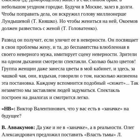
небольшом уездном городке. Будучи в Москве, залез в долги.
Чтобы поправить дела, он вскружил голову миллионерше
Лундышевой (Т. Кияшко). Но чтобы жениться на ней, Окоемов
должен развестись с женой (Т. Головатенко).
Развод он получит, если уличит ее в неверности. Он посвящает
в свои проблемы жену, и та, до беспамятства влюбленная в
своего неверного мужа, имитирует сцену неверности. Зрители
на одном дыхании смотрели спектакли. Сколько было цветов!
Группа женщин даже занесла цветы в мой кабинет, и здесь, за
чашкой чая, они, вздыхая, говорили о том, насколько жизненна
эта постановка. Каждому вспомнится подобный «сюжет»... Так
незаметно мы заставляем людей задуматься. Спектакль
построен на диалогах и смотрится легко.
«НВ»:
Виктор Валентинович, что у вас есть в «заначке» на
будущее?
В. Аввакумов:
Да уже и не в «заначке», а в реальности. Олег
Александрович предложил поставить «Власть тьмы» Л.