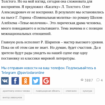
Толстого. Но на мой взгляд, сегодня она сложновата для
восприятия. Я предложил «Касатку» Л. Толстого. Олег
Александрович ее не воспринял. В результате мы остановились
на пьесе Г. Горина «Поминальная молитва» по роману Шолом-
Алейхема «Тевье-молочник». Это лирическая драма человека,
много повидавшего и испытавшего. Тема значима и с позиции
межнациональных отношений.
Главную роль исполнит Р. Шарипов – мастер высокого уровня.
Пока он об этом сам не знает. Но думаю, будет счастлив. Да и
зрители будут рады увидеть на нашей сцене еще одну
постановку из классики мировой литературы.
Мы отправим новости на ваш телефон. Подписывайтесь в
Telegram @pavlodaronline
3887
4
драмтеатр имени чехова
павлодарская область
спектакли
культура
виктор аввакумов