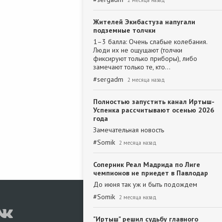
2 месяца назад
Жителей Экибастуза напугали
подземные толчки
1–3 балла: Очень слабые колебания.
Люди их не ощущают (толчки
фиксируют только приборы), либо
замечают только те, кто…
#
sergadm
2 месяца назад
Полностью запустить канал Иртыш-
Успенка рассчитывают осенью 2026
года
Замечательная новость
#
Somik
2 месяца назад
Соперник Реал Мадрида по Лиге
чемпионов не приедет в Павлодар
До июня так уж и быть подождем
#
Somik
2 месяца назад
"Иртыш" решил судьбу главного