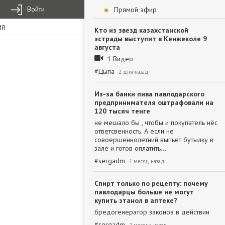
Войти
Прямой эфир
ИЯ
Кто из звезд казахстанской
эстрады выступит в Кенжеколе 9
августа
1 Видео
#
Цыпа
2 дня назад
Из-за банки пива павлодарского
предпринимателя оштрафовали на
120 тысяч тенге
не мешало бы , чтобы и покупатель нёс
ответсвенность. А если не
совоершеннолетний выпьет бутылку в
зале и готов оплатить…
#
sergadm
1 месяц назад
Спирт только по рецепту: почему
павлодарцы больше не могут
купить этанол в аптеке?
бредогенератор законов в действии
#
sergadm