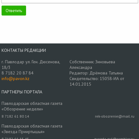
КОНТАКТЫ РЕДАКЦИИ
г. Павлодар ул. Ген. Дюсенова,
Собственник: Зиновьева
18/3
Александра
8 7182 20 87 84
Редактор: Дрёмова Татьяна
info@pavon.kz
Свидетельство: 15058-ИА от
14.01.2015
ПАРТНЕРЫ ПОРТАЛА
Павлодарская областная газета
«Обозрение недели»
8 7182 61 80 14
rek-obozrenie@mail.ru
Павлодарская областная газета
«Звезда Прииртышья»
8 7182 66 15 45
zvezda-pvl@rambler.ru