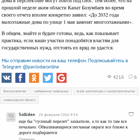
дома в перспективе могут пойти под снос. Тем более, что на
прошлой неделе аким области Канат Бозумбаев во время
своего отчета вполне конкретно заявил: «До 2032 года
малоэтажные дома по улице 1 мая заменят многоэтажными».
В общем, знайте и будьте готовы, ведь, как показывает
практика, если ваши участки понадобятся властям для
государственных нужд, отстоять их вряд ли удастся.
Мы отправим новости на ваш телефон. Подписывайтесь в
Telegram @pavlodaronline
4216
6
благоустройство
набережная павлодара
отдел архитектуры и градостроительства
павлодарская область
Solliden
26 февраля 2016 9:54
еще бы "гусиный перелет" захватили, а то как то там все
печально. Обваливающиеся песчаные овраги все ближе к
дороге подбираются
Ответить