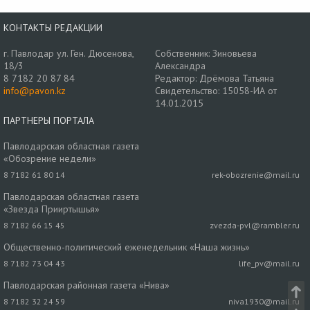
КОНТАКТЫ РЕДАКЦИИ
г. Павлодар ул. Ген. Дюсенова,
Собственник: Зиновьева
18/3
Александра
8 7182 20 87 84
Редактор: Дрёмова Татьяна
info@pavon.kz
Свидетельство: 15058-ИА от
14.01.2015
ПАРТНЕРЫ ПОРТАЛА
Павлодарская областная газета
«Обозрение недели»
8 7182 61 80 14
rek-obozrenie@mail.ru
Павлодарская областная газета
«Звезда Прииртышья»
8 7182 66 15 45
zvezda-pvl@rambler.ru
Общественно-политический еженедельник «Наша жизнь»
8 7182 73 04 43
life_pv@mail.ru
Павлодарская районная газета «Нива»
8 7182 32 24 59
niva1930@mail.ru