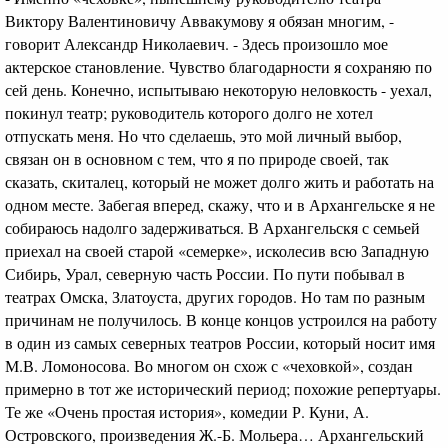
Виктору Валентиновичу Аввакумову я обязан многим, -
говорит Александр Николаевич. - Здесь произошло мое
актерское становление. Чувство благодарности я сохраняю по
сей день. Конечно, испытываю некоторую неловкость - уехал,
покинул театр; руководитель которого долго не хотел
отпускать меня. Но что сделаешь, это мой личный выбор,
связан он в основном с тем, что я по природе своей, так
сказать, скиталец, который не может долго жить и работать на
одном месте. Забегая вперед, скажу, что и в Архангельске я не
собираюсь надолго задерживаться. В Архангельскя с семьей
приехал на своей старой «семерке», исколесив всю Западную
Сибирь, Урал, северную часть России. По пути побывал в
театрах Омска, Златоуста, других городов. Но там по разным
причинам не получилось. В конце концов устроился на работу
в один из самых северных театров России, который носит имя
М.В. Ломоносова. Во многом он схож с «чеховкой», создан
примерно в тот же исторический период; похожие репертуары.
Те же «Очень простая история», комедии Р. Куни, А.
Островского, произведения Ж.-Б. Мольера… Архангельский