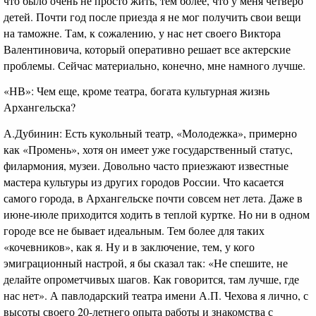
что было очень не просто жить, тем более, что у меня четверо
детей. Почти год после приезда я не мог получить свои вещи
на таможне. Там, к сожалению, у нас нет своего Виктора
Валентиновича, который оперативно решает все актерские
проблемы. Сейчас материально, конечно, мне намного лучше.
«НВ»: Чем еще, кроме театра, богата культурная жизнь
Архангельска?
А.Дубинин: Есть кукольный театр, «Молодежка», примерно
как «Промень», хотя он имеет уже государственный статус,
филармония, музеи. Довольно часто приезжают известные
мастера культуры из других городов России. Что касается
самого города, в Архангельске почти совсем нет лета. Даже в
июне-июле приходится ходить в теплой куртке. Но ни в одном
городе все не бывает идеальным. Тем более для таких
«кочевников», как я. Ну и в заключение, тем, у кого
эмиграционный настрой, я бы сказал так: «Не спешите, не
делайте опрометчивых шагов. Как говорится, там лучше, где
нас нет». А павлодарский театра имени А.П. Чехова я лично, с
высоты своего 20-летнего опыта работы и знакомства с