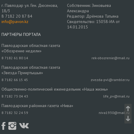
г. Павлодар ул. Ген. Дюсенова,
Собственник: Зиновьева
18/3
Александра
8 7182 20 87 84
Редактор: Дрёмова Татьяна
info@pavon.kz
Свидетельство: 15058-ИА от
14.01.2015
ПАРТНЕРЫ ПОРТАЛА
Павлодарская областная газета
«Обозрение недели»
8 7182 61 80 14
rek-obozrenie@mail.ru
Павлодарская областная газета
«Звезда Прииртышья»
8 7182 66 15 45
zvezda-pvl@rambler.ru
Общественно-политический еженедельник «Наша жизнь»
8 7182 73 04 43
life_pv@mail.ru
Павлодарская районная газета «Нива»
8 7182 32 24 59
niva1930@mail.ru