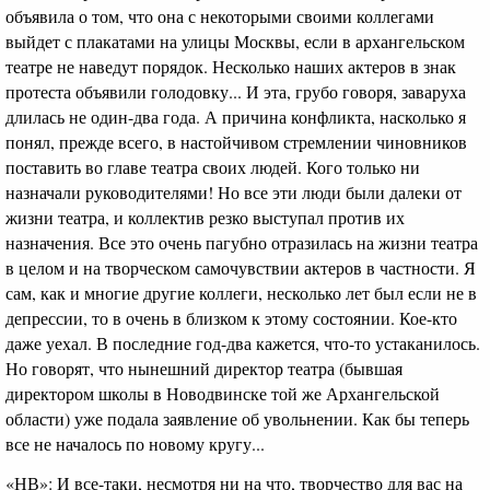
объявила о том, что она с некоторыми своими коллегами
выйдет с плакатами на улицы Москвы, если в архангельском
театре не наведут порядок. Несколько наших актеров в знак
протеста объявили голодовку... И эта, грубо говоря, заваруха
длилась не один-два года. А причина конфликта, насколько я
понял, прежде всего, в настойчивом стремлении чиновников
поставить во главе театра своих людей. Кого только ни
назначали руководителями! Но все эти люди были далеки от
жизни театра, и коллектив резко выступал против их
назначения. Все это очень пагубно отразилась на жизни театра
в целом и на творческом самочувствии актеров в частности. Я
сам, как и многие другие коллеги, несколько лет был если не в
депрессии, то в очень в близком к этому состоянии. Кое-кто
даже уехал. В последние год-два кажется, что-то устаканилось.
Но говорят, что нынешний директор театра (бывшая
директором школы в Новодвинске той же Архангельской
области) уже подала заявление об увольнении. Как бы теперь
все не началось по новому кругу...
«НВ»: И все-таки, несмотря ни на что, творчество для вас на