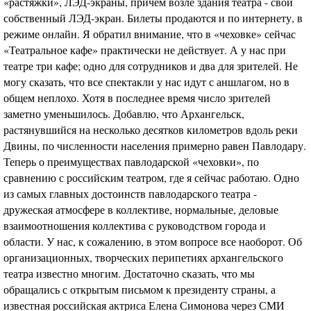
«растяжки», ЛЭД-экраны, причем возле здания театра - свой
собственный ЛЭД-экран. Билеты продаются и по интернету, в
режиме онлайн. Я обратил внимание, что в «чеховке» сейчас
«Театральное кафе» практически не действует. А у нас при
театре три кафе; одно для сотрудников и два для зрителей. Не
могу сказать, что все спектакли у нас идут с аншлагом, но в
общем неплохо. Хотя в последнее время число зрителей
заметно уменьшилось. Добавлю, что Архангельск,
растянувшийся на несколько десятков километров вдоль реки
Двины, по численности населения примерно равен Павлодару.
Теперь о преимуществах павлодарской «чеховки», по
сравнению с российским театром, где я сейчас работаю. Одно
из самых главных достоинств павлодарского театра -
дружеская атмосфере в коллективе, нормальные, деловые
взаимоотношения коллектива с руководством города и
области. У нас, к сожалению, в этом вопросе все наоборот. Об
организационных, творческих перипетиях архангельского
театра известно многим. Достаточно сказать, что мы
обращались с открытым письмом к президенту страны, а
известная российская актриса Елена Симонова через СМИ