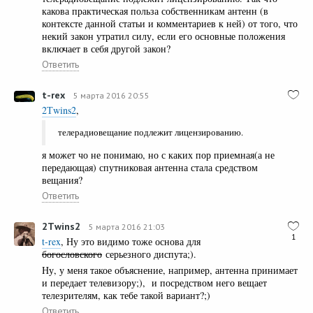
какова практическая польза собственникам антенн (в
контексте данной статьи и комментариев к ней) от того, что
некий закон утратил силу, если его основные положения
включает в себя другой закон?
Ответить
t-rex
5 марта 2016 20:55
2Тwins2
,
телерадиовещание подлежит лицензированию.
я может чо не понимаю, но с каких пор приемная(а не
передающая) спутниковая антенна стала средством
вещания?
Ответить
2Тwins2
5 марта 2016 21:03
1
t-rex
, Ну это видимо тоже основа для
богословского
серьезного диспута;).
Ну, у меня такое объяснение, например, антенна принимает
и передает телевизору;), и посредством него вещает
телезрителям, как тебе такой вариант?;)
Ответить