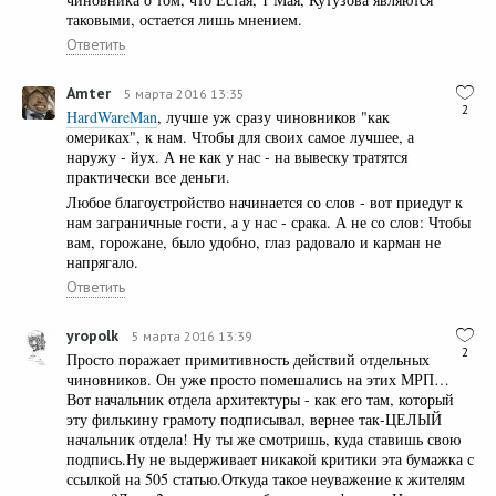
таковыми, остается лишь мнением.
Ответить
Amter
5 марта 2016 13:35
2
HardWareMan
, лучше уж сразу чиновников "как
омериках", к нам. Чтобы для своих самое лучшее, а
наружу - йух. А не как у нас - на вывеску тратятся
практически все деньги.
Любое благоустройство начинается со слов - вот приедут к
нам заграничные гости, а у нас - срака. А не со слов: Чтобы
вам, горожане, было удобно, глаз радовало и карман не
напрягало.
Ответить
yropolk
5 марта 2016 13:39
2
Просто поражает примитивность действий отдельных
чиновников. Он уже просто помешались на этих МРП…
Вот начальник отдела архитектуры - как его там, который
эту филькину грамоту подписывал, вернее так-ЦЕЛЫЙ
начальник отдела! Ну ты же смотришь, куда ставишь свою
подпись.Ну не выдерживает никакой критики эта бумажка с
ссылкой на 505 статью.Откуда такое неуважение к жителям