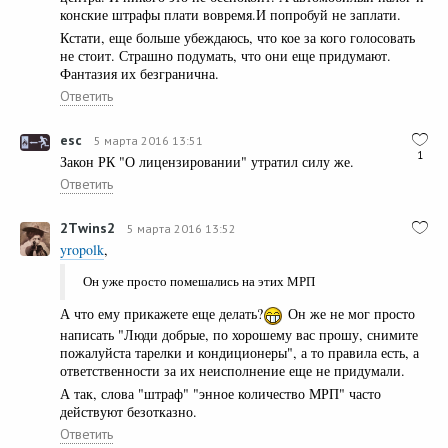
конские штрафы плати вовремя.И попробуй не заплати.
Кстати, еще больше убеждаюсь, что кое за кого голосовать
не стоит. Страшно подумать, что они еще придумают.
Фантазия их безгранична.
Ответить
esc
5 марта 2016 13:51
1
Закон РК "О лицензировании" утратил силу же.
Ответить
2Тwins2
5 марта 2016 13:52
yropolk
,
Он уже просто помешались на этих МРП
А что ему прикажете еще делать?
Он же не мог просто
написать "Люди добрые, по хорошему вас прошу, снимите
пожалуйста тарелки и кондиционеры", а то правила есть, а
ответственности за их неисполнение еще не придумали.
А так, слова "штраф" "энное количество МРП" часто
действуют безотказно.
Ответить