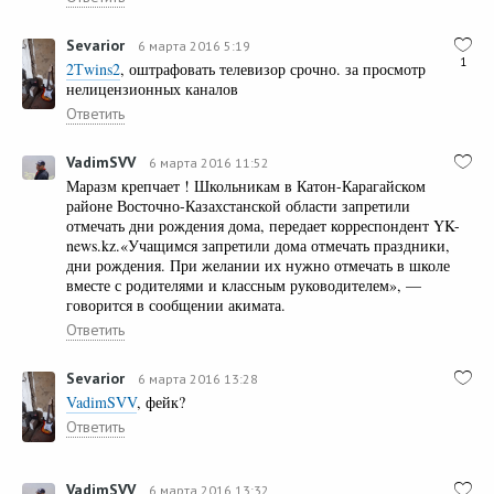
Sevarior
6 марта 2016 5:19
1
2Тwins2
, оштрафовать телевизор срочно. за просмотр
нелицензионных каналов
Ответить
VadimSVV
6 марта 2016 11:52
Маразм крепчает ! Школьникам в Катон-Карагайском
районе Восточно-Казахстанской области запретили
отмечать дни рождения дома, передает корреспондент YK-
news.kz.«Учащимся запретили дома отмечать праздники,
дни рождения. При желании их нужно отмечать в школе
вместе с родителями и классным руководителем», —
говорится в сообщении акимата.
Ответить
Sevarior
6 марта 2016 13:28
VadimSVV
, фейк?
Ответить
VadimSVV
6 марта 2016 13:32