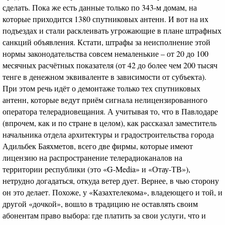
сделать. Пока же есть данные только по 343-м домам, на
которые приходится 1380 спутниковых антенн. И вот на их
подъездах и стали расклеивать угрожающие в плане штрафных
санкций объявления. Кстати, штрафы за неисполнение этой
нормы законодательства совсем немаленькие – от 20 до 100
месячных расчётных показателя (от 42 до более чем 200 тысяч
тенге в денежном эквиваленте в зависимости от субъекта).
При этом речь идёт о демонтаже только тех спутниковых
антенн, которые ведут приём сигнала нелицензированного
оператора телерадиовещания. А учитывая то, что в Павлодаре
(впрочем, как и по стране в целом), как рассказал заместитель
начальника отдела архитектуры и градостроительства города
Адильбек Баяхметов, всего две фирмы, которые имеют
лицензию на распространение телерадиоканалов на
территории республики (это «G-Media» и «Отау-ТВ»),
нетрудно догадаться, откуда ветер дует. Вернее, в чью сторону
он это делает. Похоже, у «Казахтелекома», владеющего и той, и
другой «дочкой», вошло в традицию не оставлять своим
абонентам право выбора: где платить за свои услуги, что и