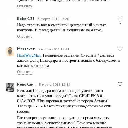
Ответить
Bober123
5 марта 2016 12:28
3
Надо строить как в омериках: центральный климат-
контроль. И фасад целый, и людишкам не жарко.
Ответить
Mersavez
5 марта 2016 12:41
HardWareMan
, Гениальное решение. Снести к *уям весь
жилой фонд Павлодара и построить новый с блэкджеком и
климат-контролем
Ответить
НовоКаин
5 марта 2016 12:45
Есть для Павлодара нормативная документация о
классификации улиц города? Типа СНиП РК 3.01-
01Ас-2007 "Планировка и застройка города Астаны"
Таблица 13.1 - Классификация улично-дорожной сети
города.
Где конкретно указано, какие улицы города являются
транзитными и магистральными? Пока что мнение
чиновника о том, что Естая, 1 Мая, Кутузова являются