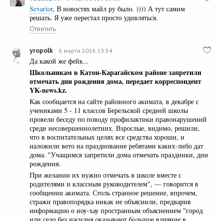
Sevarior
, В новостях майл ру было. )))) А тут самим
решать. Я уже перестал просто удивляться.
Ответить
yropolk
6 марта 2016 13:54
Да какой же фейк...
Школьникам в Катон-Карагайском районе запретили
отмечать дни рождения дома, передает корреспондент
YK-news.kz.
Как сообщается на сайте районного акимата, в декабре с
учениками 5 - 11 классов Берельской средней школы
провели беседу по поводу профилактики правонарушений
среди несовершеннолетних. Взрослые, видимо, решили,
что в воспитательных целях все средства хороши, и
наложили вето на празднование ребятами каких-либо дат
дома. "Учащимся запретили дома отмечать праздники, дни
рождения.
При желании их нужно отмечать в школе вместе с
родителями и классным руководителем", — говорится в
сообщении акимата. Столь странное решение, впрочем,
стражи правопорядка никак не объяснили, предварив
информацию о ноу-хау пространным объяснением "город
или село без насилия оказывают большое влияние в