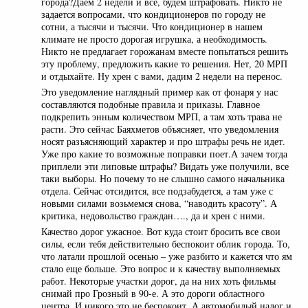
города?Даем 2 недели и все, будем штрафовать. Никто не
задается вопросами, что кондиционеров по городу не
сотни, а тысячи и тысячи. Что кондиционер в нашем
климате не просто дорогая игрушка, а необходимость.
Никто не предлагает горожанам вместе попытаться решить
эту проблему, предложить какие то решения. Нет, 20 МРП
и отдыхайте. Ну хрен с вами, дадим 2 недели на перенос.
Это уведомление наглядный пример как от фонаря у нас
составляются подобные правила и приказы. Главное
подкрепить энным количеством МРП, а там хоть трава не
расти. Это сейчас Баяхметов объясняет, что уведомления
носят разъясняющий характер и про штрафы речь не идет.
Уже про какие то возможные поправки поет.А зачем тогда
приплели эти липовые штрафы? Видать уже получили, все
таки выборы. Но почему то не слышно самого начальника
отдела. Сейчас отсидится, все подзабудется, а там уже с
новыми силами возьмемся снова, “наводить красоту”. А
критика, недовольство граждан…., да и хрен с ними.
Качество дорог ужасное. Вот куда стоит бросить все свои
силы, если тебя действительно беспокоит облик города. То,
что латали прошлой осенью – уже разбито и кажется что ям
стало еще больше. Это вопрос и к качеству выполняемых
работ. Некоторые участки дорог, да на них хоть фильмы
снимай про Грозный в 90-е. А это дороги областного
центра. И никого это не беспокоит. А автомобилый налог и