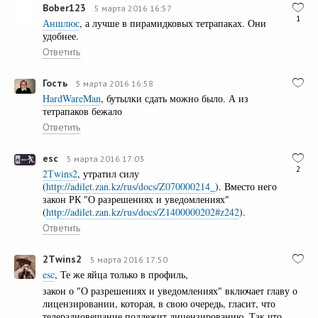
Bober123
5 марта 2016 16:57
1
Аншлюс
, а лучше в пирамидковых тетрапаках. Они
удобнее.
Ответить
Гость
5 марта 2016 16:58
HardWareMan
, бутылки сдать можно было. А из
тетрапаков бежало
Ответить
esc
5 марта 2016 17:03
2
2Тwins2
, утратил силу
(
http://adilet.zan.kz/rus/docs/Z070000214_
). Вместо него
закон РК "О разрешениях и уведомлениях"
(
http://adilet.zan.kz/rus/docs/Z1400000202#z242
).
Ответить
2Тwins2
5 марта 2016 17:50
esc
, Те же яйца только в профиль,
закон о "О разрешениях и уведомлениях" включает главу о
лицензировании, которая, в свою очередь, гласит, что
телерадиовещание подлежит лицензированию. Так что