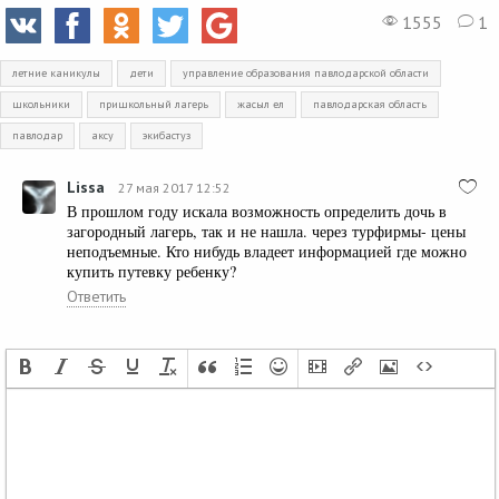
1555
1
летние каникулы
дети
управление образования павлодарской области
школьники
пришкольный лагерь
жасыл ел
павлодарская область
павлодар
аксу
экибастуз
Lissa
27 мая 2017 12:52
В прошлом году искала возможность определить дочь в
загородный лагерь, так и не нашла. через турфирмы- цены
неподъемные. Кто нибудь владеет информацией где можно
купить путевку ребенку?
Ответить