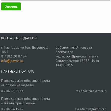
КОНТАКТЫ РЕДАКЦИИ
г. Павлодар ул. Ген. Дюсенова,
Собственник: Зиновьева
18/3
Александра
8 7182 20 87 84
Редактор: Дрёмова Татьяна
info@pavon.kz
Свидетельство: 15058-ИА от
14.01.2015
ПАРТНЕРЫ ПОРТАЛА
Павлодарская областная газета
«Обозрение недели»
8 7182 61 80 14
rek-obozrenie@mail.ru
Павлодарская областная газета
«Звезда Прииртышья»
8 7182 66 15 45
zvezda-pvl@rambler.ru