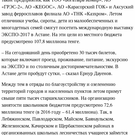
«ГРЭС-2», АО «KEGOС», АО «Карасорский ГОК» и Аксуский
завод ферросплавов филиала АО «ТНК «Казхром». Летом
отличники учебы, сироты, дети из малообеспеченных и
многодетных семей смогут посетить международную выставку
ЭКСПО-2017 в Астане. На эти цели из местного бюджета
предусмотрено 107,8 миллиона тенге.
– На сегодняшний день приобретено 30 тысяч билетов,
которые включают проезд, проживание, питание, экскурсию
на ЭКСПО и по столичным достопримечательностям. В
Астане дети пробудут сутки, – сказал Ернур Дауенов.
Между тем в отряды по благоустройству и озеленению
территорий городов и населенных пунктов летом примут
свыше пяти тысяч старшеклассников. На организацию
занятости школьников бюджетом предусмотрено 72,6
миллиона тенге (в 2016 году – 61,4 миллиона). Так, в
Лебяжинском, Павлодарском, Майском, Баянаульском,
Железинском, Качирском и Щербактинском районах в
организованных школьных лесничествах учащиеся займутся