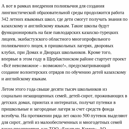
А вот в рамках внедрения полиязычия для создания
лингвистической образовательной среды продолжится работа
342 летних языковых школ, где дети смогут получать знания по
казахскому и английскому языкам. Такие школы будут
функционировать на базе павлодарских казахско-турецких
лицеев, экибастузского областного многопрофильного
полиязычного лицея, в пришкольных лагерях, дворовых
клубах, при Домах и Дворцах школьников. Кроме того,
впервые в этом году в Щербактинском районе стартует проект
«Всё невозможное – возможно!», предусматривающий
создание волонтерских отрядов по обучению детей казахскому
и английскому языкам.
Летом этого года свыше десяти тысяч школьников из
социально незащищенных семей, детей-сирот, проживающих в
детских домах, приютах и интернатах, получат путевки в
пришкольные и загородные лагеря за счет средств фонда
всеобуча. На протяжении ряда лет около 500 путевок выделяют
для сирот, детей из малообеспеченных и многодетных семей
такие предприятия, как ТОО «Богатырь Комир», АО