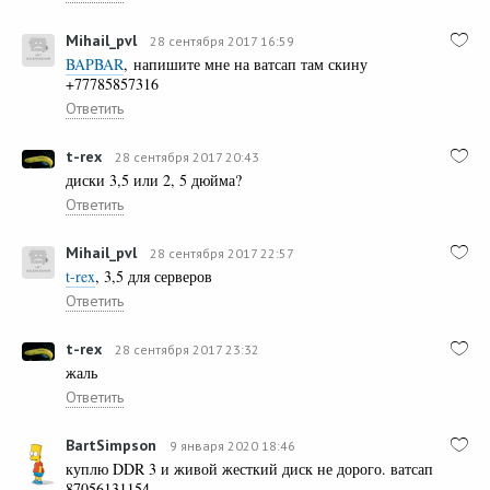
Mihail_pvl
28 сентября 2017 16:59
BAPBAR
, напишите мне на ватсап там скину
+77785857316
Ответить
t-rex
28 сентября 2017 20:43
диски 3,5 или 2, 5 дюйма?
Ответить
Mihail_pvl
28 сентября 2017 22:57
t-rex
, 3,5 для серверов
Ответить
t-rex
28 сентября 2017 23:32
жаль
Ответить
BartSimpson
9 января 2020 18:46
куплю DDR 3 и живой жесткий диск не дорого. ватсап
87056131154