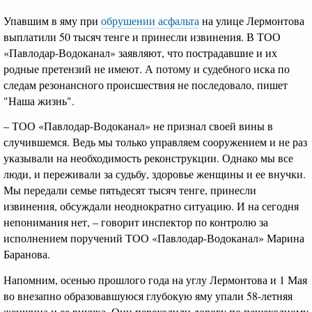
Упавшим в яму при
обрушении асфальта
на улице Лермонтова
выплатили 50 тысяч тенге и принесли извинения. В ТОО
«Павлодар-Водоканал» заявляют, что пострадавшие и их
родные претензий не имеют. А потому и судебного иска по
следам резонансного происшествия не последовало, пишет
"Наша жизнь".
– ТОО «Павлодар-Водоканал» не признал своей вины в
случившемся. Ведь мы только управляем сооружением и не раз
указывали на необходимость реконструкции. Однако мы все
люди, и переживали за судьбу, здоровье женщины и ее внучки.
Мы передали семье пятьдесят тысяч тенге, принесли
извинения, обсуждали неоднократно ситуацию. И на сегодня
непонимания нет, – говорит инспектор по контролю за
исполнением поручений ТОО «Павлодар-Водоканал» Марина
Баранова.
Напомним, осенью прошлого года на углу Лермонтова и 1 Мая
во внезапно образовавшуюся глубокую яму упали 58-летняя
женщина и ее внучка. Они переходили дорогу по пешеходному