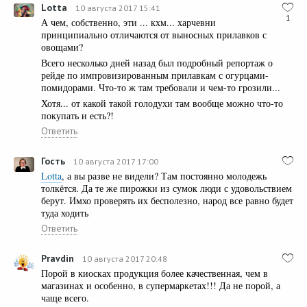
Lotta
10 августа 2017 15:41
1
А чем, собственно, эти ... кхм... харчевни
принципиально отличаются от выносных прилавков с
овощами?
Всего несколько дней назад был подробный репортаж о
рейде по импровизированным прилавкам с огурцами-
помидорами. Что-то ж там требовали и чем-то грозили...
Хотя... от какой такой голодухи там вообще можно что-то
покупать и есть?!
Ответить
Гость
10 августа 2017 17:00
Lotta
, а вы разве не видели? Там постоянно молодежь
толкётся. Да те же пирожки из сумок люди с удовольствием
берут. Имхо проверять их бесполезно, народ все равно будет
туда ходить
Ответить
Pravdin
10 августа 2017 20:48
Порой в киосках продукция более качественная, чем в
магазинах и особенно, в супермаркетах!!! Да не порой, а
чаще всего.