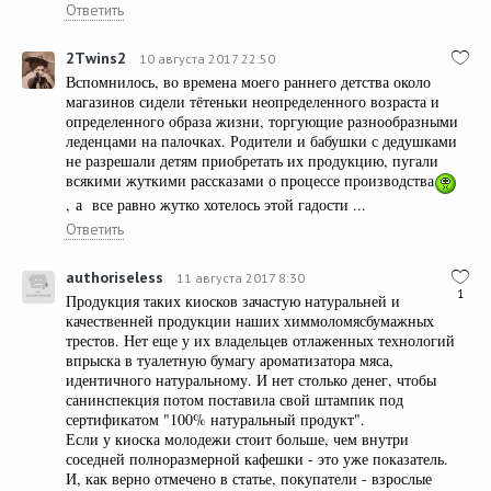
Ответить
2Тwins2
10 августа 2017 22:50
Вспомнилось, во времена моего раннего детства около
магазинов сидели тётеньки неопределенного возраста и
определенного образа жизни, торгующие разнообразными
леденцами на палочках. Родители и бабушки с дедушками
не разрешали детям приобретать их продукцию, пугали
всякими жуткими рассказами о процессе производства
, а все равно жутко хотелось этой гадости ...
Ответить
authoriseless
11 августа 2017 8:30
1
Продукция таких киосков зачастую натуральней и
качественней продукции наших химмоломясбумажных
трестов. Нет еще у их владельцев отлаженных технологий
впрыска в туалетную бумагу ароматизатора мяса,
идентичного натуральному. И нет столько денег, чтобы
санинспекция потом поставила свой штампик под
сертификатом "100% натуральный продукт".
Если у киоска молодежи стоит больше, чем внутри
соседней полноразмерной кафешки - это уже показатель.
И, как верно отмечено в статье, покупатели - взрослые