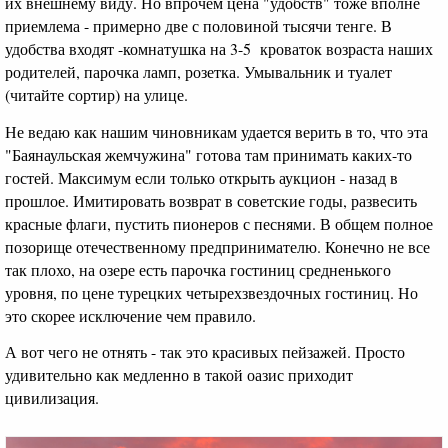
их внешнему виду. Но впрочем цена "удобств" тоже вполне
приемлема - примерно две с половиной тысячи тенге. В
удобства входят -комнатушка на 3-5 кроваток возраста наших
родителей, парочка ламп, розетка. Умывальник и туалет
(читайте сортир) на улице.
Не ведаю как нашим чиновникам удается верить в то, что эта
"Баянаульская жемчужина" готова там принимать каких-то
гостей. Максимум если только открыть аукцион - назад в
прошлое. Имитировать возврат в советские годы, развесить
красные флаги, пустить пионеров с песнями. В общем полное
позорище отечественному предпринимателю. Конечно не все
так плохо, на озере есть парочка гостиниц средненького
уровня, по цене турецких четырехзвездочных гостиниц. Но
это скорее исключение чем правило.
А вот чего не отнять - так это красивых пейзажей. Просто
удивительно как медленно в такой оазис приходит
цивилизация.