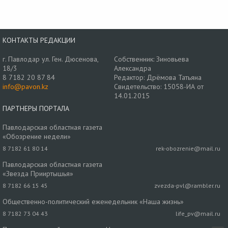
КОНТАКТЫ РЕДАКЦИИ
г. Павлодар ул. Ген. Дюсенова,
Собственник: Зиновьева
18/3
Александра
8 7182 20 87 84
Редактор: Дрёмова Татьяна
info@pavon.kz
Свидетельство: 15058-ИА от
14.01.2015
ПАРТНЕРЫ ПОРТАЛА
Павлодарская областная газета
«Обозрение недели»
8 7182 61 80 14
rek-obozrenie@mail.ru
Павлодарская областная газета
«Звезда Прииртышья»
8 7182 66 15 45
zvezda-pvl@rambler.ru
Общественно-политический еженедельник «Наша жизнь»
8 7182 73 04 43
life_pv@mail.ru