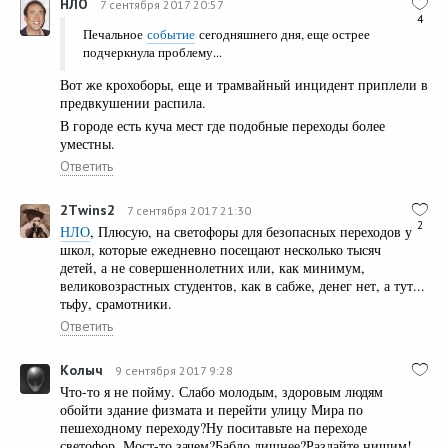
НЛО
7 сентября 2017 20:57
4
Печальное
событие
сегодняшнего дня, еще острее
подчеркнула проблему...
Вот же крохоборы, еще и трамвайный инцидент приплели в
предвкушении распила.
В городе есть куча мест где подобные переходы более
уместны.
Ответить
2Тwins2
7 сентября 2017 21:30
2
НЛО
, Плюсую, на светофоры для безопасных переходов у
школ, которые ежедневно посещают несколько тысяч
детей, а не совершеннолетних или, как минимум,
великовозрастных студентов, как в сабже, денег нет, а тут...
тьфу, срамотники.
Ответить
Колыч
9 сентября 2017 9:28
Что-то я не пойму. Слабо молодым, здоровым людям
обойти здание физмата и перейти улицу Мира по
пешеходному переходу?Ну поситавьте на переходе
светофор. Мост-то зачем?Бабло лишнее?Раздайте нищим!