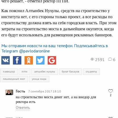
чего решает, - отметил ректор ПГПИ.
Как пояснил Алтынбек Нухулы, средств на строительство у
института нет, с его стороны только проект, а все расходы по
строительству должна взять на себя городская власть. При этом
затраты на строительство моста в дальнейшем окупятся, когда
его будут использовать для размещения рекламных баннеров.
Мы отправим новости на ваш телефон. Подписывайтесь в
Telegram @pavlodaronline
2591
6
павлодар
пгпи
алтынбек нухулы
булат бакауов
студенты
пешеходный мост
улица мира
Гость
7 сентября 2017 18:10
2
на строительство моста денег нет, а на внедор для
ректора есть
Ответить