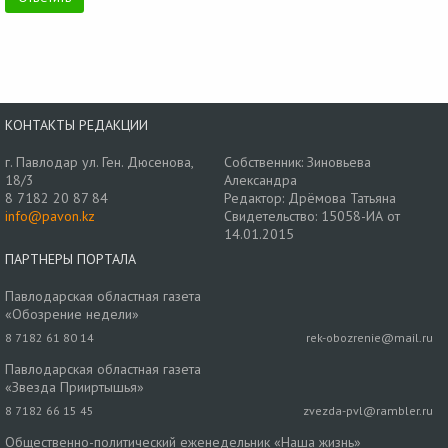
КОНТАКТЫ РЕДАКЦИИ
г. Павлодар ул. Ген. Дюсенова,
Собственник: Зиновьева
18/3
Александра
8 7182 20 87 84
Редактор: Дрёмова Татьяна
info@pavon.kz
Свидетельство: 15058-ИА от
14.01.2015
ПАРТНЕРЫ ПОРТАЛА
Павлодарская областная газета
«Обозрение недели»
8 7182 61 80 14
rek-obozrenie@mail.ru
Павлодарская областная газета
«Звезда Прииртышья»
8 7182 66 15 45
zvezda-pvl@rambler.ru
Общественно-политический еженедельник «Наша жизнь»