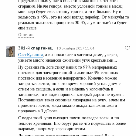
представленных у нас в области самая низкая теплота
сгорания. Иначе говоря, вместо условной тонны в месяц
мне надо будет сжечь тонну триста, а то и больше. Ну и
зольность в 45%, это на мой взгляд перебор. От майкубы то
реальная зольность процентов 30-35, а уж от экибаса будет
ещё выше.
Ответить
301-й спартанец
10 октября 2017 11:04
ОлегКулинич
, а вы поживите в частном доме, уверен,
узнаете много нюансов сжигании угля крестьянами...
Ну сравнивать логистику каких то 97% непрерывных
поставок для электростанций и львиные 3% сезонных
поставок для населения некорректно. Конечно можно
затариться летом, но в это время хороший уголь днем с
огнем не сыщешь, а если и найдешь у когонибудь в
загашнике, то в виде порошка, который даром не нужен.
Поставщикам такая сезонная лихорадка на руку, зачем им
привозить летом, когда можно дождаться ажиотажа и
продавать в 3 дОрога.
С ведра экиб. угля выходит почти полведра золы, и по
теплоте хреновый. Его берут разве что подмешать к более
жаркому, например каражиринским.
До дома уголь тоже тепловозами привозится? Да, я