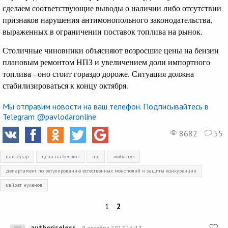
сделаем соответствующие выводы о наличии либо отсутствии
признаков нарушения антимонопольного законодательства,
выраженных в ограничении поставок топлива на рынок.
Столичные чиновники объясняют возросшие цены на бензин
плановым ремонтом НПЗ и увеличением доли импортного
топлива - оно стоит гораздо дороже. Ситуация должна
стабилизироваться к концу октября.
Мы отправим новости на ваш телефон. Подписывайтесь в
Telegram @pavlodaronline
8682
55
павлодар
цена на бензин
азс
экибастуз
департамент по регулированию естественных монополий и защиты конкуренции
кайрат нукенов
1
2
authoriseless
9 октября 2017 16:13