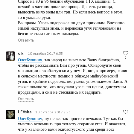
Спрос на 80 и 95 бензин обусловлен ТТХ машины. С
печкой в частном доме все проще. Да, есть разница,
выносить кило золы или три. Но если весь вопрос в этом,
то я умываю руки.
Вы правы. Уголь подорожал по двум причинам. Внезапно
зимой наступила зима, и перевозка угля тепловозами на
бензине стала слишком накладна.
Ответить
o.k.
10 октября 2017 6:35
2
ОлегКулинич
, так народ не знает всю Вашу биографию,
чтобы не рассказывать Вам про уголь. Обнародуйте свои
махинации с экибастузским углем. Я, вот, к примеру, живя
в сельской местности помню в обиходе майкубеньский
уголь и крайнее недовольство углем, упоминаемом Вами. А
также помню то, что покупали уголь по ценам, диктуемым
продавцами, а они не стеснялись их задирать.
Ответить
LEVsha
10 октября 2017 9:56
ОлегКулинич
, ну не все так просто с печками. Тут как бы
уместно вспомнить про теплоту сгорания угля. И окажется,
что у хваленого вами экибастузского угля среди всех