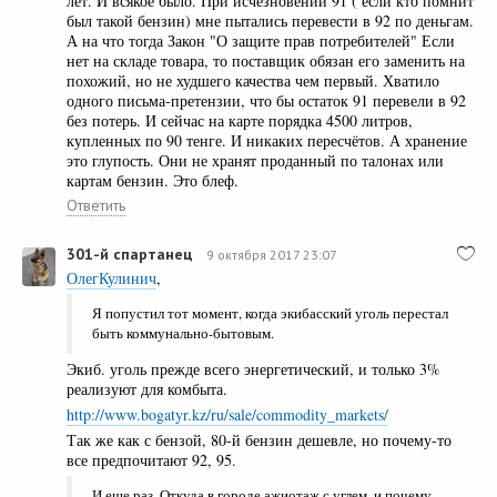
лет. И всякое было. При исчезновении 91 ( если кто помнит
был такой бензин) мне пытались перевести в 92 по деньгам.
А на что тогда Закон "О защите прав потребителей" Если
нет на складе товара, то поставщик обязан его заменить на
похожий, но не худшего качества чем первый. Хватило
одного письма-претензии, что бы остаток 91 перевели в 92
без потерь. И сейчас на карте порядка 4500 литров,
купленных по 90 тенге. И никаких пересчётов. А хранение
это глупость. Они не хранят проданный по талонах или
картам бензин. Это блеф.
Ответить
301-й спартанец
9 октября 2017 23:07
ОлегКулинич
,
Я попустил тот момент, когда экибасский уголь перестал
быть коммунально-бытовым.
Экиб. уголь прежде всего энергетический, и только 3%
реализуют для комбыта.
http://www.bogatyr.kz/ru/sale/commodity_markets/
Так же как с бензой, 80-й бензин дешевле, но почему-то
все предпочитают 92, 95.
И еще раз. Откуда в городе ажиотаж с углем, и почему