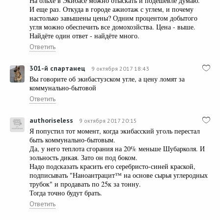
На ольхе в Экибасе можно отыскать и подешевле думаю.
И еще раз. Откуда в городе ажиотаж с углем, и почему
настолько завышены цены? Одним процентом добытого
угля можно обеспечить все домохозйства. Цена - выше.
Найдёте один ответ - найдёте много.
Ответить
301-й спартанец
9 октября 2017 18:43
Вы говорите об экибастузском угле, а цену ломят за
коммунально-бытовой
Ответить
authoriseless
9 октября 2017 20:15
Я попустил тот момент, когда экибасский уголь перестал
быть коммунально-бытовым.
Да, у него теплота сгорания на 20% меньше Шубарколя. И
зольность дикая. Зато он под боком.
Надо подсказать красить его серебристо-синей краской,
подписывать "Наноантрацит™ на основе сырья углеродных
трубок" и продавать по 25к за тонну.
Тогда точно будут брать.
Ответить