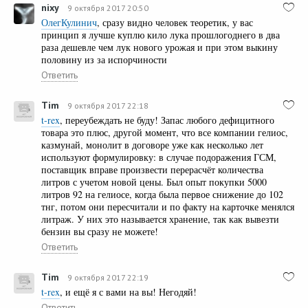
nixy
9 октября 2017 20:50
ОлегКулинич
, сразу видно человек теоретик, у вас
принцип я лучше куплю кило лука прошлогоднего в два
раза дешевле чем лук нового урожая и при этом выкину
половину из за испорчиности
Ответить
Tim
9 октября 2017 22:18
t-rex
, переубеждать не буду! Запас любого дефицитного
товара это плюс, другой момент, что все компании гелиос,
казмунай, монолит в договоре уже как несколько лет
используют формулировку: в случае подоражения ГСМ,
поставщик вправе произвести перерасчёт количества
литров с учетом новой цены. Был опыт покупки 5000
литров 92 на гелиосе, когда была первое снижение до 102
тнг, потом они пересчитали и по факту на карточке менялся
литраж. У них это называется хранение, так как вывезти
бензин вы сразу не можете!
Ответить
Tim
9 октября 2017 22:19
t-rex
, и ещё я с вами на вы! Негодяй!
Ответить