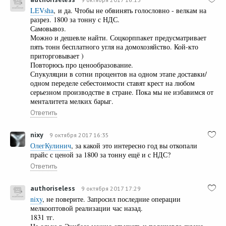
LEVsha
, и да. Чтобы не обвинять голословно - велкам на
разрез. 1800 за тонну с НДС.
Самовывоз.
Можно и дешевле найти. Соцкорппакет предусматривает
пять тонн бесплатного угля на домохозяйство. Кой-кто
приторговывает )
Повторюсь про ценообразование.
Спукуляции в сотни процентов на одном этапе доставки/
одном переделе себестоимости ставят крест на любом
серьезном производстве в стране. Пока мы не избавимся от
менталитета мелких барыг.
Ответить
nixy
9 октября 2017 16:35
ОлегКулинич
, за какой это интересно год вы откопали
прайс с ценой за 1800 за тонну ещё и с НДС?
Ответить
authoriseless
9 октября 2017 17:29
nixy
, не поверите. Запросил последние операции
мелкооптовой реализации час назад.
1831 тг.