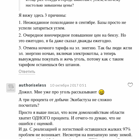
настолько завышены цены?
Я вижу здесь 3 причины:
1. Неожиданное похолодание в сентябре. Базы просто не
успели затариться углем.
2. Очередное внеочередное повышение цен на бензу. Но
это ежегодно, я ба даже сказал дважды ежегодно.
3. Отмена ночного тарифа на эл. энегию. Так бы люди жгли
эл. энергию ночью, включая электрокотлы, а теперь
вынуждены покупать и жечь уголь, потому как с таким
тарифом останешься без штанов.
Ответить
authoriseless
10 октября 2017 0:51
Дожил. Мне уже про уголь рассказывают
А три процента от добычи Экибастуза не сложно
посчитать?
Просто я выше писал, что всем домохозяйствам области
хватит ОДНОГО процента. И отчего-то думаю, что не
ошибся с оценкой.
И да. С реализацией и логистикой оставшихся жалких 97%
проблем не возникает. Несмотря на внезапную зиму зимой.