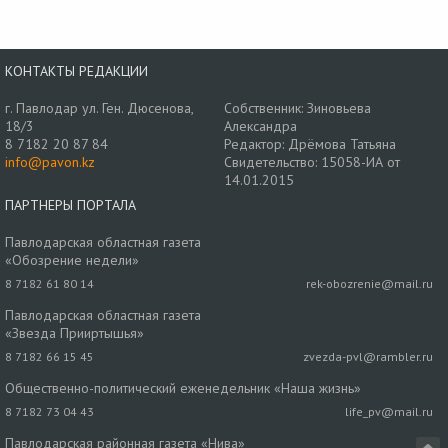
КОНТАКТЫ РЕДАКЦИИ
г. Павлодар ул. Ген. Дюсенова,
Собственник: Зиновьева
18/3
Александра
8 7182 20 87 84
Редактор: Дрёмова Татьяна
info@pavon.kz
Свидетельство: 15058-ИА от
14.01.2015
ПАРТНЕРЫ ПОРТАЛА
Павлодарская областная газета
«Обозрение недели»
8 7182 61 80 14
rek-obozrenie@mail.ru
Павлодарская областная газета
«Звезда Прииртышья»
8 7182 66 15 45
zvezda-pvl@rambler.ru
Общественно-политический еженедельник «Наша жизнь»
8 7182 73 04 43
life_pv@mail.ru
Павлодарская районная газета «Нива»