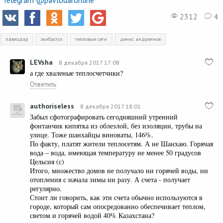
Telegram @pavlodaronline
2312
4
павлодар
экибастуз
тепловые сети
денис андриянов
LEVsha
8 декабря 2017 17:08
а где хваленые теплосчетчики?
Ответить
authoriseless
8 декабря 2017 18:01
Забыл сфотографировать сегодняшний утренний
фонтанчик кипятка из облезлой, без изоляции, трубы на
улице. Тоже шанхайцы виноваты, 146%.
По факту, платят жители теплосетям. А не Шанхаю. Горячая
вода – вода, имеющая температуру не менее 50 градусов
Цельсия (с)
Итого, множество домов не получало ни горячей воды, ни
отопления с начала зимы ни разу. А счета - получает
регулярно.
Стоит ли говорить, как эти счета обычно используются в
городе, который сам опосредованно обеспечивает теплом,
светом и горячей водой 40% Казахстана?