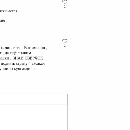
1
начинается.
лёт.
1
 начинается - Вот именно ,
т , да ещё с таким
ылышки . ЗНАЙ СВЕРЧОК
однять страну " аксакал
ступническую акцию с