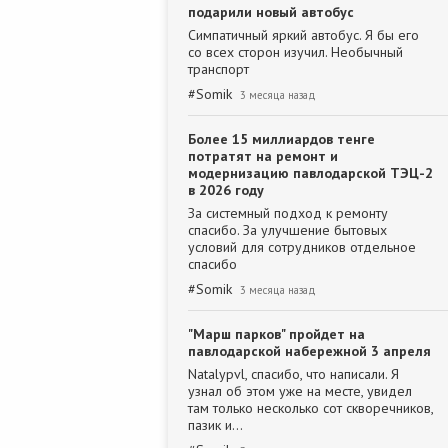
подарили новый автобус
Симпатичный яркий автобус. Я бы его
со всех сторон изучил. Необычный
транспорт
#
Somik
3 месяца назад
Более 15 миллиардов тенге
потратят на ремонт и
модернизацию павлодарской ТЭЦ-2
в 2026 году
За системный подход к ремонту
спасибо. За улучшение бытовых
условий для сотрудников отдельное
спасибо
#
Somik
3 месяца назад
"Марш парков" пройдет на
павлодарской набережной 3 апреля
Natalypvl, спасибо, что написали. Я
узнал об этом уже на месте, увидел
там только несколько сот скворечников,
пазик и…