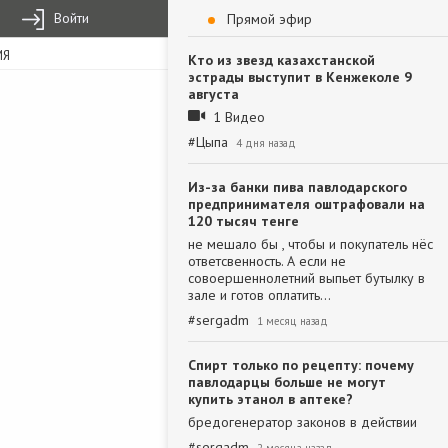
Войти
Прямой эфир
ИЯ
Кто из звезд казахстанской
эстрады выступит в Кенжеколе 9
августа
1 Видео
#
Цыпа
4 дня назад
Из-за банки пива павлодарского
предпринимателя оштрафовали на
120 тысяч тенге
не мешало бы , чтобы и покупатель нёс
ответсвенность. А если не
совоершеннолетний выпьет бутылку в
зале и готов оплатить…
#
sergadm
1 месяц назад
Спирт только по рецепту: почему
павлодарцы больше не могут
купить этанол в аптеке?
бредогенератор законов в действии
#
sergadm