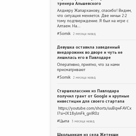
тренера Альшевского
Алдияру Жапарханову, спасибо! Видим,
что ситуация меняется. Две ничьи 2:2
тому подтверждение. Я был на игре с
Алтаем. На…
#
Somik
2 месяца назад
Девушка оставила заведенный
внедорожник во дворе и чуть не
лишилась его в Павлодаре
Оперативно, приятно, что за нами
присматривают
#
Somik
2 месяца назад
Старшеклассник из Павлодара
получил грант от Google и крупные
инвестиции для своего стартапа
https://youtube.com/shorts/uuBqwFAVCx
I?si=JX18ylmFk_gnIR0z
#
Цыпа
3 месяца назад
Школьникам из села Жетекши