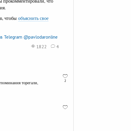
ры прокомментировали, что
ия.
am, чтобы
объяснить свое
в Telegram @pavlodaronline
1822
4
2
упоминания торегали,