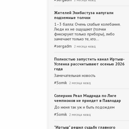
2 месяца назад
Жителей Экибастуза напугали
подземные толчки
1–3 балла: Очень слабые колебания.
Люди их не ощущают (толчки
фиксируют только приборы), либо
замечают только те, кто…
#
sergadm
2 месяца назад
Полностью запустить канал Иртыш-
Успенка рассчитывают осенью 2026
года
Замечательная новость
#
Somik
2 месяца назад
Соперник Реал Мадрида по Лиге
чемпионов не приедет в Павлодар
До июня так уж и быть подождем
#
Somik
2 месяца назад
"Иртыш" решил судьбу главного