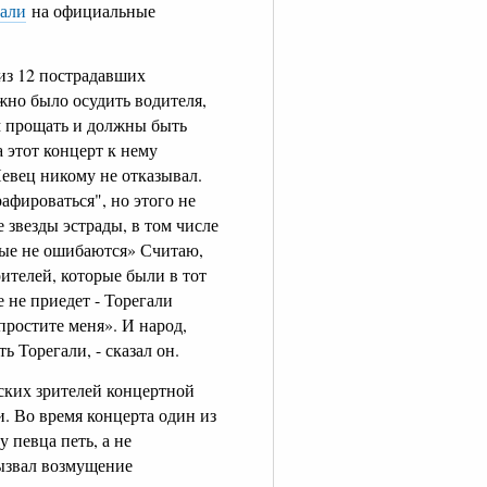
гали
на официальные
из 12 пострадавших
жно было осудить водителя,
ем прощать и должны быть
а этот концерт к нему
евец никому не отказывал.
рафироваться", но этого не
 звезды эстрады, в том числе
рые не ошибаются» Считаю,
рителей, которые были в тот
 не приедет - Торегали
простите меня». И народ,
 Торегали, - сказал он.
ских зрителей концертной
. Во время концерта один из
 певца петь, а не
вызвал возмущение