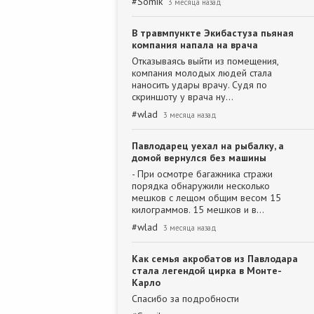
#
Somik
3 месяца назад
В травмпункте Экибастуза пьяная
компания напала на врача
Отказываясь выйти из помещения,
компания молодых людей стала
наносить удары врачу. Судя по
скриншоту у врача ну…
#
wlad
3 месяца назад
Павлодарец уехал на рыбалку, а
домой вернулся без машины
- При осмотре багажника стражи
порядка обнаружили несколько
мешков с лещом общим весом 15
килограммов. 15 мешков и в…
#
wlad
3 месяца назад
Как семья акробатов из Павлодара
стала легендой цирка в Монте-
Карло
Спасибо за подробности