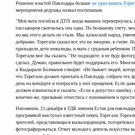
Решение властей Павлодара больше
не приглашать Торе
мероприятия дедушка назвал поспешным.
"Моя мать погибла в ДТП: когда машина перевернулась, 
пассажиров скончалась она одна. По большому счету, мо
но мы этого делать не стали. Мы, казахский народ, уме
добрыми. Торегали сказал все это на эмоциях, в гневе. Н
приходили дети инвалиды, и мать с грудным ребенком. П
Торегали мог бы сказать: "Не подходите, я не буду фотог
сделал. Думаю, правильнее будет поддержать его. Многие
и Кыдырали Болманов говорят: «Не бывает людей, кото
что Торегали должен приехать в Павлодар, собрать тех з
день на концерте и попросить у них прощения. Если даже
должен извиниться и сказать: «Если я допустил ошибку, 
конечно же, призываю отнестись с пониманием и простить
Напомним, 21-декабря в ГДК имения Естая для павлодар
программой выступал известный певец Торегали Тореали
зрителей, представивщися кызылординцем, поторебовал у
фотографироваться. Ответ молодого деятель искусства 