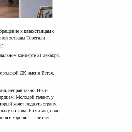
бращение к казахстанцам с
нной эстрады Торегали
kz
.
ндальном концерте 21 декабря,
городской ДК имени Естая,
она, неправильно. Но, и
сердцем. Молодой талант, у
оторый хочет поднять страну,
узыку и слова. Я считаю, надо
о все хорошо", - считает