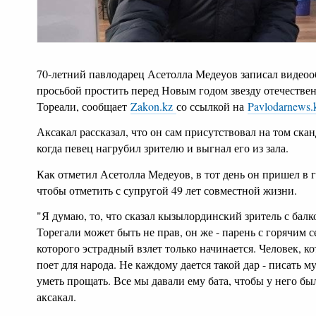
70-летний павлодарец Асетолла Медеуов записал видеоо
просьбой простить перед Новым годом звезду отечестве
Тореали, сообщает
Zakon.kz
со ссылкой на
Pavlodarnews.
Аксакал рассказал, что он сам присутствовал на том ска
когда певец нагрубил зрителю и выгнал его из зала.
Как отметил Асетолла Медеуов, в тот день он пришел в 
чтобы отметить с супругой 49 лет совместной жизни.
"Я думаю, то, что сказал кызылординский зритель с балк
Торегали может быть не прав, он же - парень с горячим 
которого эстрадный взлет только начинается. Человек, к
поет для народа. Не каждому дается такой дар - писать м
уметь прощать. Все мы давали ему бата, чтобы у него был
аксакал.