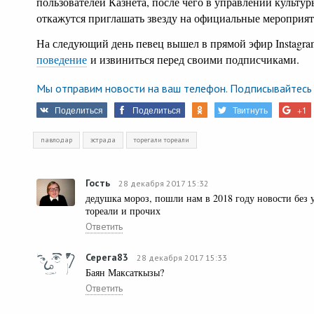
пользователей Казнета, после чего в управлении культу
откажутся приглашать звезду на официальные мероприят
На следующий день певец вышел в прямой эфир Іnstagr
поведение
и извиниться перед своими подписчиками.
Мы отправим новости на ваш телефон. Подписывайтесь 
Поделиться
Поделиться
Твитнуть
+1
павлодар
эстрада
торегали тореали
Гость
28 декабря 2017 15:32
дедушка мороз, пошли нам в 2018 году новости без 
тореали и прочих
Ответить
Серега83
28 декабря 2017 15:33
Баян Максаткызы?
Ответить