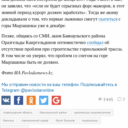
он заявлял, что «если не будет серьезных форс-мажоров, в этот
зимний период курорт должен заработать». Тогда же акиму
докладывали о том, что первые лыжники смогут
скатиться
с
горы Мырзашокы уже в декабре.
Позже, общаясь со СМИ, аким Баянаульского района
Оразгельды Каиргельдинов оптимистично
сообщал
об
отсутствии проблем при строительстве горнолыжной трассы.
В том числе он уверял, что проблем со снегом на горе
Мырзашокы быть не должно.
Фото ИА Pavlodarnews.kz.
Мы отправим новости на ваш телефон. Подписывайтесь в
Telegram @pavlodaronline
3445
7
павлодарская область
баянаульский район
оразгельды каиргельдинов
баянаул
горнолыжный курорт
булат бакауов
мырзашокы