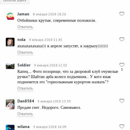
канатная дорога
Jamаn
8 января 2018 18:26
Отбойники крутые, современные положили.
Ответить
nola
9 января 2018 11:45
ахахахахахаха))) в апреле запустят, к наурызу)))))))
Ответить
Soldier
9 января 2018 12:02
1
Капец... Фото позорище, что за дворовой клуб очумелые
ручки? Шайтан арба колесо подъемник.. У кого язык
поднимется это "горнолыжным курортом назвать"?
Ответить
Dan8584
9 января 2018 13:39
Продам снег. Недорого. Самовывоз.
Ответить
wilana
9 января 2018 16:09