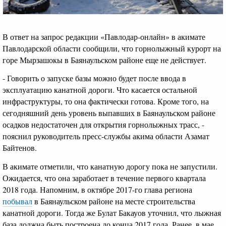
В ответ на запрос редакции «Павлодар-онлайн» в акимате
Павлодарской области сообщили, что горнолыжный курорт на
горе Мырзашокы в Баянаульском районе еще не действует.
- Говорить о запуске базы можно будет после ввода в
эксплуатацию канатной дороги. Что касается остальной
инфраструктуры, то она фактически готова. Кроме того, на
сегодняшний день уровень выпавших в Баянаульском районе
осадков недостаточен для открытия горнолыжных трасс, -
пояснил руководитель пресс-службы акима области Азамат
Байтенов.
В акимате отметили, что канатную дорогу пока не запустили.
Ожидается, что она заработает в течение первого квартала
2018 года. Напомним, в октябре 2017-го глава региона
побывал
в Баянаульском районе на месте строительства
канатной дороги. Тогда же Булат Бакауов уточнил, что лыжная
база должна быть построена до конца 2017 года. Ранее, в мае,