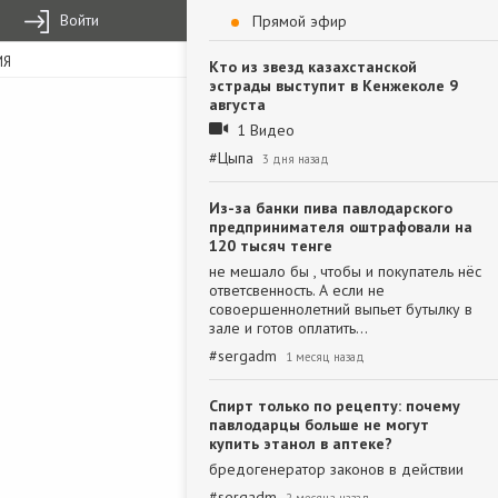
Войти
Прямой эфир
ИЯ
Кто из звезд казахстанской
эстрады выступит в Кенжеколе 9
августа
1 Видео
#
Цыпа
3 дня назад
Из-за банки пива павлодарского
предпринимателя оштрафовали на
120 тысяч тенге
не мешало бы , чтобы и покупатель нёс
ответсвенность. А если не
совоершеннолетний выпьет бутылку в
зале и готов оплатить…
#
sergadm
1 месяц назад
Спирт только по рецепту: почему
павлодарцы больше не могут
купить этанол в аптеке?
бредогенератор законов в действии
#
sergadm