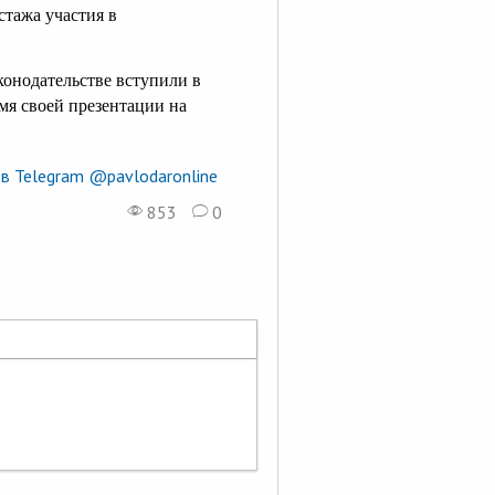
стажа участия в
конодательстве вступили в
емя своей презентации на
в Telegram @pavlodaronline
853
0