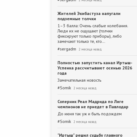
2 месяца назад
Жителей Экибастуза напугали
подземные толчки
1–3 балла: Очень слабые колебания.
Люди их не ощущают (толчки
фиксируют только приборы), либо
замечают только те, кто…
#
sergadm
2 месяца назад
Полностью запустить канал Иртыш-
Успенка рассчитывают осенью 2026
года
Замечательная новость
#
Somik
2 месяца назад
Соперник Реал Мадрида по Лиге
чемпионов не приедет в Павлодар
До июня так уж и быть подождем
#
Somik
2 месяца назад
"Иртыш" решил судьбу главного