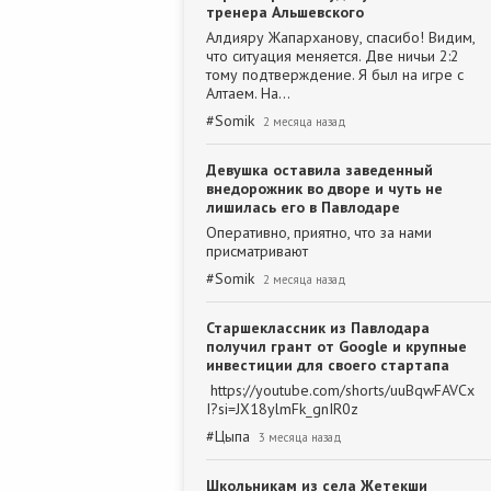
тренера Альшевского
Алдияру Жапарханову, спасибо! Видим,
что ситуация меняется. Две ничьи 2:2
тому подтверждение. Я был на игре с
Алтаем. На…
#
Somik
2 месяца назад
Девушка оставила заведенный
внедорожник во дворе и чуть не
лишилась его в Павлодаре
Оперативно, приятно, что за нами
присматривают
#
Somik
2 месяца назад
Старшеклассник из Павлодара
получил грант от Google и крупные
инвестиции для своего стартапа
https://youtube.com/shorts/uuBqwFAVCx
I?si=JX18ylmFk_gnIR0z
#
Цыпа
3 месяца назад
Школьникам из села Жетекши