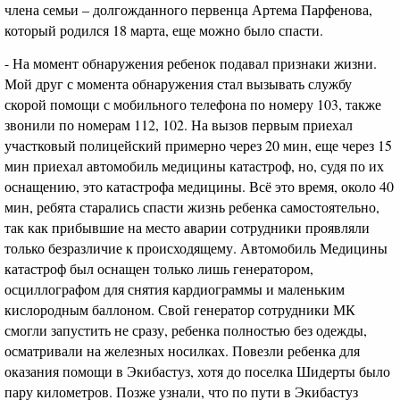
члена семьи – долгожданного первенца Артема Парфенова,
который родился 18 марта, еще можно было спасти.
- На момент обнаружения ребенок подавал признаки жизни.
Мой друг с момента обнаружения стал вызывать службу
скорой помощи с мобильного телефона по номеру 103, также
звонили по номерам 112, 102. На вызов первым приехал
участковый полицейский примерно через 20 мин, еще через 15
мин приехал автомобиль медицины катастроф, но, судя по их
оснащению, это катастрофа медицины. Всё это время, около 40
мин, ребята старались спасти жизнь ребенка самостоятельно,
так как прибывшие на место аварии сотрудники проявляли
только безразличие к происходящему. Автомобиль Медицины
катастроф был оснащен только лишь генератором,
осциллографом для снятия кардиограммы и маленьким
кислородным баллоном. Свой генератор сотрудники МК
смогли запустить не сразу, ребенка полностью без одежды,
осматривали на железных носилках. Повезли ребенка для
оказания помощи в Экибастуз, хотя до поселка Шидерты было
пару километров. Позже узнали, что по пути в Экибастуз