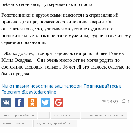
ребенок скончался, - утверждает автор поста.
Родственники и друзья семьи надеются на справедливый
приговор для предполагаемого виновника аварии. Она
опасаются того, что, учитывая отсутствие судимости и
положительные характеристики мужчины, суд не назначит ему
серьезного наказания.
- Жалко до слез, - говорит одноклассница погибшей Галины
Юлия Осадчая. – Она очень много лет не могла родить по
состоянию здоровья, только в 36 лет ей это удалось, счастью не
было предела...
Мы отправим новости на ваш телефон. Подписывайтесь в
Telegram @pavlodaronline
2359
1
павлодарская область
дтп
смертельное дтп
дтп со смертельным исходом
семья парфеновых
двд павлодарской области