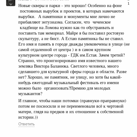
1
Новые скверы и парки - это хорошо! Особенно на фоне
постоянных вырубок и проектов, в которых намечаются
вырубки. А памятники и монументы мне лично не
прибавляют энтузиазма. Согласен, что чеченское
кладбище на Ломова нужно как-то обустраивать и
поставить там мемориал. Майре я бы поставил ростовую
скульптуру, а не бюст. А Естаю памятника бы не ставил.
Его имя и память в городе дважды увековечены в улице (не
самой отдаленной от центра ) и в самом крупном
культурном центре города - ГДК им.Естая. Зачем третий?
Странно, что проигнорировано имя известного нашего
земляка Виктора Баланюка. Светлого человека, много
сделавшего для культурной сферы города и области. Разве
нет? Хорошо, не памятник, не улицу, но хотя бы какой-
нибудь ежегодный музыкальный фестиваль его имени
можно было организовать?Премию для молодых
музыкантов?
И главное, чтобы наши потомки (правнуки-праправнуки)
потом не посносили и не переименовали всё к чертовой
матери, глядя на предков и их отношение к собственной
истории.))
Ответить