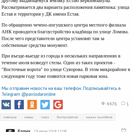
другому выдающемуся земляку Естаю Беркимбайулы.
Рассматривается два варианта расположения памятника: улица
Естая и территория у ДК имени Естая.
По обращению чечено-ингушского центра местного филиала
АНК проводится благоустройство кладбища по улице Ломова.
После чего представители центра установят там за
собственные средства монумент.
При въезде-выезде из города в нескольких направлениях в
течение июля возведут стелы. Один из таких проектов -
"Восточные ворота" по улице Суворова. В этом микрорайоне в
следующем году тоже появится новая парковая зона.
Мы отправим новости на ваш телефон. Подписывайтесь в
Telegram @pavlodaronline
4476
1
павлодар
скверы
парки
благоустройство
нуржан ашимбетов
Колыч
29 июня 2018 13:08