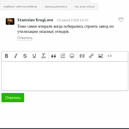
нурболат сейтмагамбетов
промышленность
тоо ansa silicon
Stanislav KrugLove
20 июля 2018 14:07
Тоже самое втирали когда осбирались строить завод по
утилизации опасных отходов.
Ответить