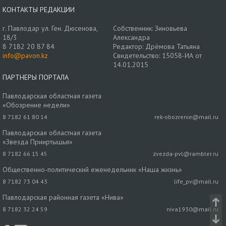
КОНТАКТЫ РЕДАКЦИИ
г. Павлодар ул. Ген. Дюсенова,
Собственник: Зиновьева
18/3
Александра
8 7182 20 87 84
Редактор: Дрёмова Татьяна
info@pavon.kz
Свидетельство: 15058-ИА от
14.01.2015
ПАРТНЕРЫ ПОРТАЛА
Павлодарская областная газета
«Обозрение недели»
8 7182 61 80 14
rek-obozrenie@mail.ru
Павлодарская областная газета
«Звезда Прииртышья»
8 7182 66 15 45
zvezda-pvl@rambler.ru
Общественно-политический еженедельник «Наша жизнь»
8 7182 73 04 43
life_pv@mail.ru
Павлодарская районная газета «Нива»
8 7182 32 24 59
niva1930@mail.ru