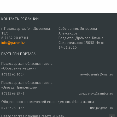
КОНТАКТЫ РЕДАКЦИИ
г. Павлодар ул. Ген. Дюсенова,
Собственник: Зиновьева
18/3
Александра
8 7182 20 87 84
Редактор: Дрёмова Татьяна
info@pavon.kz
Свидетельство: 15058-ИА от
14.01.2015
ПАРТНЕРЫ ПОРТАЛА
Павлодарская областная газета
«Обозрение недели»
8 7182 61 80 14
rek-obozrenie@mail.ru
Павлодарская областная газета
«Звезда Прииртышья»
8 7182 66 15 45
zvezda-pvl@rambler.ru
Общественно-политический еженедельник «Наша жизнь»
8 7182 73 04 43
life_pv@mail.ru
Павлодарская районная газета «Нива»