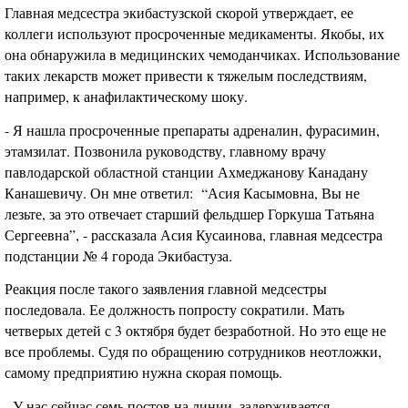
Главная медсестра экибастузской скорой утверждает, ее
коллеги используют просроченные медикаменты. Якобы, их
она обнаружила в медицинских чемоданчиках. Использование
таких лекарств может привести к тяжелым последствиям,
например, к анафилактическому шоку.
- Я нашла просроченные препараты адреналин, фурасимин,
этамзилат. Позвонила руководству, главному врачу
павлодарской областной станции Ахмеджанову Канадану
Канашевичу. Он мне ответил: “Асия Касымовна, Вы не
лезьте, за это отвечает старший фельдшер Горкуша Татьяна
Сергеевна”, - рассказала Асия Кусаинова, главная медсестра
подстанции № 4 города Экибастуза.
Реакция после такого заявления главной медсестры
последовала. Ее должность попросту сократили. Мать
четверых детей с 3 октября будет безработной. Но это еще не
все проблемы. Судя по обращению сотрудников неотложки,
самому предприятию нужна скорая помощь.
- У нас сейчас семь постов на линии, задерживается