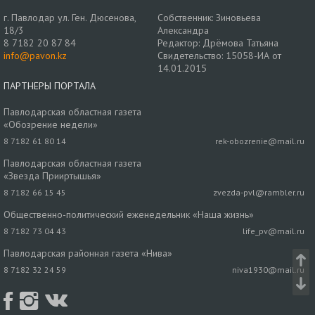
г. Павлодар ул. Ген. Дюсенова,
Собственник: Зиновьева
18/3
Александра
8 7182 20 87 84
Редактор: Дрёмова Татьяна
info@pavon.kz
Свидетельство: 15058-ИА от
14.01.2015
ПАРТНЕРЫ ПОРТАЛА
Павлодарская областная газета
«Обозрение недели»
8 7182 61 80 14
rek-obozrenie@mail.ru
Павлодарская областная газета
«Звезда Прииртышья»
8 7182 66 15 45
zvezda-pvl@rambler.ru
Общественно-политический еженедельник «Наша жизнь»
8 7182 73 04 43
life_pv@mail.ru
Павлодарская районная газета «Нива»
8 7182 32 24 59
niva1930@mail.ru