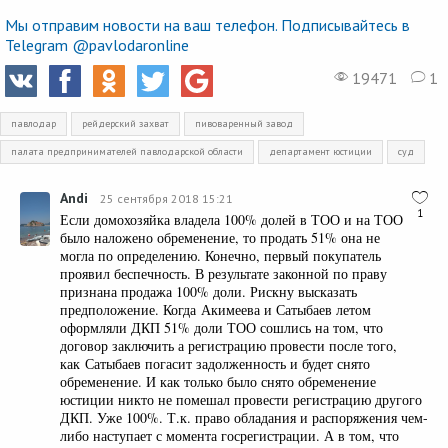
Мы отправим новости на ваш телефон. Подписывайтесь в
Telegram @pavlodaronline
19471
1
павлодар
рейдерский захват
пивоваренный завод
палата предпринимателей павлодарской области
департамент юстиции
суд
Andi
25 сентября 2018 15:21
1
Если домохозяйка владела 100% долей в ТОО и на ТОО
было наложено обременение, то продать 51% она не
могла по определению. Конечно, первый покупатель
проявил беспечность. В результате законной по праву
признана продажа 100% доли. Рискну высказать
предположение. Когда Акимеева и Сатыбаев летом
оформляли ДКП 51% доли ТОО сошлись на том, что
договор заключить а регистрацию провести после того,
как Сатыбаев погасит задолженность и будет снято
обременение. И как только было снято обременение
юстиции никто не помешал провести регистрацию другого
ДКП. Уже 100%. Т.к. право обладания и распоряжения чем-
либо наступает с момента госрегистрации. А в том, что