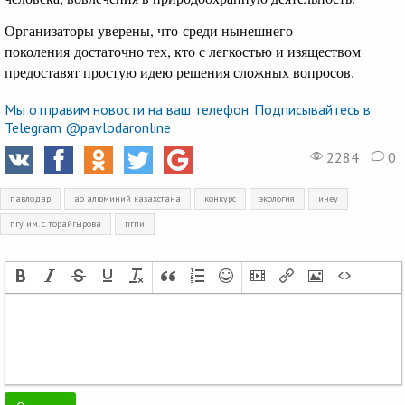
Организаторы уверены, что среди нынешнего
поколения достаточно тех, кто с легкостью и изяществом
предоставят простую идею решения сложных вопросов.
Мы отправим новости на ваш телефон. Подписывайтесь в
Telegram @pavlodaronline
2284
0
павлодар
ао алюминий казахстана
конкурс
экология
инеу
пгу им. с. торайгырова
пгпи