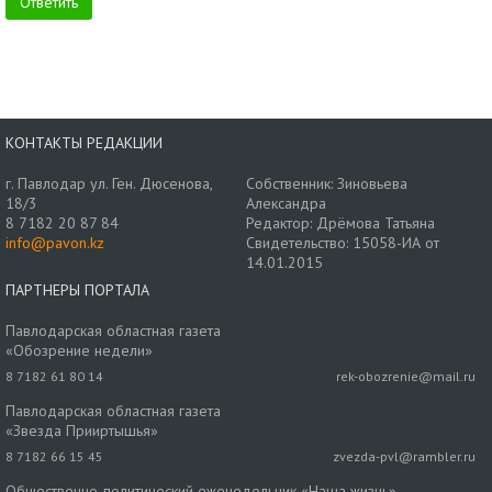
КОНТАКТЫ РЕДАКЦИИ
г. Павлодар ул. Ген. Дюсенова,
Собственник: Зиновьева
18/3
Александра
8 7182 20 87 84
Редактор: Дрёмова Татьяна
info@pavon.kz
Свидетельство: 15058-ИА от
14.01.2015
ПАРТНЕРЫ ПОРТАЛА
Павлодарская областная газета
«Обозрение недели»
8 7182 61 80 14
rek-obozrenie@mail.ru
Павлодарская областная газета
«Звезда Прииртышья»
8 7182 66 15 45
zvezda-pvl@rambler.ru
Общественно-политический еженедельник «Наша жизнь»