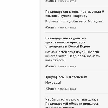
#
Somik
4 месяца назад
Павлодарская школьница выучила 9
языков и купила квартиру
Кто хочет, тот и добивается. Молодец!
#
Somik
4 месяца назад
Павлодарские студенты-
программисты проходят
стажировку в Южной Корее
Возможностей пруд пруди. Новости
некогда читать. Надо реализовывать
возможности
#
Somik
4 месяца назад
Триумф семьи Котенёвых
Молодцы!
#
Somik
4 месяца назад
Чтобы спасти село от паводка, в
Павлодарской области пришлось
вскрывать дорогу