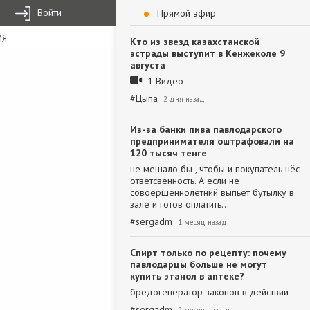
Войти
Прямой эфир
ИЯ
Кто из звезд казахстанской
эстрады выступит в Кенжеколе 9
августа
1 Видео
#
Цыпа
2 дня назад
Из-за банки пива павлодарского
предпринимателя оштрафовали на
120 тысяч тенге
не мешало бы , чтобы и покупатель нёс
ответсвенность. А если не
совоершеннолетний выпьет бутылку в
зале и готов оплатить…
#
sergadm
1 месяц назад
Спирт только по рецепту: почему
павлодарцы больше не могут
купить этанол в аптеке?
бредогенератор законов в действии
#
sergadm