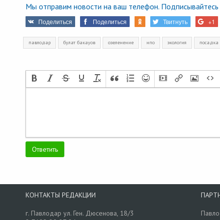
Мы отправим новости на ваш телефон. Подписывайтесь 
Поделиться
Поделиться
Твитнуть
+1
павлодар
булат бакауов
озеленение
нпо
экология
посадка 
КОНТАКТЫ РЕДАКЦИИ
ПАРТ
г. Павлодар ул. Ген. Дюсенова, 18/3
Павло