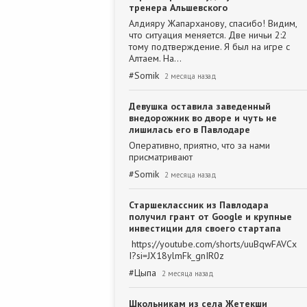
тренера Альшевского
Алдияру Жапарханову, спасибо! Видим,
что ситуация меняется. Две ничьи 2:2
тому подтверждение. Я был на игре с
Алтаем. На…
#
Somik
2 месяца назад
Девушка оставила заведенный
внедорожник во дворе и чуть не
лишилась его в Павлодаре
Оперативно, приятно, что за нами
присматривают
#
Somik
2 месяца назад
Старшеклассник из Павлодара
получил грант от Google и крупные
инвестиции для своего стартапа
https://youtube.com/shorts/uuBqwFAVCx
I?si=JX18ylmFk_gnIR0z
#
Цыпа
2 месяца назад
Школьникам из села Жетекши