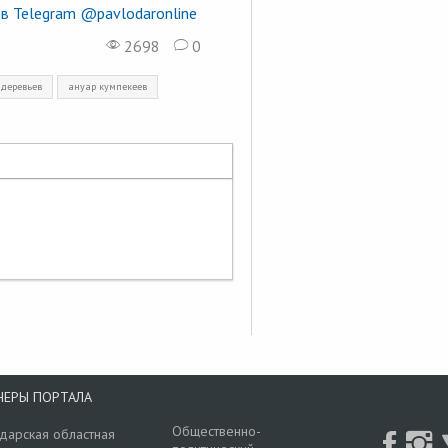
в Telegram @pavlodaronline
2698
0
деревьев
ануар кумпекеев
НЕРЫ ПОРТАЛА
Общественно-
дарская областная