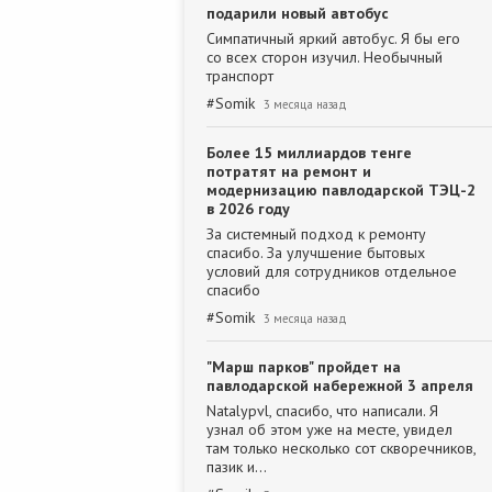
подарили новый автобус
Симпатичный яркий автобус. Я бы его
со всех сторон изучил. Необычный
транспорт
#
Somik
3 месяца назад
Более 15 миллиардов тенге
потратят на ремонт и
модернизацию павлодарской ТЭЦ-2
в 2026 году
За системный подход к ремонту
спасибо. За улучшение бытовых
условий для сотрудников отдельное
спасибо
#
Somik
3 месяца назад
"Марш парков" пройдет на
павлодарской набережной 3 апреля
Natalypvl, спасибо, что написали. Я
узнал об этом уже на месте, увидел
там только несколько сот скворечников,
пазик и…