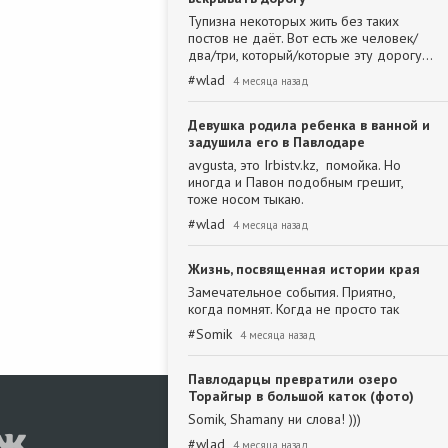
Тупизна некоторых жить без таких
постов не даёт. Вот есть же человек/
два/три, который/которые эту дорогу…
#
wlad
4 месяца назад
Девушка родила ребенка в ванной и
задушила его в Павлодаре
avgusta, это Irbistv.kz, помойка. Но
иногда и Павон подобным грешит,
тоже носом тыкаю.
#
wlad
4 месяца назад
Жизнь, посвященная истории края
Замечательное события. Приятно,
когда помнят. Когда не просто так
#
Somik
4 месяца назад
Павлодарцы превратили озеро
Торайгыр в большой каток (фото)
Somik, Shamanу ни слова! )))
#
wlad
4 месяца назад