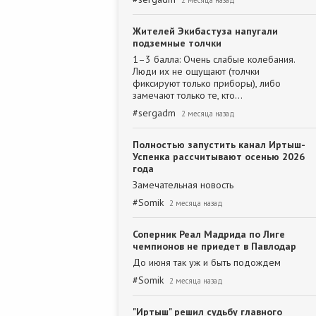
2 месяца назад
Жителей Экибастуза напугали
подземные толчки
1–3 балла: Очень слабые колебания.
Люди их не ощущают (толчки
фиксируют только приборы), либо
замечают только те, кто…
#
sergadm
2 месяца назад
Полностью запустить канал Иртыш-
Успенка рассчитывают осенью 2026
года
Замечательная новость
#
Somik
2 месяца назад
Соперник Реал Мадрида по Лиге
чемпионов не приедет в Павлодар
До июня так уж и быть подождем
#
Somik
2 месяца назад
"Иртыш" решил судьбу главного