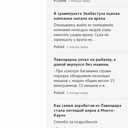
#
Somik
3 месяца назад
В травмпункте Экибастуза пьяная
компания напала на врача
Отказываясь выйти из помещения,
компания молодых людей стала
наносить удары врачу. Судя по
скриншоту у врача ну…
#
wlad
3 месяца назад
Павлодарец уехал на рыбалку, а
домой вернулся без машины
- При осмотре багажника стражи
порядка обнаружили несколько
мешков с лещом общим весом 15
килограммов. 15 мешков и в…
#
wlad
3 месяца назад
Как семья акробатов из Павлодара
стала легендой цирка в Монте-
Карло
Спасибо за подробности