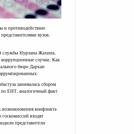
бы и противодействию
 представителями вузов,
й службы Нурлана Жахина,
т коррупционные случаи. Как
нального бюро Дархан
коррумпированных.
ибастуза занималась сбором
и по ЕНТ, аналогичный факт
к возникновения конфликта
в госкомиссий входят
входили представители