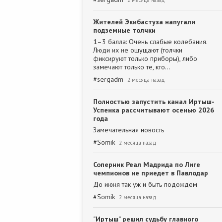
2 месяца назад
Жителей Экибастуза напугали
подземные толчки
1–3 балла: Очень слабые колебания.
Люди их не ощущают (толчки
фиксируют только приборы), либо
замечают только те, кто…
#
sergadm
2 месяца назад
Полностью запустить канал Иртыш-
Успенка рассчитывают осенью 2026
года
Замечательная новость
#
Somik
2 месяца назад
Соперник Реал Мадрида по Лиге
чемпионов не приедет в Павлодар
До июня так уж и быть подождем
#
Somik
2 месяца назад
"Иртыш" решил судьбу главного