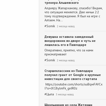
тренера Альшевского
Алдияру Жапарханову, спасибо! Видим,
что ситуация меняется. Две ничьи 2:2
тому подтверждение. Я был на игре с
Алтаем. На…
#
Somik
2 месяца назад
Девушка оставила заведенный
внедорожник во дворе и чуть не
лишилась его в Павлодаре
Оперативно, приятно, что за нами
присматривают
#
Somik
2 месяца назад
Старшеклассник из Павлодара
получил грант от Google и крупные
инвестиции для своего стартапа
https://youtube.com/shorts/uuBqwFAVCx
I?si=JX18ylmFk_gnIR0z
#
Цыпа
3 месяца назад
Школьникам из села Жетекши